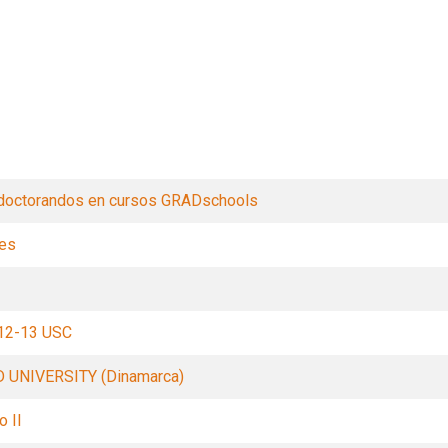
Filters
 doctorandos en cursos GRADschools
ses
12-13 USC
D UNIVERSITY (Dinamarca)
o II