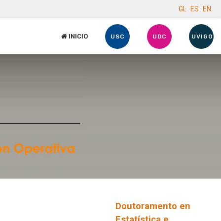
GL
ES
EN
INICIO
USC
UDC
UVIGO
Doutoramento en
Estatística e