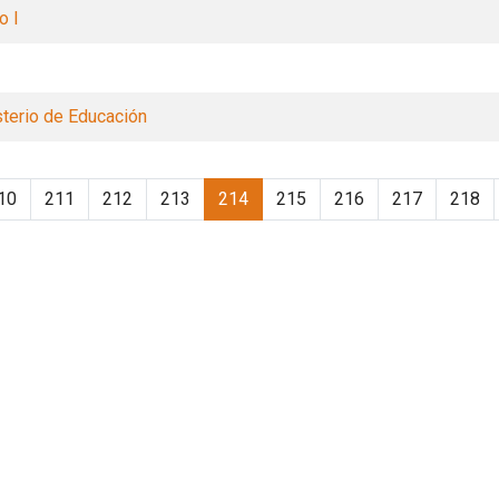
o I
terio de Educación
10
211
212
213
214
215
216
217
218