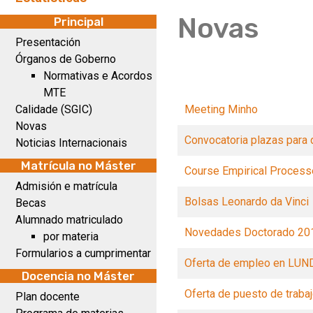
Novas
Principal
Presentación
Órganos de Goberno
Normativas e Acordos
MTE
Calidade (SGIC)
Meeting Minho
Novas
Convocatoria plazas para
Noticias Internacionais
Matrícula no Máster
Course Empirical Proces
Admisión e matrícula
Bolsas Leonardo da Vinci
Becas
Alumnado matriculado
Novedades Doctorado 20
por materia
Formularios a cumprimentar
Oferta de empleo en LUN
Docencia no Máster
Oferta de puesto de trabaj
Plan docente