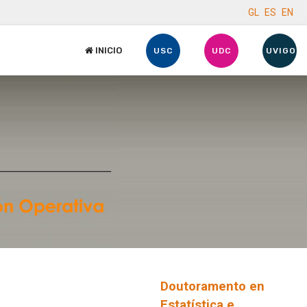
GL
ES
EN
INICIO
USC
UDC
UVIGO
Doutoramento en
Estatística e