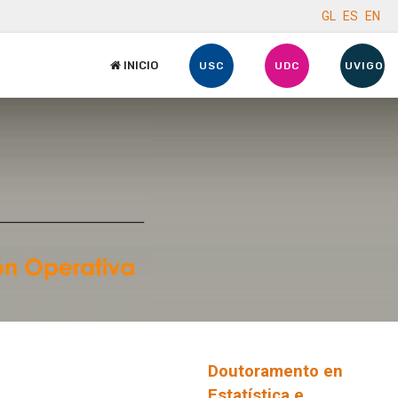
GL
ES
EN
INICIO
USC
UDC
UVIGO
Doutoramento en
Estatística e