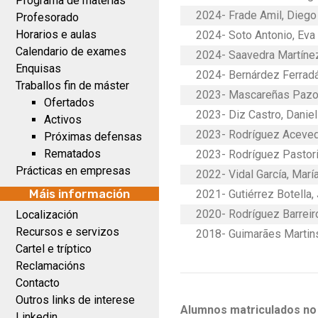
Programa de materias
2024- Frade Amil, Diego
Profesorado
Horarios e aulas
2024- Soto Antonio, Eva 
Calendario de exames
2024- Saavedra Martíne
Enquisas
2024- Bernárdez Ferradá
Traballos fin de máster
2023- Mascareñas Pazos
Ofertados
2023- Diz Castro, Daniel
Activos
2023- Rodríguez Acevedo
Próximas defensas
Rematados
2023- Rodríguez Pastori
Prácticas en empresas
2022- Vidal García, Marí
Máis información
2021- Gutiérrez Botella,
2020- Rodríguez Barreir
Localización
Recursos e servizos
2018- Guimarães Martin
Cartel e tríptico
Reclamacións
Contacto
Outros links de interese
Alumnos matriculados no
Linkedin