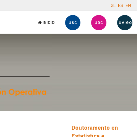
GL
ES
EN
INICIO
USC
UDC
UVIGO
Doutoramento en
Estatística e