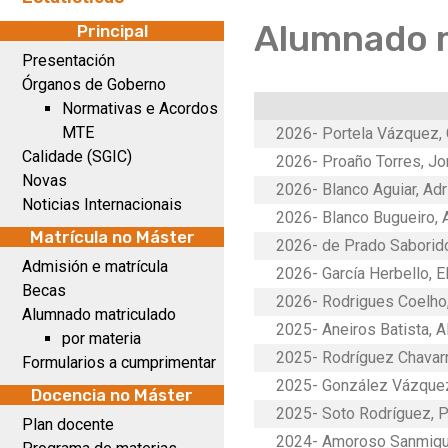
Alumnado 
Principal
Presentación
Órganos de Goberno
Normativas e Acordos
MTE
2026- Portela Vázquez, 
Calidade (SGIC)
2026- Proaño Torres, Jo
Novas
2026- Blanco Aguiar, Adr
Noticias Internacionais
2026- Blanco Bugueiro, 
Matrícula no Máster
2026- de Prado Saborido
Admisión e matrícula
2026- García Herbello, E
Becas
2026- Rodrigues Coelho,
Alumnado matriculado
2025- Aneiros Batista, 
por materia
2025- Rodríguez Chavarr
Formularios a cumprimentar
2025- González Vázquez
Docencia no Máster
2025- Soto Rodríguez, P
Plan docente
2024- Amoroso Sanmigu