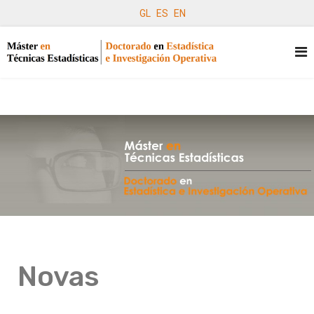
GL
ES
EN
Novas