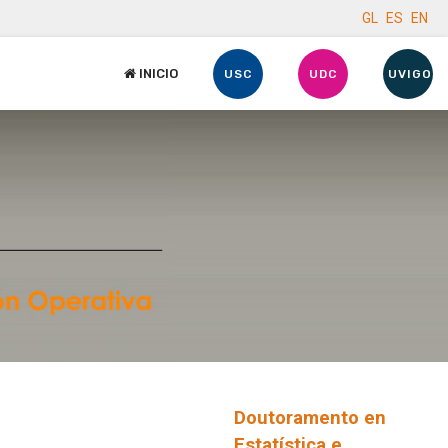
GL
ES
EN
INICIO
USC
UDC
UVIGO
Doutoramento en
Estatística e