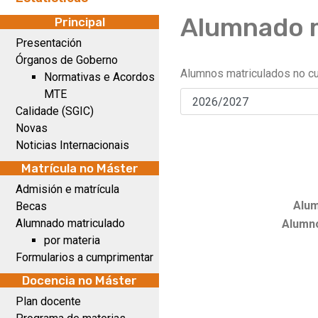
Alumnado 
Principal
Presentación
Órganos de Goberno
Alumnos matriculados no c
Normativas e Acordos
MTE
Calidade (SGIC)
Novas
Noticias Internacionais
Matrícula no Máster
Admisión e matrícula
Alum
Becas
Alumnado matriculado
Alumno
por materia
Formularios a cumprimentar
Docencia no Máster
Plan docente