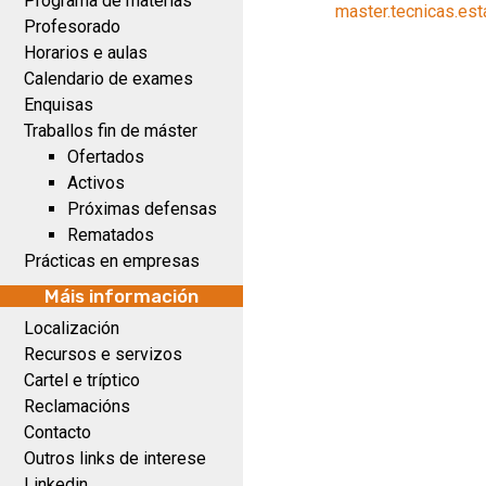
Programa de materias
master.tecnicas.es
Profesorado
Horarios e aulas
Calendario de exames
Enquisas
Traballos fin de máster
Ofertados
Activos
Próximas defensas
Rematados
Prácticas en empresas
Máis información
Localización
Recursos e servizos
Cartel e tríptico
Reclamacións
Contacto
Outros links de interese
Linkedin