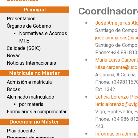
Coordinador
Principal
Presentación
Jose Ameijeiras A
Órganos de Goberno
Santiago de Compo
Normativas e Acordos
jose.ameijeiras@us
MTE
Santiago de Compos
Calidade (SGIC)
Phone: +34 88181
Novas
María Luisa Carpen
Noticias Internacionais
luisa.carpente@udc
Matrícula no Máster
A Coruña, A Coruña,
Admisión e matrícula
Phone: +34981167
Becas
Ext. 1342
Alumnado matriculado
Leticia Lorenzo Pi
por materia
leticialorenzo@uvig
Formularios a cumprimentar
Vigo, Pontevedra, 
Phone: +34 986 81
Docencia no Máster
443
Plan docente
Información adminis