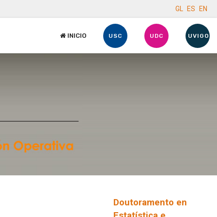
GL
ES
EN
INICIO
USC
UDC
UVIGO
Doutoramento en
Estatística e