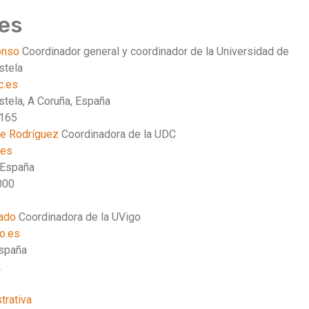
es
lonso
Coordinador general y coordinador de la Universidad de
stela
c.es
tela, A Coruña, España
3165
te Rodríguez
Coordinadora de la UDC
.es
 España
000
cado
Coordinadora de la UVigo
o.es
España
2
trativa