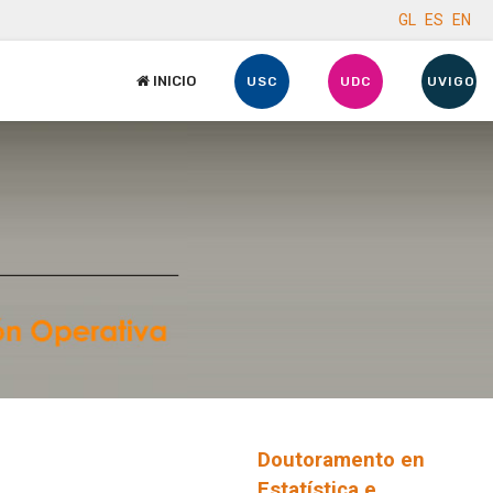
GL
ES
EN
INICIO
USC
UDC
UVIGO
Doutoramento en
Estatística e