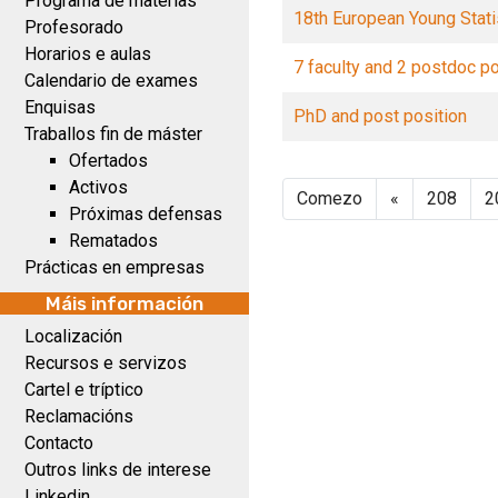
Programa de materias
18th European Young Stati
Profesorado
Horarios e aulas
7 faculty and 2 postdoc p
Calendario de exames
Enquisas
PhD and post position
Traballos fin de máster
Ofertados
Activos
Comezo
«
208
2
Próximas defensas
Rematados
Prácticas en empresas
Máis información
Localización
Recursos e servizos
Cartel e tríptico
Reclamacións
Contacto
Outros links de interese
Linkedin