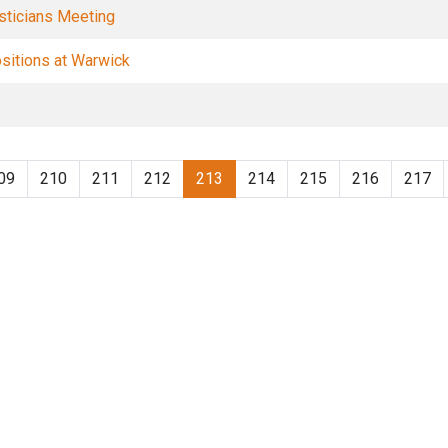
sticians Meeting
ositions at Warwick
09
210
211
212
213
214
215
216
217