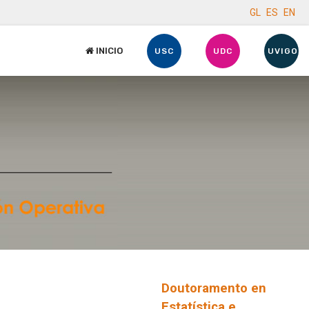
GL
ES
EN
INICIO
USC
UDC
UVIGO
Doutoramento en
Estatística e