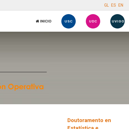
GL
ES
EN
INICIO
USC
UDC
UVIGO
Doutoramento en
Estatística e