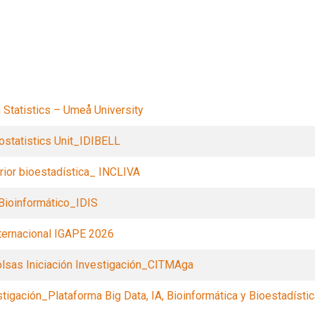
Filters
Statistics – Umeå University
iostatistics Unit_IDIBELL
ior bioestadística_ INCLIVA
Bioinformático_IDIS
ternacional IGAPE 2026
lsas Iniciación Investigación_CITMAga
igación_Plataforma Big Data, IA, Bioinformática y Bioestadísti