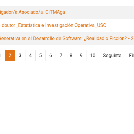
tigador/a Asociado/a_CITMAga
doutor_Estatística e Investigación Operativa_USC
Generativa en el Desarrollo de Software: ¿Realidad o Ficción? - 2
1
2
3
4
5
6
7
8
9
10
Seguinte
Fi