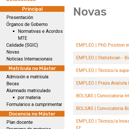
Novas
Principal
Presentación
Órganos de Goberno
Normativas e Acordos
MTE
Calidade (SGIC)
EMPLEO | PhD Position in 
Novas
EMPLEO | Statistician - B
Noticias Internacionais
Matrícula no Máster
EMPLEO | Técnico/a super
Admisión e matrícula
EMPLEO | Praza Analista 
Becas
Alumnado matriculado
BOLSAS | Convocatoria In
por materia
Formularios a cumprimentar
BOLSAS | Convocatoria Bo
Docencia no Máster
EMPLEO | Técnico/a Invest
Plan docente
FE