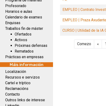
Programa de materias
Profesorado
EMPLEO | Contrato Inves
Horarios e aulas
Calendario de exames
EMPLEO | Praza Axudante 
Enquisas
Traballos fin de máster
CURSO | Utilidad de la IA 
Ofertados
Activos
Comezo
«
Próximas defensas
Rematados
Prácticas en empresas
Máis información
Localización
Recursos e servizos
Cartel e tríptico
Reclamacións
Contacto
Outros links de interese
Linkedin