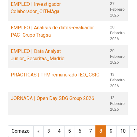
EMPLEO | Investigador
27
Febreiro
Colaborador_CITMAga
2026
EMPLEO | Análisis de datos-evaluador
20
Febreiro
PAC_Grupo Tragsa
2026
EMPLEO | Data Analyst
20
Febreiro
Junior_Securitas_Madrid
2026
PRÁCTICAS | TFM remunerado IEO_CSIC
13
Febreiro
2026
JORNADA | Open Day SDG Group 2026
12
Febreiro
2026
Comezo
«
3
4
5
6
7
8
9
10
1