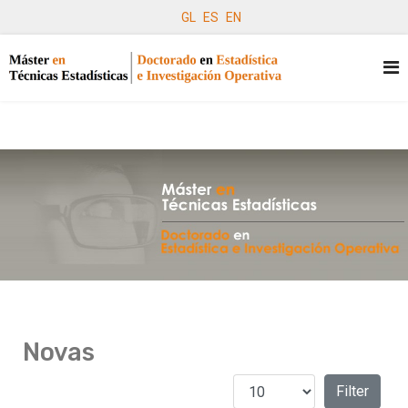
GL
ES
EN
Novas
Amosar #
Filters
Filter