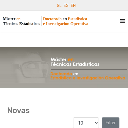
GL
ES
EN
Novas
Amosar #
Filters
Filter