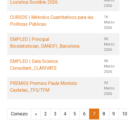
Marzo
Loxística Sostible 2026
2026
CURSOS | Métodos Cuantitativos para las
16
Marzo
Políticas Públicas
2026
EMPLEO | Principal
06
Marzo
Biostatistician_SANOFI_Barcelona
2026
EMPLEO | Data Science
06
Marzo
Consultant_CLARIVATE
2026
PREMIO| Premios Paula Montoto
05
Marzo
Castelao_TFG/TFM
2026
Comezo
«
2
3
4
5
6
7
8
9
10