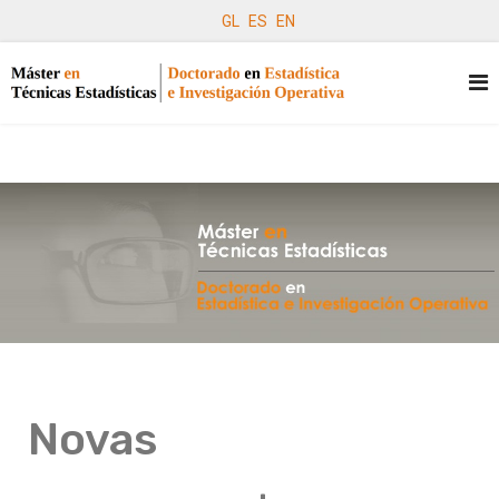
GL
ES
EN
Novas