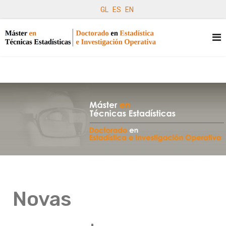
GL
ES
EN
Novas