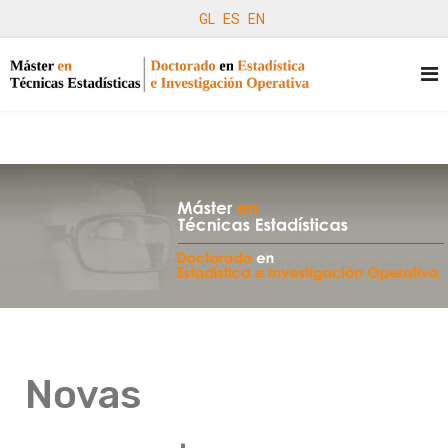
GL
ES
EN
Novas