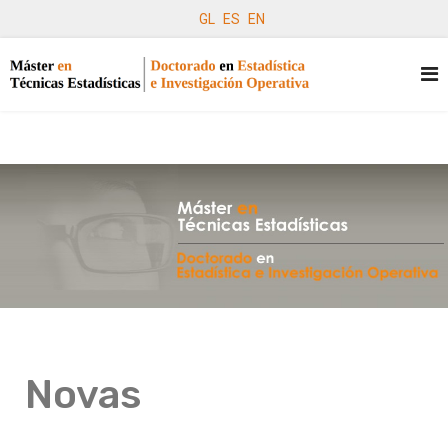
GL
ES
EN
Novas