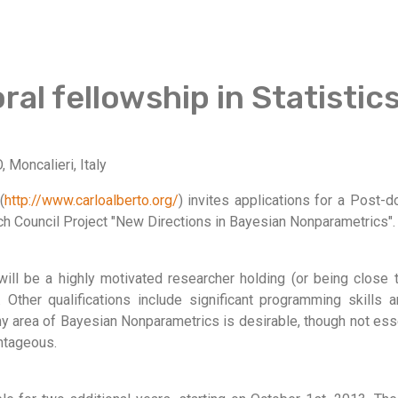
al fellowship in Statistic
oncalieri, Italy
(
http://www.carloalberto.org/
) invites applications for a Post-d
h Council Project "New Directions in Bayesian Nonparametrics".
ill be a highly motivated researcher holding (or being close 
s. Other qualifications include significant programming skills
any area of Bayesian Nonparametrics is desirable, though not ess
antageous.