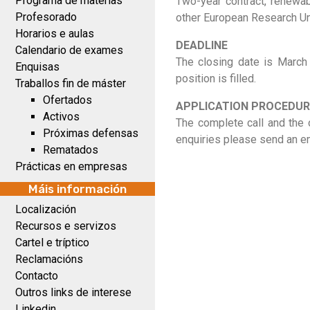
Programa de materias
Two-year contract, renewabl
Profesorado
other European Research Uni
Horarios e aulas
DEADLINE
Calendario de exames
The closing date is March 3
Enquisas
position is filled.
Traballos fin de máster
Ofertados
APPLICATION PROCEDUR
Activos
The complete call and the o
Próximas defensas
enquiries please send an e
Rematados
Prácticas en empresas
Máis información
Localización
Recursos e servizos
Cartel e tríptico
Reclamacións
Contacto
Outros links de interese
Linkedin