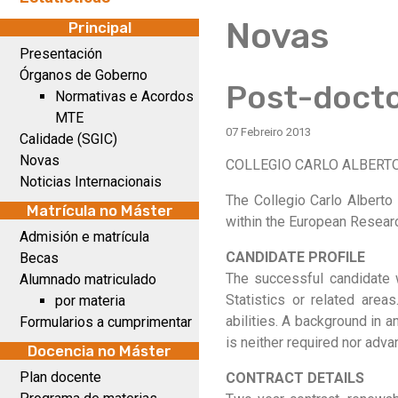
Novas
Principal
Presentación
Órganos de Goberno
Post-doctor
Normativas e Acordos
MTE
07 Febreiro 2013
Calidade (SGIC)
Novas
COLLEGIO CARLO ALBERTO, M
Noticias Internacionais
The Collegio Carlo Alberto 
Matrícula no Máster
within the European Researc
Admisión e matrícula
CANDIDATE PROFILE
Becas
The successful candidate w
Alumnado matriculado
Statistics or related area
por materia
abilities. A background in 
Formularios a cumprimentar
is neither required nor adv
Docencia no Máster
Plan docente
CONTRACT DETAILS