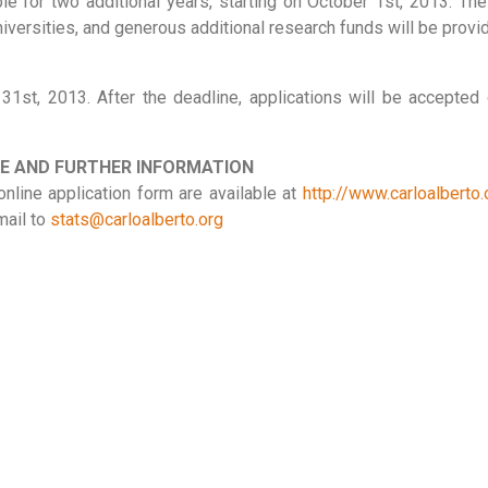
e for two additional years, starting on October 1st, 2013. The
versities, and generous additional research funds will be provi
1st, 2013. After the deadline, applications will be accepted o
E AND FURTHER INFORMATION
nline application form are available at
http://www.carloalberto
mail to
stats@carloalberto.org