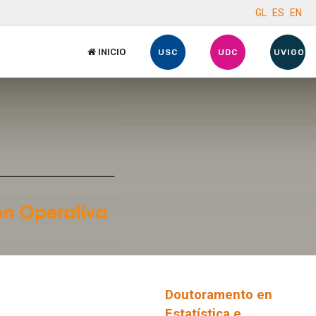
GL
ES
EN
INICIO
USC
UDC
UVIGO
Doutoramento en
Estatística e