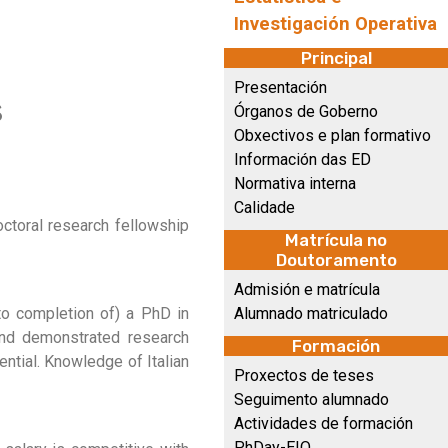
Investigación Operativa
Principal
Presentación
s
Órganos de Goberno
Obxectivos e plan formativo
Información das ED
Normativa interna
Calidade
octoral research fellowship
Matrícula no
Doutoramento
Admisión e matrícula
to completion of) a PhD in
Alumnado matriculado
 and demonstrated research
Formación
ential. Knowledge of Italian
Proxectos de teses
Seguimento alumnado
Actividades de formación
PhDay-EIO