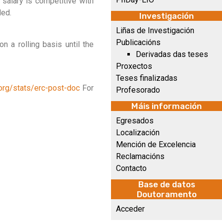
 salary is competitive with
ded.
Investigación
Liñas de Investigación
Publicacións
n a rolling basis until the
Derivadas das teses
Proxectos
Teses finalizadas
.org/stats/erc-post-doc
For
Profesorado
Máis información
Egresados
Localización
Mención de Excelencia
Reclamacións
Contacto
Base de datos
Doutoramento
Acceder