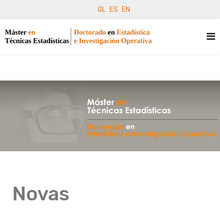
GL
ES
EN
Novas