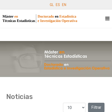
GL
ES
EN
Noticias
Cantidad a mostrar
Filtros
Filtrar