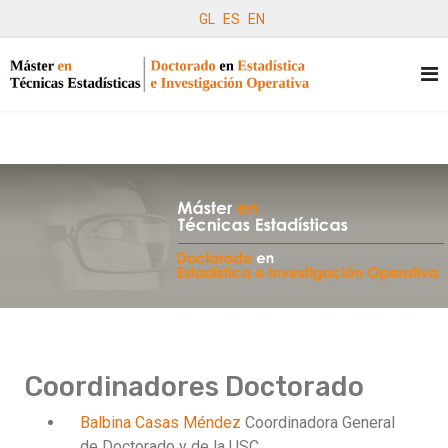
GL
ES
EN
Coordinadores Doctorado
Balbina Casas Méndez
Coordinadora General
de Doctorado y de la USC