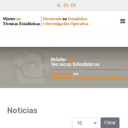
GL
ES
EN
Noticias
Cantidad a mostrar
Filtros
Filtrar