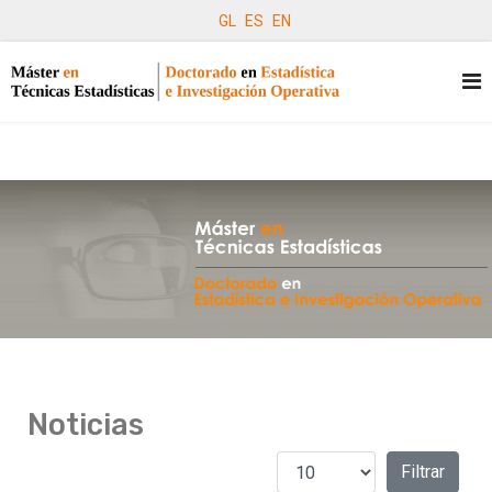
GL
ES
EN
Noticias
Cantidad a mostrar
Filtros
Filtrar