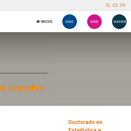
GL
ES
EN
INICIO
USC
UDC
UVIGO
Doctorado en
Estadística e