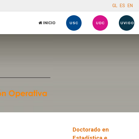
GL
ES
EN
INICIO
USC
UDC
UVIGO
Doctorado en
Estadística e