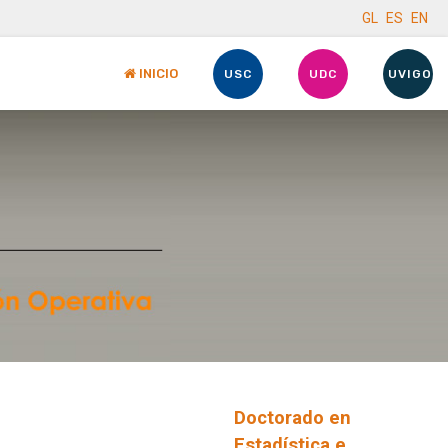
GL
ES
EN
INICIO
USC
UDC
UVIGO
Doctorado en
Estadística e