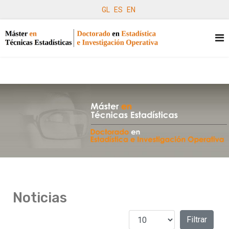
GL
ES
EN
Noticias
Cantidad a mostrar
Filtros
Filtrar