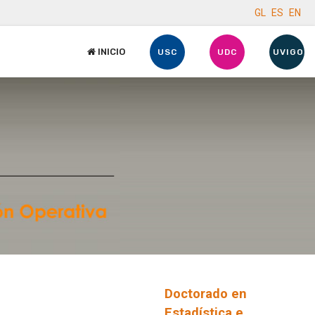
GL
ES
EN
INICIO
USC
UDC
UVIGO
Doctorado en
Estadística e