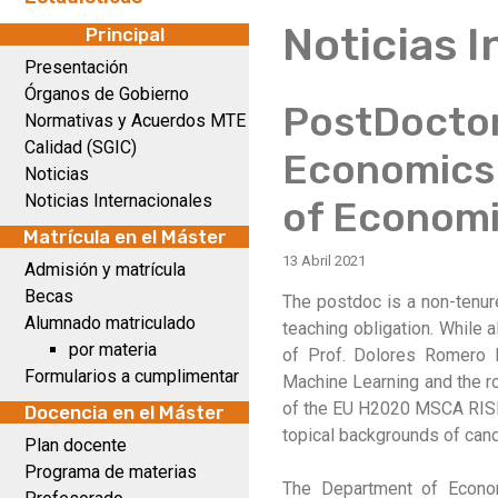
Noticias 
Principal
Presentación
Órganos de Gobierno
PostDoctora
Normativas y Acuerdos MTE
Calidad (SGIC)
Economics 
Noticias
Noticias Internacionales
of Economi
Matrícula en el Máster
13 Abril 2021
Admisión y matrícula
Becas
The postdoc is a non-tenure
Alumnado matriculado
teaching obligation. While 
por materia
of Prof. Dolores Romero M
Formularios a cumplimentar
Machine Learning and the rol
of the EU H2020 MSCA RISE 
Docencia en el Máster
topical backgrounds of candi
Plan docente
Programa de materias
The Department of Econom