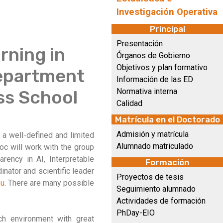
Investigación Operativa
Principal
Presentación
rning in
Órganos de Gobierno
Objetivos y plan formativo
Department
Información de las ED
ss School
Normativa interna
Calidad
Matrícula en el Doctorado
Admisión y matrícula
 a well-defined and limited
Alumnado matriculado
doc will work with the group
rency in AI, Interpretable
Formación
inator and scientific leader
Proyectos de tesis
eu
. There are many possible
Seguimiento alumnado
Actividades de formación
PhDay-EIO
h environment with great