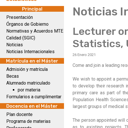
Noticias 
Principal
Presentación
Órganos de Gobierno
Lecturer or
Normativas y Acuerdos MTE
Calidad (SGIC)
Statistics, 
Noticias
Noticias Internacionales
26 Enero 2021
Matrícula en el Máster
Come and join a leading rese
Admisión y matrícula
Becas
We wish to appoint a perman
Alumnado matriculado
to develop their research i
por materia
primary care as part of the
Formularios a cumplimentar
Population Health Sciences
Docencia en el Máster
largest groups of medical st
Plan docente
The person appointed will c
Programa de materias
as to existing projects. 