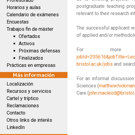
Profesorado
postgraduate teaching pr
Horarios y aulas
relevant to their research i
Calendario de exámenes
Encuestas
The successful applicant wil
Trabajos fin de máster
of applied and/or methodolo
Ofertados
Activos
For more
Próximas defensas
jobId=205616&jobTitle=Le
Finalizados
bristol.ac.uk/jobs
and searc
Prácticas en empresas
Más información
For an informal discussio
Localización
Sciences (
matthew.hickman@
Recursos y servicios
Care (
john.macleod@bristol.
Cartel y tríptico
Reclamaciones
Contacto
Otros links de interés
LinkedIn