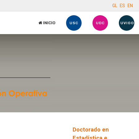
GL
ES
EN
INICIO
USC
UDC
UVIGO
Doctorado en
Estadística e