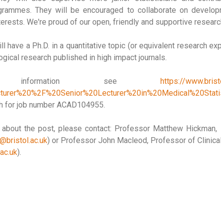
ogrammes. They will be encouraged to collaborate on devel
nterests. We're proud of our open, friendly and supportive resear
l have a Ph.D. in a quantitative topic (or equivalent research ex
gical research published in high impact journals.
 information see
https://www.brist
cturer%20%2F%20Senior%20Lecturer%20in%20Medical%20Stati
h for job number ACAD104955.
n about the post, please contact: Professor Matthew Hickman,
bristol.ac.uk
) or Professor John Macleod, Professor of Clinic
ac.uk
).