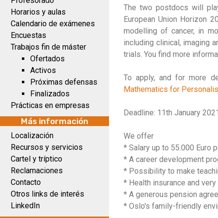
Profesorado
The two postdocs will play
Horarios y aulas
European Union Horizon 20
Calendario de exámenes
modelling of cancer, in mo
Encuestas
including clinical, imaging 
Trabajos fin de máster
trials. You find more informa
Ofertados
Activos
To apply, and for more de
Próximas defensas
Mathematics for Personalis
Finalizados
Prácticas en empresas
Deadline: 11th January 202
Más información
Localización
We offer
Recursos y servicios
* Salary up to 55.000 Euro 
Cartel y tríptico
* A career development prog
Reclamaciones
* Possibility to make teach
Contacto
* Health insurance and very 
Otros links de interés
* A generous pension agre
LinkedIn
* Oslo's family-friendly envi