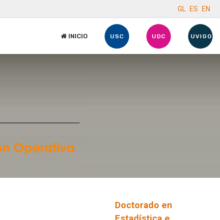
GL
ES
EN
INICIO
USC
UDC
UVIGO
Doctorado en
Estadística e