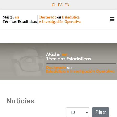
GL
ES
EN
Noticias
Cantidad a mostrar
Filtros
Filtrar