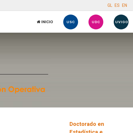
GL
ES
EN
INICIO
USC
UDC
UVIGO
Doctorado en
Estadística e