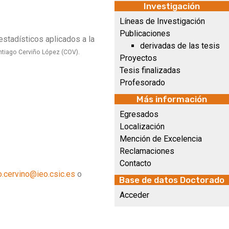
Investigación
Líneas de Investigación
Publicaciones
estadísticos aplicados a la
derivadas de las tesis
ntiago Cerviño López (COV).
Proyectos
Tesis finalizadas
Profesorado
Más información
Egresados
Localización
Mención de Excelencia
Reclamaciones
Contacto
o.cervino@ieo.csic.es
o
Base de datos Doctorado
Acceder