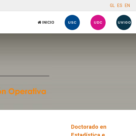
GL
ES
EN
INICIO
USC
UDC
UVIGO
Doctorado en
Estadística e