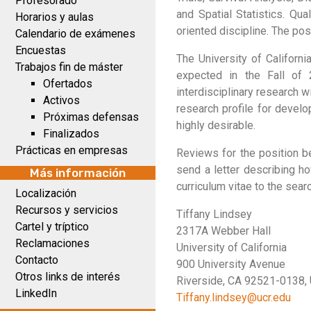
Profesorado
and Spatial Statistics. Qual
Horarios y aulas
oriented discipline. The posi
Calendario de exámenes
Encuestas
The University of Californi
Trabajos fin de máster
expected in the Fall of 
Ofertados
interdisciplinary research w
Activos
research profile for develo
Próximas defensas
highly desirable.
Finalizados
Prácticas en empresas
Reviews for the position beg
send a letter describing how
Más información
curriculum vitae to the sear
Localización
Recursos y servicios
Tiffany Lindsey
Cartel y tríptico
2317A Webber Hall
Reclamaciones
University of California
Contacto
900 University Avenue
Otros links de interés
Riverside, CA 92521-0138,
LinkedIn
Tiffany.lindsey@ucr.edu