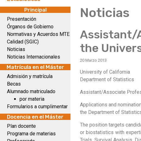
Noticias
Principal
Presentación
Órganos de Gobierno
Assistant/A
Normativas y Acuerdos MTE
Calidad (SGIC)
the Univers
Noticias
Noticias Internacionales
20 Marzo 2013
Matrícula en el Máster
University of California
Admisión y matrícula
Department of Statistics
Becas
Alumnado matriculado
Assistant/Associate Profess
por materia
Applications and nominations
Formularios a cumplimentar
the Department of Statistics 
Docencia en el Máster
The position targets candida
Plan docente
or biostatistics with expert
Programa de materias
Trials, Survival Analysis, 