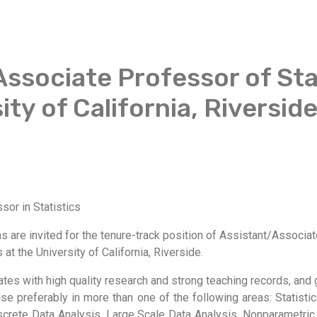
ssociate Professor of Stat
ity of California, Riversid
or in Statistics
 are invited for the tenure-track position of Assistant/Associat
at the University of California, Riverside.
tes with high quality research and strong teaching records, and ge
ise preferably in more than one of the following areas: Statisti
Discrete Data Analysis, Large Scale Data Analysis, Nonparametric