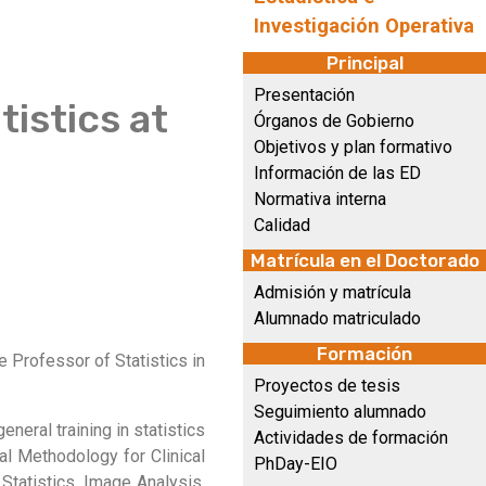
Investigación Operativa
Principal
Presentación
istics at
Órganos de Gobierno
Objetivos y plan formativo
e
Información de las ED
Normativa interna
Calidad
Matrícula en el Doctorado
Admisión y matrícula
Alumnado matriculado
Formación
e Professor of Statistics in
Proyectos de tesis
Seguimiento alumnado
neral training in statistics
Actividades de formación
cal Methodology for Clinical
PhDay-EIO
 Statistics, Image Analysis,