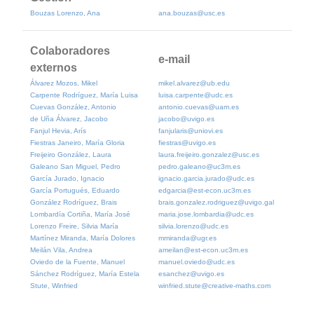
Bouzas Lorenzo, Ana
ana.bouzas@usc.es
Colaboradores
e-mail
externos
Álvarez Mozos, Mikel
mikel.alvarez@ub.edu
Carpente Rodríguez, María Luisa
luisa.carpente@udc.es
Cuevas González, Antonio
antonio.cuevas@uam.es
de Uña Álvarez, Jacobo
jacobo@uvigo.es
Fanjul Hevia, Arís
fanjularis@uniovi.es
Fiestras Janeiro, María Gloria
fiestras@uvigo.es
Freijeiro González, Laura
laura.freijeiro.gonzalez@usc.es
Galeano San Miguel, Pedro
pedro.galeano@uc3m.es
García Jurado, Ignacio
ignacio.garcia.jurado@udc.es
García Portugués, Eduardo
edgarcia@est-econ.uc3m.es
González Rodríguez, Brais
brais.gonzalez.rodriguez@uvigo.gal
Lombardía Cortiña, María José
maria.jose.lombardia@udc.es
Lorenzo Freire, Silvia María
silvia.lorenzo@udc.es
Martínez Miranda, María Dolores
mmiranda@ugr.es
Meilán Vila, Andrea
ameilan@est-econ.uc3m.es
Oviedo de la Fuente, Manuel
manuel.oviedo@udc.es
Sánchez Rodríguez, María Estela
esanchez@uvigo.es
Stute, Winfried
winfried.stute@creative-maths.com