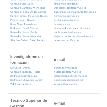
González Díaz, Julio
julio.gonzalez@usc.es
González Manteiga, Wenceslao
wenceslao.gonzalez@usc.es
González Rueda, Ángel Manuel
angelmanuel.gonzalez.rueda@usc.es
Muñoz Ferreiro, M. De Las Nieves
nieves.munoz@usc.es
Pateiro López, Beatriz
beatriz.pateiro@usc.es
Ramil Novo, Luis Alberto
l.ramil@usc.es
Rodríguez Casal, Alberto
alberto.rodriguez.casal at usc.es
Saavedra Nieves, Paula
paula.saavedra@usc.es
Saavedra Nieves, Alejandro
alejandro.saavedra.nieves@usc.es
Sánchez Sellero, César Andrés
cesar.sanchez@usc.es
Investigadores en
e-mail
formación
Diz Castro, Daniel
daniel.diz@rai.usc.es
González Vázquez, Héctor
hector.gonzalez@usc.es
Rodríguez Acevedo, Iria
iriarodriguez.acevedo@usc.es
Rodríguez Chavarría, Daniel
d.rodriguez.ch@repsol.com
Vidal García, María
vgmaria0@gmail.com
Técnico Superior de
e-mail
Gestión