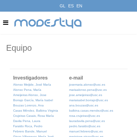
GL
ES
EN
modestya
Equipo
Investigadores
e-mail
Alonso Meijide, José María
josemaria.alonso@usc.es
Alonso Pena, María
mariaalonso.pena@usc.es
Ameijeiras Alonso, Jose
jose.ameijeiras@usc.es
Borrajo García, María Isabel
mariaisabel.borrajo@usc.es
Bouzas Lorenzo, Ana
ana.bouzas@usc.es
Casas Méndez, Balbina Virginia
balbina.casas.mendez@usc.es
Crujeiras Casais, Rosa María
rosa.crujeiras@usc.es
Davila Pena, Laura
lauradavila.pena@usc.es
Faraldo Roca, Pedro
pedro.faraldo@usc.es
Febrero Bande, Manuel
manuel.febrero@usc.es
Ginzo Villamayor, María José
mariajose.ginzo@usc.es