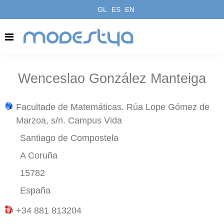
GL
ES
EN
modestya
Wenceslao González Manteiga
Facultade de Matemáticas. Rúa Lope Gómez de
Marzoa, s/n. Campus Vida
Santiago de Compostela
A Coruña
15782
España
+34 881 813204