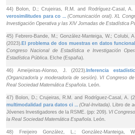
44) Bolon, D.; Crujeiras, R.M. and Rodríguez-Casal, A. 
verosimilitudes para co ...
(Comunicación oral)
.
XL Congr
Investigación Operativa y las XIV Jornadas de Estadística P
45) Febrero-Bande, M.; González-Manteiga, W.; Colubi, 
(2023).
El problema de dos muestras en datos funcional
Congreso Nacional de Estadística e Investigación Ope
Estadística Pública
. Elche (España).
46) Ameijeiras-Alonso, J. (2023).
Inferencia estadísti
(Organizador/a y moderador/a de sesión)
.
VI Congreso de 
Real Sociedad Matemática Española
. León.
47) Bolon, D.; Crujeiras, R.M. and Rodríguez-Casal, A. (2
multimodalidad para datos ci ...
(Oral-Invitada)
. Libro de 
Jóvenes Investigadores de la RSME. (pp: 209).
VI Congreso
la Real Sociedad Matemática Española
. León.
48) Freijeiro González, L.; González-Manteiga, 