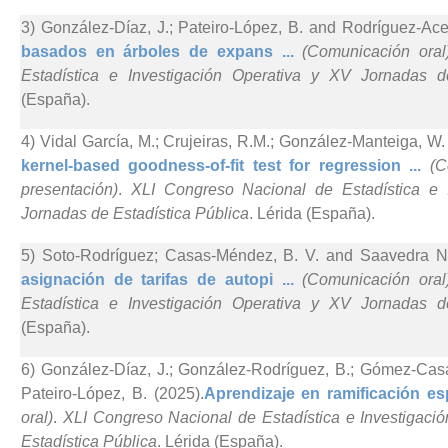
3) González-Díaz, J.; Pateiro-López, B. and Rodríguez-Acev
basados en árboles de expans ...
(Comunicación oral
Estadística e Investigación Operativa y XV Jornadas d
(España).
4) Vidal García, M.; Crujeiras, R.M.; González-Manteiga, W.
kernel-based goodness-of-fit test for regression ...
(C
presentación)
.
XLI Congreso Nacional de Estadística e 
Jornadas de Estadística Pública
. Lérida (España).
5) Soto-Rodríguez; Casas-Méndez, B. V. and Saavedra Ni
asignación de tarifas de autopi ...
(Comunicación oral
Estadística e Investigación Operativa y XV Jornadas d
(España).
6) González-Díaz, J.; González-Rodríguez, B.; Gómez-Casa
Pateiro-López, B. (2025).
Aprendizaje en ramificación espa
oral)
.
XLI Congreso Nacional de Estadística e Investigaci
Estadística Pública
. Lérida (España).