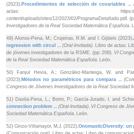
(2023).
Procedimientos de selección de covariables ...
actas: https://rsmejovenes23
content/uploads/sites/12/2023/02/ProgramaDetallado.pdf. (p
Investigadores de la Real Sociedad Matemática Española
. 
49) Alonso-Pena, M.; Crujeiras, R.M. and I. Gijbels (2023).
regression with circul ...
(Oral-Invitada)
. Libro de actas: L
de jóvenes investigadores de la RSME. (pp: 208).
VI Congr
de la Real Sociedad Matemática Española
. León.
50) Fanjul Hevia, A.; González-Manteiga, W. and Pa
(2023).
Métodos no paramétricos para compara ...
(Com
Congreso de Jóvenes Investigadores de la Real Sociedad 
51) Davila-Pena, L.; Borm, P.; García-Jurado, I. and Schou
connection problem ...
(Oral-Invitada)
.
VI Congreso de Jóve
Sociedad Matemática Española
. León.
52) Ginzo-Villamayor, M.J. (2022).
OnomasticDiversity: un p
(Comunicación oral)
. Libro de actas: Libro de comunicaci