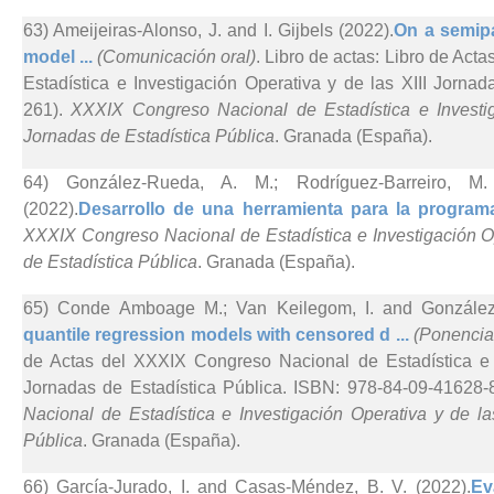
63) Ameijeiras-Alonso, J. and I. Gijbels (2022).
On a semipa
model ...
(Comunicación oral)
. Libro de actas: Libro de Ac
Estadística e Investigación Operativa y de las XIII Jornad
261).
XXXIX Congreso Nacional de Estadística e Investig
Jornadas de Estadística Pública
. Granada (España).
64) González-Rueda, A. M.; Rodríguez-Barreiro, M
(2022).
Desarrollo de una herramienta para la program
XXXIX Congreso Nacional de Estadística e Investigación Op
de Estadística Pública
. Granada (España).
65) Conde Amboage M.; Van Keilegom, I. and González-
quantile regression models with censored d ...
(Ponencia 
de Actas del XXXIX Congreso Nacional de Estadística e I
Jornadas de Estadística Pública. ISBN: 978-84-09-41628-8
Nacional de Estadística e Investigación Operativa y de la
Pública
. Granada (España).
66) García-Jurado, I. and Casas-Méndez, B. V. (2022).
Ev