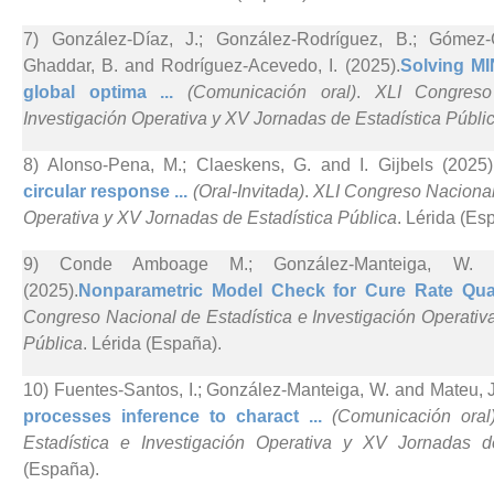
7) González-Díaz, J.; González-Rodríguez, B.; Gómez-Ca
Ghaddar, B. and Rodríguez-Acevedo, I. (2025).
Solving MI
global optima ...
(Comunicación oral)
.
XLI Congreso
Investigación Operativa y XV Jornadas de Estadística Públi
8) Alonso-Pena, M.; Claeskens, G. and I. Gijbels (2025)
circular response ...
(Oral-Invitada)
.
XLI Congreso Nacional 
Operativa y XV Jornadas de Estadística Pública
. Lérida (Es
9) Conde Amboage M.; González-Manteiga, W. 
(2025).
Nonparametric Model Check for Cure Rate Quan
Congreso Nacional de Estadística e Investigación Operativ
Pública
. Lérida (España).
10) Fuentes-Santos, I.; González-Manteiga, W. and Mateu, J
processes inference to charact ...
(Comunicación oral
Estadística e Investigación Operativa y XV Jornadas d
(España).