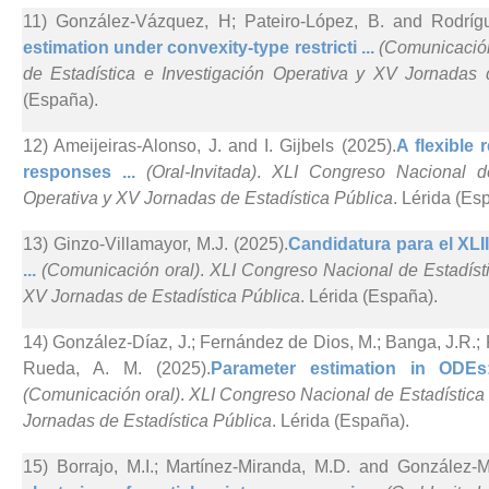
11) González-Vázquez, H; Pateiro-López, B. and Rodrígu
estimation under convexity-type restricti ...
(Comunicación
de Estadística e Investigación Operativa y XV Jornadas 
(España).
12) Ameijeiras-Alonso, J. and I. Gijbels (2025).
A flexible 
responses ...
(Oral-Invitada)
.
XLI Congreso Nacional de
Operativa y XV Jornadas de Estadística Pública
. Lérida (Es
13) Ginzo-Villamayor, M.J. (2025).
Candidatura para el XL
...
(Comunicación oral)
.
XLI Congreso Nacional de Estadísti
XV Jornadas de Estadística Pública
. Lérida (España).
14) González-Díaz, J.; Fernández de Dios, M.; Banga, J.R.
Rueda, A. M. (2025).
Parameter estimation in ODEs:
(Comunicación oral)
.
XLI Congreso Nacional de Estadística 
Jornadas de Estadística Pública
. Lérida (España).
15) Borrajo, M.I.; Martínez-Miranda, M.D. and González-M