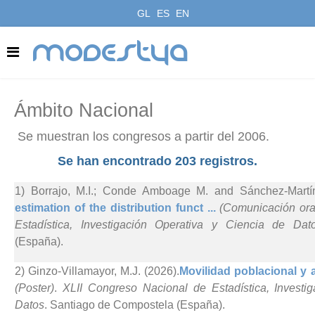
GL
ES
EN
modestya
Ámbito Nacional
Se muestran los congresos a partir del 2006.
Se han encontrado 203 registros.
1) Borrajo, M.I.; Conde Amboage M. and Sánchez-Martí
estimation of the distribution funct ...
(Comunicación ora
Estadística, Investigación Operativa y Ciencia de Dat
(España).
2) Ginzo-Villamayor, M.J. (2026).
Movilidad poblacional y a
(Poster)
.
XLII Congreso Nacional de Estadística, Investi
Datos
. Santiago de Compostela (España).