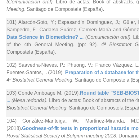
(Comunicación oral)
. Libro de actas: Book of abstracts. 
Meeting
. Santiago de Compostela (España).
101) Alarcón-Soto, Y.; Espasandín Domínguez, J.; Güler
Sampedro, F.; Cadarso Suárez, Carmen María and Gómez
Data Science in Biomedicine? ...
(Comunicación oral)
. L
of the 4th General Meeting. (pp: 92).
4ª Biostatnet G
Compostela (España).
102) Saavedra-Nieves, P.; Phuong, V.; Franco Vázquez, L
Fuentes-Santos, I. (2019).
Preparation of a database for th
4ª Biostatnet General Meeting
. Santiago de Compostela (Es
103) Conde Amboage M. (2019).
Round table “SEB-BIOS
...
(Mesa redonda)
. Libro de actas: Book of abstracts of the 
Biostatnet General Meeting
. Santiago de Compostela (Espa
104) González-Manteiga, W.; Martínez-Miranda, M
(2018).
Goodness-of-fit tests in proportional hazards mo
Royal Statistical Society of Belgium meeting 2018
. Domaine