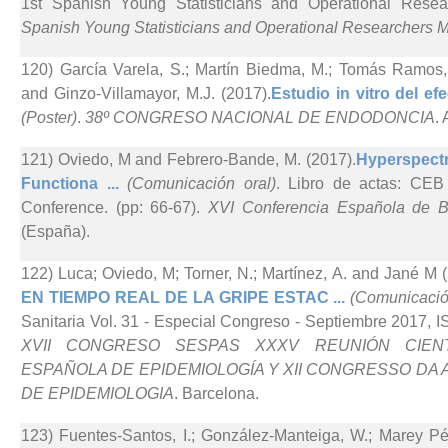
1st Spanish Young Statisticians and Operational Resea
Spanish Young Statisticians and Operational Researchers 
120) García Varela, S.; Martín Biedma, M.; Tomás Ramos,
and Ginzo-Villamayor, M.J. (2017).
Estudio in vitro del efe
(Poster)
.
38º CONGRESO NACIONAL DE ENDODONCIA
.
121) Oviedo, M and Febrero-Bande, M. (2017).
Hyperspectr
Functiona ...
(Comunicación oral)
. Libro de actas: CEB
Conference. (pp: 66-67).
XVI Conferencia Española de B
(España).
122) Luca; Oviedo, M; Torner, N.; Martínez, A. and Jané M 
EN TIEMPO REAL DE LA GRIPE ESTAC ...
(Comunicació
Sanitaria Vol. 31 - Especial Congreso - Septiembre 2017, I
XVII CONGRESO SESPAS XXXV REUNIÓN CIENT
ESPAÑOLA DE EPIDEMIOLOGÍA Y XII CONGRESSO D
DE EPIDEMIOLOGIA
. Barcelona.
123) Fuentes-Santos, I.; González-Manteiga, W.; Marey P