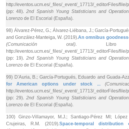
http://eventos.ucm.es/_files/_event/_17713/_editorFiles/f
(pp: 48).
2nd Spanish Young Statisticians and Operatio
Lorenzo de El Escorial (España).
98) Álvarez-Pérez, G.; Álvarez-Liébana, J.; García-Portugu
and González-Manteiga, W. (2019).
An omnibus goodness-of-f
(Comunicación oral)
. Libro
http://eventos.ucm.es/_files/_event/_17713/_editorFiles/f
(pp: 19).
2nd Spanish Young Statisticians and Operatio
Lorenzo de El Escorial (España).
99) D'Auria, B.; García-Portugués, Eduardo and Guada-Azz
for American options under stock ...
(Comunicac
http://eventos.ucm.es/_files/_event/_17713/_editorFiles/f
(pp: 29).
2nd Spanish Young Statisticians and Operatio
Lorenzo de El Escorial (España).
100) Ginzo-Villamayor, M.J.; Santiago-Pérez MI; Lópe
Crujeiras, R.M. (2019).
Space-temporal distribution 