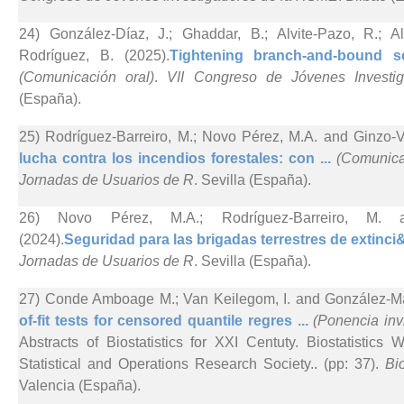
24) González-Díaz, J.; Ghaddar, B.; Alvite-Pazo, R.; A
Rodríguez, B. (2025).
Tightening branch-and-bound s
(Comunicación oral)
.
VII Congreso de Jóvenes Invest
(España).
25) Rodríguez-Barreiro, M.; Novo Pérez, M.A. and Ginzo-Vi
lucha contra los incendios forestales: con ...
(Comunica
Jornadas de Usuarios de R
. Sevilla (España).
26) Novo Pérez, M.A.; Rodríguez-Barreiro, M. an
(2024).
Seguridad para las brigadas terrestres de extinci&
Jornadas de Usuarios de R
. Sevilla (España).
27) Conde Amboage M.; Van Keilegom, I. and González-Ma
of-fit tests for censored quantile regres ...
(Ponencia inv
Abstracts of Biostatistics for XXI Centuty. Biostatistic
Statistical and Operations Research Society.. (pp: 37).
Bi
Valencia (España).