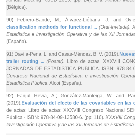
(Bélgica).
90) Febrero-Bande, M.; Álvarez-Liébana, J. and Ovi
classification methods for functional ...
(Oral-Invitada)
.
X
Estadística e Investigación Operativa y de las XII Jornada
(España).
91) Davila-Pena, L. and Casas-Méndez, B. V. (2019).
Nuevas
trailer routing ...
(Poster)
. Libro de actas: XXXVIII C
JORNADAS DE ESTADÍSTICA PUBLICA. ISBN: 978-84-09-
Congreso Nacional de Estadística e Investigación Opera
Estadística Pública
. Alcoi (España).
92) Fanjul Hevia, A.; González-Manteiga, W. and Pa
(2019).
Evaluación del efecto de las covariables en las c
de actas: Libro de actas: XXXVIII Congreso Nacional SEI
Pública - ISBN: 978-84-09-13580-6. (pp: 116).
XXXVIII Congr
Investigación Operativa y de las XII Jornadas de Estadística