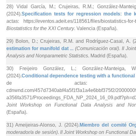
28) Vidal García, M.; Crujeiras, R.M.; González-Mante
(2024).
Specification tests for regression models: the k
actas: https://eventos.adeit.es/118561/files/biostatistics-for
Biostatistics for the XXI Century
. Valencia (España).
29) Bolon, D.; Crujeiras, R.M. and Rodríguez-Casal, A. (
estimation for manifold dat ...
(Comunicación oral)
.
II Joi
Analysis and Nonparametric Statistics
. Madrid (España).
30) Freijeiro González, L.; González-Manteiga, 
(2024).
Conditional dependence testing with a functional a
de actas: https://d3f46
cdnwnd.com/457d7340abf4a5f1f3a1a4e6bbf375f2/2000000
a356fa3571/Proceedings_FDA_NP_2024_16_09.pdf?ph=d3f
Joint Workshop on Functional Data Analysis and Nonpa
(España).
31) Ameijeiras-Alonso, J. (2024).
Miembro del comité Org
moderador/a de sesión)
.
II Joint Workshop on Functional D