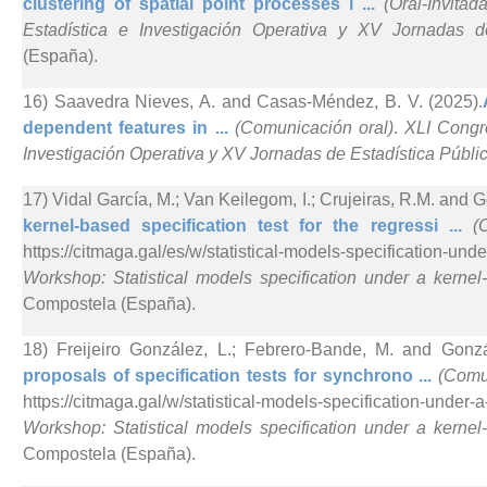
clustering of spatial point processes i ...
(Oral-Invitada
Estadística e Investigación Operativa y XV Jornadas d
(España).
16) Saavedra Nieves, A. and Casas-Méndez, B. V. (2025).
dependent features in ...
(Comunicación oral)
.
XLI Congr
Investigación Operativa y XV Jornadas de Estadística Públi
17) Vidal García, M.; Van Keilegom, I.; Crujeiras, R.M. and 
kernel-based specification test for the regressi ...
(
https://citmaga.gal/es/w/statistical-models-specification-un
Workshop: Statistical models specification under a kerne
Compostela (España).
18) Freijeiro González, L.; Febrero-Bande, M. and Gonzá
proposals of specification tests for synchrono ...
(Comu
https://citmaga.gal/w/statistical-models-specification-under
Workshop: Statistical models specification under a kerne
Compostela (España).