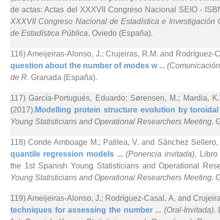
de actas: Actas del XXXVII Congreso Nacional SEIO - ISBN
XXXVII Congreso Nacional de Estadística e Investigación 
de Estadística Pública
. Oviedo (España).
116) Ameijeiras-Alonso, J.; Crujeiras, R.M. and Rodríguez-C
question about the number of modes w ...
(Comunicación 
de R
. Granada (España).
117) García-Portugués, Eduardo; Sørensen, M.; Mardia, K.
(2017).
Modelling protein structure evolution by toroidal 
Young Statisticians and Operational Researchers Meeting
. 
118) Conde Amboage M.; Patilea, V. and Sánchez Sellero, 
quantile regression models ...
(Ponencia invitada)
. Libro
the 1st Spanish Young Statisticians and Operational Res
Young Statisticians and Operational Researchers Meeting
. 
119) Ameijeiras-Alonso, J.; Rodríguez-Casal, A. and Crujeira
techniques for assessing the number ...
(Oral-Invitada)
.