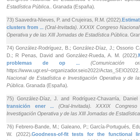
Estadística Pública.
. Granada (España).
73) Saavedra-Nieves, P. and Crujeiras, R.M. (2022).
Estimat
clusters from ...
(Oral-Invitada)
.
XXXIX Congreso Nacional d
Operativa y de las XIII Jornadas de Estadística Pública
. Gra
74) González-Rodríguez, B.; González-Díaz, J.; Ossorio Cas
D.; R Penas, David and González-Rueda, A. M. (2022).
problemas de op ...
(Comunicación ora
https://www.ugr.es/~organizador.seio2022/Actas_SEIO2
Nacional de Estadística e Investigación Operativa y de la
Pública
. Granada (España).
75) González-Díaz, J. and Rodríguez-Chavarría, Daniel 
transición ener ...
(Oral-Invitada)
.
XXXIX Congreso 
Investigación Operativa y de las XIII Jornadas de Estadístic
76) Febrero-Bande, M.; Galeano, P.; García-Portugués, E
W. (2022).
Goodness-of-fit tests for the functional l