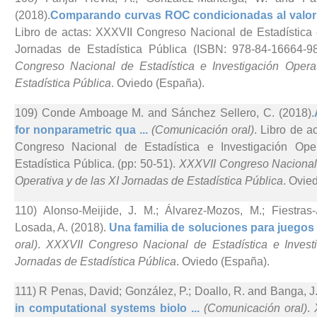
(2018).
Comparando curvas ROC condicionadas al valor 
Libro de actas: XXXVII Congreso Nacional de Estadística 
Jornadas de Estadística Pública (ISBN: 978-84-16664-98
Congreso Nacional de Estadística e Investigación Opera
Estadística Pública
. Oviedo (España).
109) Conde Amboage M. and Sánchez Sellero, C. (2018).
for nonparametric qua ...
(Comunicación oral)
. Libro de a
Congreso Nacional de Estadística e Investigación Ope
Estadística Pública. (pp: 50-51).
XXXVII Congreso Nacional 
Operativa y de las XI Jornadas de Estadística Pública
. Ovie
110) Alonso-Meijide, J. M.; Álvarez-Mozos, M.; Fiestra
Losada, A. (2018).
Una familia de soluciones para juegos 
oral)
.
XXXVII Congreso Nacional de Estadística e Investi
Jornadas de Estadística Pública
. Oviedo (España).
111) R Penas, David; González, P.; Doallo, R. and Banga, J.
in computational systems biolo ...
(Comunicación oral)
.