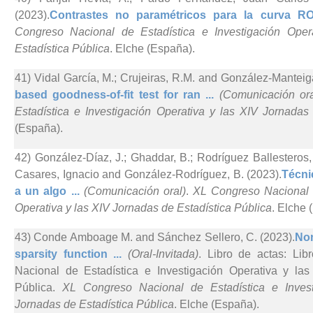
(2023).
Contrastes no paramétricos para la curva RO
Congreso Nacional de Estadística e Investigación Ope
Estadística Pública
. Elche (España).
41) Vidal García, M.; Crujeiras, R.M. and González-Manteig
based goodness-of-fit test for ran ...
(Comunicación ora
Estadística e Investigación Operativa y las XIV Jornadas
(España).
42) González-Díaz, J.; Ghaddar, B.; Rodríguez Ballesteros,
Casares, Ignacio and González-Rodríguez, B. (2023).
Técni
a un algo ...
(Comunicación oral)
.
XL Congreso Nacional d
Operativa y las XIV Jornadas de Estadística Pública
. Elche 
43) Conde Amboage M. and Sánchez Sellero, C. (2023).
Non
sparsity function ...
(Oral-Invitada)
. Libro de actas: Li
Nacional de Estadística e Investigación Operativa y la
Pública.
XL Congreso Nacional de Estadística e Invest
Jornadas de Estadística Pública
. Elche (España).