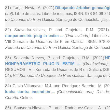
81) Fanjul Hevia, A. (2021).
Dibujando árboles genealóg
oral)
. Libro de actas: Libro de resumos, ISBN: 978-84-09-34
de Usuarios de R en Galicia
. Santiago de Compostela (Espa
82) Saavedra-Nieves, P. and Crujeiras, R.M. (2021).
nonparametric plug-in estim ...
(Oral-Invitada)
. Libro de
VIII Xornada de Usuarios de R en Galicia. ISBN: 978-84
Xornada de Usuarios de R en Galicia
. Santiago de Compost
83) Saavedra-Nieves, P. and Crujeiras, R.M. (2021).
H
NONPARAMETRIC PLUG-IN ESTIM ...
(Oral-Invitada)
.
RESUMOS - VIII Xornada de Usuarios de R en Galicia. ISBN
54).
VIII Xornada de Usuarios de R en Galicia
. Santiago de
84) Ginzo-Villamayor, M.J. and Rodríguez-Barreiro, M. (20
lucha contra incendios ...
(Comunicación oral)
.
Día de
Coruña
. Online.
85) Saavedra-Nieves, P. and Rodríguez-Casal, A. (20