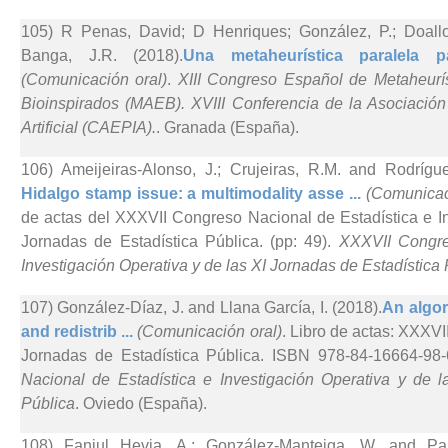
105) R Penas, David; D Henriques; González, P.; Doallo
Banga, J.R. (2018).
Una metaheurística paralela p
(Comunicación oral)
.
XIII Congreso Español de Metaheurís
Bioinspirados (MAEB). XVIII Conferencia de la Asociación
Artificial (CAEPIA).
. Granada (España).
106) Ameijeiras-Alonso, J.; Crujeiras, R.M. and Rodrígue
Hidalgo stamp issue: a multimodality asse ...
(Comunicac
de actas del XXXVII Congreso Nacional de Estadística e In
Jornadas de Estadística Pública. (pp: 49).
XXXVII Congre
Investigación Operativa y de las XI Jornadas de Estadística
107) González-Díaz, J. and Llana García, I. (2018).
An algor
and redistrib ...
(Comunicación oral)
. Libro de actas: XXXV
Jornadas de Estadística Pública. ISBN 978-84-16664-98-
Nacional de Estadística e Investigación Operativa y de l
Pública
. Oviedo (España).
108) Fanjul Hevia, A.; González-Manteiga, W. and P