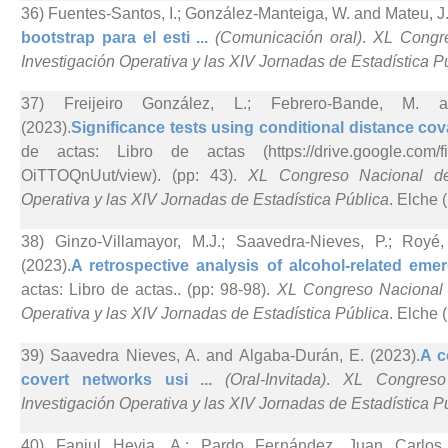
36) Fuentes-Santos, I.; González-Manteiga, W. and Mateu, J.
bootstrap para el esti ...
(Comunicación oral)
.
XL Congre
Investigación Operativa y las XIV Jornadas de Estadística P
37) Freijeiro González, L.; Febrero-Bande, M. a
(2023).
Significance tests using conditional distance cova
de actas: Libro de actas (https://drive.google.com/fi
OiTTOQnUut/view). (pp: 43).
XL Congreso Nacional de 
Operativa y las XIV Jornadas de Estadística Pública
. Elche 
38) Ginzo-Villamayor, M.J.; Saavedra-Nieves, P.; Roy
(2023).
A retrospective analysis of alcohol-related emer
actas: Libro de actas.. (pp: 98-98).
XL Congreso Nacional d
Operativa y las XIV Jornadas de Estadística Pública
. Elche 
39) Saavedra Nieves, A. and Algaba-Durán, E. (2023).
A c
covert networks usi ...
(Oral-Invitada)
.
XL Congreso 
Investigación Operativa y las XIV Jornadas de Estadística P
40) Fanjul Hevia, A.; Pardo Fernández, Juan Carlos