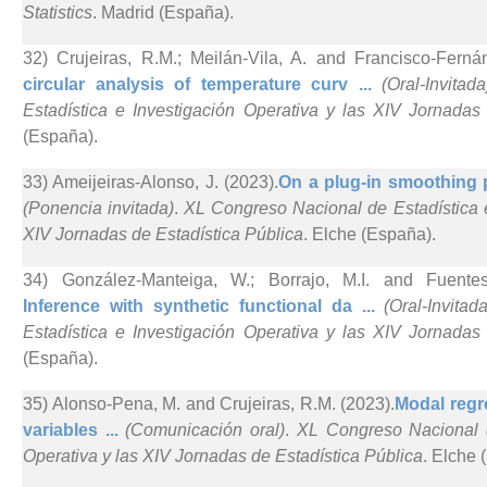
Statistics
. Madrid (España).
32) Crujeiras, R.M.; Meilán-Vila, A. and Francisco-Ferná
circular analysis of temperature curv ...
(Oral-Invitada
Estadística e Investigación Operativa y las XIV Jornadas
(España).
33) Ameijeiras-Alonso, J. (2023).
On a plug-in smoothing pa
(Ponencia invitada)
.
XL Congreso Nacional de Estadística e
XIV Jornadas de Estadística Pública
. Elche (España).
34) González-Manteiga, W.; Borrajo, M.I. and Fuentes-
Inference with synthetic functional da ...
(Oral-Invitada
Estadística e Investigación Operativa y las XIV Jornadas
(España).
35) Alonso-Pena, M. and Crujeiras, R.M. (2023).
Modal regre
variables ...
(Comunicación oral)
.
XL Congreso Nacional d
Operativa y las XIV Jornadas de Estadística Pública
. Elche 