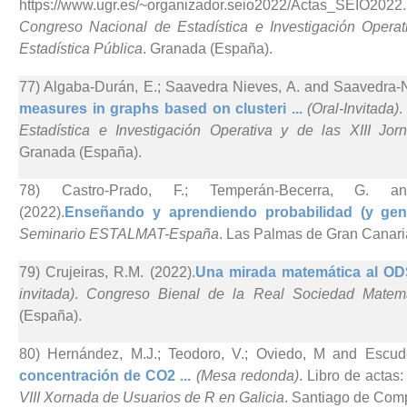
https://www.ugr.es/~organizador.seio2022/Actas_SEI
Congreso Nacional de Estadística e Investigación Operat
Estadística Pública
. Granada (España).
77) Algaba-Durán, E.; Saavedra Nieves, A. and Saavedra-N
measures in graphs based on clusteri ...
(Oral-Invitada)
Estadística e Investigación Operativa y de las XIII Jor
Granada (España).
78) Castro-Prado, F.; Temperán-Becerra, G. an
(2022).
Enseñando y aprendiendo probabilidad (y gen
Seminario ESTALMAT-España
. Las Palmas de Gran Canari
79) Crujeiras, R.M. (2022).
Una mirada matemática al ODS
invitada)
.
Congreso Bienal de la Real Sociedad Matem
(España).
80) Hernández, M.J.; Teodoro, V.; Oviedo, M and Escude
concentración de CO2 ...
(Mesa redonda)
. Libro de actas
VIII Xornada de Usuarios de R en Galicia
. Santiago de Com