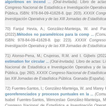
algoritmos en incend ...
(Oral-Invitada)
. Libro de acta
Congreso Nacional de Estadística e Investigación Operativa
Pública. ISBN: 978-84-09-41628-8. (pp: 203).
XXXIX Congre
Investigación Operativa y de las XIII Jornadas de Estadístic
70) Fanjul Hevia, A.; González-Manteiga, W. and Pa
(2022).
Métodos no paramétricos para la comp ...
(Comun
ISBN: 978-84-09-41628-8. (pp: 223).
XXXIX Congreso 
Investigación Operativa y de las XIII Jornadas de Estadístic
71) Alonso-Pena, M.; Crujeiras, R.M. and I. Gijbels (2022
estimation for circular ...
(Oral-Invitada)
. Libro de actas: 
Nacional de Estadística e Investigación Operativa y de la
Pública. (pp: 260).
XXXIX Congreso Nacional de Estadística 
las XIII Jornadas de Estadística Pública
. Granada (España).
72) Fuentes-Santos, I.; González-Manteiga, W. and Marey 
georeferenciados y procesos puntuales en la ...
(Comun
Isabel Fuentes-Santos, Wenceslao González-Manteiga, 
Congreso Nacional de Estadística e Investigación Operat