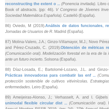
reconstructing the extent o ...
(Ponencia invitada)
. Libro
Book of abstracts. (pp: 46).
V Congreso de Jóvenes Inve
Sociedad Matemática Española)
. Castelló (España).
86) Oviedo, M (2019).
Análisis de datos funcionales, reg
Jornadas de Usuarios de R
. Madrid (España).
87) Molina-Valero, J.A.; Ginzo-Villamayor, M.J.; Novo Pére
and Pérez-Cruzado, C. (2019).
Obtención de métricas re
(Comunicación oral)
.
Modelización forestal en la era de la 
ante un futuro incierto
. Solsona (España).
88) Díaz-Losada, E.; Bartolomé-Lozano, J.L. and Ginzo-V
Prácticas innovadoras para combatir las enf ...
(Comun
protección sostenible de cultivos vitivinícolas. Estrateg
enfermedades
. Leiro (España).
89) Ameijeiras-Alonso, J.; Verhasselt, A. and I. Gijbels
unimodal flexible circular dist ...
(Comunicación oral)
. 
Annual Meeting RSSB 2019. (pp: 24).
27th Annual Meet