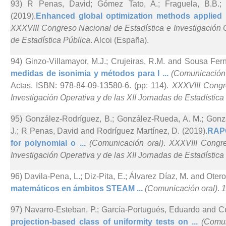
93) R Penas, David; Gómez Tato, A.; Fraguela, B.B.; 
(2019).
Enhanced global optimization methods applied 
XXXVIII Congreso Nacional de Estadística e Investigación O
de Estadística Pública
. Alcoi (España).
94) Ginzo-Villamayor, M.J.; Crujeiras, R.M. and Sousa Fer
medidas de isonimia y métodos para l ...
(Comunicación 
Actas. ISBN: 978-84-09-13580-6. (pp: 114).
XXXVIII Congr
Investigación Operativa y de las XII Jornadas de Estadística
95) González-Rodríguez, B.; González-Rueda, A. M.; Gonzál
J.; R Penas, David and Rodríguez Martínez, D. (2019).
RAPO
for polynomial o ...
(Comunicación oral)
.
XXXVIII Congre
Investigación Operativa y de las XII Jornadas de Estadística
96) Davila-Pena, L.; Diz-Pita, E.; Álvarez Díaz, M. and Otero
matemáticos en ámbitos STEAM ...
(Comunicación oral)
.
97) Navarro-Esteban, P.; García-Portugués, Eduardo and Cu
projection-based class of uniformity tests on ...
(Comun