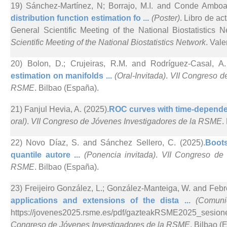
19) Sánchez-Martínez, N; Borrajo, M.I. and Conde Amboa
distribution function estimation fo ...
(Poster)
. Libro de ac
General Scientific Meeting of the National Biostatistics N
Scientific Meeting of the National Biostatistics Network
. Val
20) Bolon, D.; Crujeiras, R.M. and Rodríguez-Casal, A.
estimation on manifolds ...
(Oral-Invitada)
.
VII Congreso d
RSME
. Bilbao (España).
21) Fanjul Hevia, A. (2025).
ROC curves with time-dependen
oral)
.
VII Congreso de Jóvenes Investigadores de la RSME
.
22) Novo Díaz, S. and Sánchez Sellero, C. (2025).
Boots
quantile autore ...
(Ponencia invitada)
.
VII Congreso de 
RSME
. Bilbao (España).
23) Freijeiro González, L.; González-Manteiga, W. and Febr
applications and extensions of the dista ...
(Comuni
https://jovenes2025.rsme.es/pdf/gazteakRSME2025_ses
Congreso de Jóvenes Investigadores de la RSME
. Bilbao (