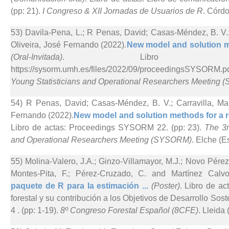
(pp: 21).
I Congreso & XII Jornadas de Usuarios de R
. Córd
53) Davila-Pena, L.; R Penas, David; Casas-Méndez, B. V.;
Oliveira, José Fernando (2022).
New model and solution me
(Oral-Invitada)
. Libro de
https://sysorm.umh.es/files/2022/09/proceedingsSYSORM.p
Young Statisticians and Operational Researchers Meeting
54) R Penas, David; Casas-Méndez, B. V.; Carravilla, Mar
Fernando (2022).
New model and solution methods for a ro
Libro de actas: Proceedings SYSORM 22. (pp: 23).
The 3r
and Operational Researchers Meeting (SYSORM)
. Elche (E
55) Molina-Valero, J.A.; Ginzo-Villamayor, M.J.; Novo Pérez
Montes-Pita, F.; Pérez-Cruzado, C. and Martínez Calvo
paquete de R para la estimación ...
(Poster)
. Libro de ac
forestal y su contribución a los Objetivos de Desarrollo So
4 . (pp: 1-19).
8º Congreso Forestal Español (8CFE)
. Lleida