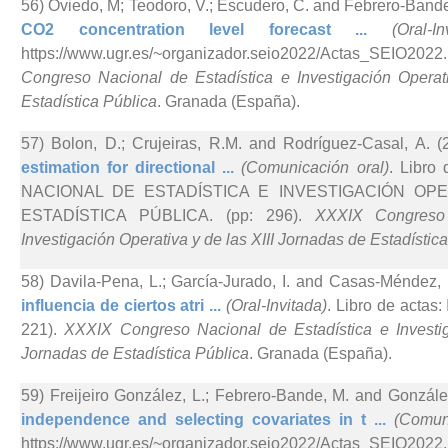
56) Oviedo, M; Teodoro, V.; Escudero, C. and Febrero-Bande
CO2 concentration level forecast ...
(Oral-In
https://www.ugr.es/~organizador.seio2022/Actas_SEI
Congreso Nacional de Estadística e Investigación Operat
Estadística Pública
. Granada (España).
57) Bolon, D.; Crujeiras, R.M. and Rodríguez-Casal, A. (
estimation for directional ...
(Comunicación oral)
. Libr
NACIONAL DE ESTADÍSTICA E INVESTIGACIÓN OPE
ESTADÍSTICA PÚBLICA. (pp: 296).
XXXIX Congreso 
Investigación Operativa y de las XIII Jornadas de Estadístic
58) Davila-Pena, L.; García-Jurado, I. and Casas-Méndez, 
influencia de ciertos atri ...
(Oral-Invitada)
. Libro de actas
221).
XXXIX Congreso Nacional de Estadística e Investig
Jornadas de Estadística Pública
. Granada (España).
59) Freijeiro González, L.; Febrero-Bande, M. and Gonzále
independence and selecting covariates in t ...
(Comun
https://www.ugr.es/~organizador.seio2022/Actas_SEI