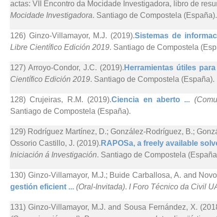
actas: VII Encontro da Mocidade Investigadora, libro de re
Mocidade Investigadora
. Santiago de Compostela (España).
126) Ginzo-Villamayor, M.J. (2019).
Sistemas de informac
Libre Científico Edición 2019
. Santiago de Compostela (Esp
127) Arroyo-Condor, J.C. (2019).
Herramientas útiles para
Científico Edición 2019
. Santiago de Compostela (España).
128) Crujeiras, R.M. (2019).
Ciencia en aberto ...
(Comun
Santiago de Compostela (España).
129) Rodríguez Martínez, D.; González-Rodríguez, B.; Gonz
Ossorio Castillo, J. (2019).
RAPOSa, a freely available solve
Iniciación á Investigación
. Santiago de Compostela (España
130) Ginzo-Villamayor, M.J.; Buide Carballosa, A. and Novo
gestión eficient ...
(Oral-Invitada)
.
I Foro Técnico da Civil UA
131) Ginzo-Villamayor, M.J. and Sousa Fernández, X. (2018