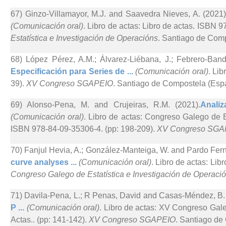
67) Ginzo-Villamayor, M.J. and Saavedra Nieves, A. (2021)
(Comunicación oral)
. Libro de actas: Libro de actas. ISBN 
Estatística e Investigación de Operacións
. Santiago de Com
68) López Pérez, A.M.; Álvarez-Liébana, J.; Febrero-Ban
Especificación para Series de ...
(Comunicación oral)
. Li
39).
XV Congreso SGAPEIO
. Santiago de Compostela (Esp
69) Alonso-Pena, M. and Crujeiras, R.M. (2021).
Analiz
(Comunicación oral)
. Libro de actas: Congreso Galego de E
ISBN 978-84-09-35306-4. (pp: 198-209).
XV Congreso SGA
70) Fanjul Hevia, A.; González-Manteiga, W. and Pardo Fer
curve analyses ...
(Comunicación oral)
. Libro de actas: Lib
Congreso Galego de Estatística e Investigación de Operaci
71) Davila-Pena, L.; R Penas, David and Casas-Méndez, B. 
P ...
(Comunicación oral)
. Libro de actas: XV Congreso Gale
Actas.. (pp: 141-142).
XV Congreso SGAPEIO
. Santiago de