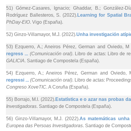
51) Gómez-Casares, Ignacio; Ghaddar, B.; González-Día
Rodríguez Ballesteros, S. (2022).
Learning for Spatial Br
PhDay-EIO
. Vigo (España).
52) Ginzo-Villamayor, M.J. (2022).
Unha investigación atípic
53) Ezquerro, A.; Aneiros Pérez, German and Oviedo, M 
regress ...
(Comunicación oral)
. Libro de actas: Libro de r
GALICIA
. Santiago de Compostela (España).
54) Ezquerro, A.; Aneiros Pérez, German and Oviedo, 
regressi ...
(Comunicación oral)
. Libro de actas: Proceedin
Congreso XoveTIC
. A Coruña (España).
55) Borrajo, M.I. (2022).
Estatística e o azar nas probas d
Investigadoras
. Santiago de Compostela (España).
56) Ginzo-Villamayor, M.J. (2022).
As matemáticas unha f
Europea das Persoas Investigadoras
. Santiago de Compost