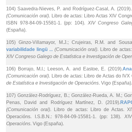
104) Saavedra-Nieves, P. and Rodríguez-Casal, A. (2019).
(Comunicación oral)
. Libro de actas: Libro Actas XIV Cong
ISBN 978-84-09-15581-1. (pp: 104).
XIV Congreso Galeg
(España).
105) Ginzo-Villamayor, M.J.; Crujeiras, R.M. and Sous
variabilidade lingü ...
(Comunicación oral)
. Libro de actas
XIV Congreso Galego de Estatística e Investigación de Ope
106) Borrajo, M.I.; Leeson, A. and Eastoe, E. (2019).
Ana
(Comunicación oral)
. Libro de actas: Libro de Actas do I
de Estatística e Investigación de Operacións
. Vigo (España)
107) González-Rodríguez, B.; González-Rueda, A. M.; Gonzá
Penas, David and Rodríguez Martínez, D. (2019).
RAPO
(Comunicación oral)
. Libro de actas: Libro de Actas. X
Operacións. I.S.B.N.: 978-84-09-15581-1. (pp: 138).
XIV
Operacións
. Vigo (España).