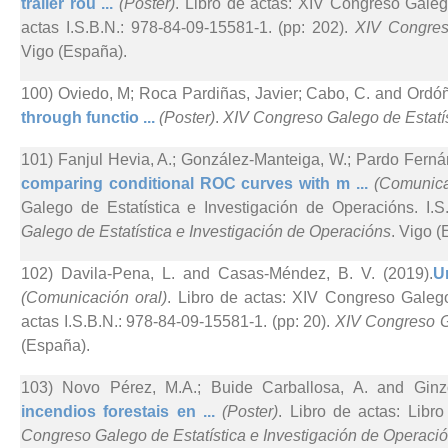
trailer rou ...
(Poster)
. Libro de actas: XIV Congreso Galeg
actas I.S.B.N.: 978-84-09-15581-1. (pp: 202).
XIV Congreso
Vigo (España).
100) Oviedo, M; Roca Pardiñas, Javier; Cabo, C. and Ordóñ
through functio ...
(Poster)
.
XIV Congreso Galego de Estatís
101) Fanjul Hevia, A.; González-Manteiga, W.; Pardo Ferná
comparing conditional ROC curves with m ...
(Comunica
Galego de Estatística e Investigación de Operacións. I.S
Galego de Estatística e Investigación de Operacións
. Vigo (
102) Davila-Pena, L. and Casas-Méndez, B. V. (2019).
U
(Comunicación oral)
. Libro de actas: XIV Congreso Galego
actas I.S.B.N.: 978-84-09-15581-1. (pp: 20).
XIV Congreso Ga
(España).
103) Novo Pérez, M.A.; Buide Carballosa, A. and Ginzo-
incendios forestais en ...
(Poster)
. Libro de actas: Libr
Congreso Galego de Estatística e Investigación de Operaci