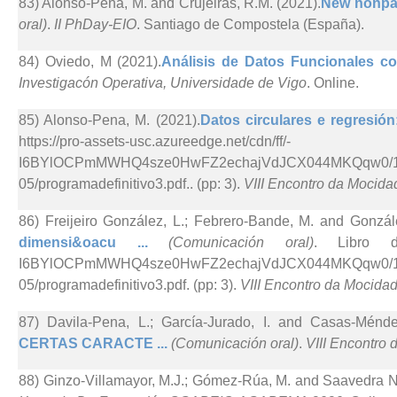
83) Alonso-Pena, M. and Crujeiras, R.M. (2021).
New nonpara
oral)
.
II PhDay-EIO
. Santiago de Compostela (España).
84) Oviedo, M (2021).
Análisis de Datos Funcionales co
Investigacón Operativa, Universidade de Vigo
. Online.
85) Alonso-Pena, M. (2021).
Datos circulares e regresión
https://pro-assets-usc.azureedge.net/cdn/ff/-
I6BYlOCPmMWHQ4sze0HwFZ2echajVdJCX044MKQqw0/1621
05/programadefinitivo3.pdf.. (pp: 3).
VIII Encontro da Mocida
86) Freijeiro González, L.; Febrero-Bande, M. and Gonzál
dimensi&oacu ...
(Comunicación oral)
. Libro de 
I6BYlOCPmMWHQ4sze0HwFZ2echajVdJCX044MKQqw0/1621
05/programadefinitivo3.pdf. (pp: 3).
VIII Encontro da Mocidad
87) Davila-Pena, L.; García-Jurado, I. and Casas-Ménde
CERTAS CARACTE ...
(Comunicación oral)
.
VIII Encontro
88) Ginzo-Villamayor, M.J.; Gómez-Rúa, M. and Saavedra Ni