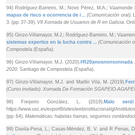
94) Rodríguez-Barreiro, M.; Novo Pérez, M.A.; Vaamonde R
mapas de risco e ocorrencia de i ...
(Comunicación oral)
. 
3. (pp: 37-39).
VII Xornada de Usuarios de R en Galicia
. Onl
95) Ginzo-Villamayor, M.J.; Rodríguez-Barreiro, M.; Vaamo
sistemas expertos en la lucha contra ...
(Comunicación o
Compostela (España).
96) Ginzo-Villamayor, M.J. (2020).
#R20anosnonsonnada .
2020
. Santiago de Compostela (España).
97) Ginzo-Villamayor, M.J. and Martín Vila, M. (2019).
Fer
(Curso invitado)
.
Xornada De Formación SGAPEIO-AGAPE
98) Freijeiro González, L. (2019).
Malo ser
https://www.usc.es/export9/sites/webinstitucional/gl/instit
(pp: 64).
Matemáticas: habelas hainas, seguimos contándoc
99) Davila-Pena, L.; Casas-Méndez, B. V. and R Penas, D