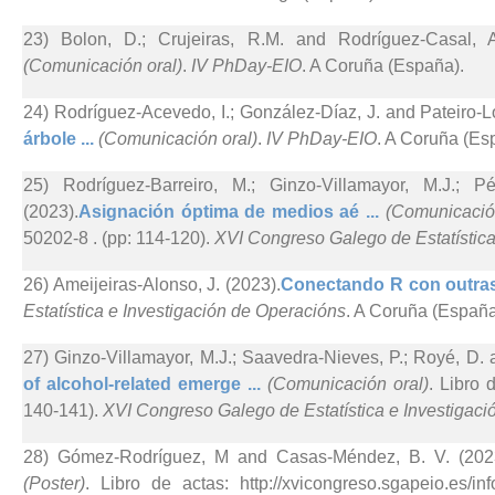
23) Bolon, D.; Crujeiras, R.M. and Rodríguez-Casal, A
(Comunicación oral)
.
IV PhDay-EIO
. A Coruña (España).
24) Rodríguez-Acevedo, I.; González-Díaz, J. and Pateiro-L
árbole ...
(Comunicación oral)
.
IV PhDay-EIO
. A Coruña (Es
25) Rodríguez-Barreiro, M.; Ginzo-Villamayor, M.J.; P
(2023).
Asignación óptima de medios aé ...
(Comunicació
50202-8 . (pp: 114-120).
XVI Congreso Galego de Estatística
26) Ameijeiras-Alonso, J. (2023).
Conectando R con outras 
Estatística e Investigación de Operacións
. A Coruña (España
27) Ginzo-Villamayor, M.J.; Saavedra-Nieves, P.; Royé, D.
of alcohol-related emerge ...
(Comunicación oral)
. Libro 
140-141).
XVI Congreso Galego de Estatística e Investigac
28) Gómez-Rodríguez, M and Casas-Méndez, B. V. (202
(Poster)
. Libro de actas: http://xvicongreso.sgapeio.es/