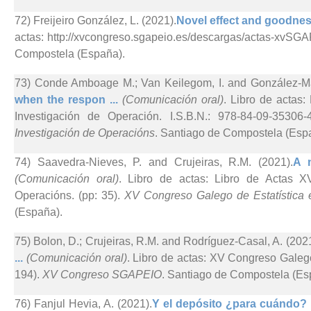
72) Freijeiro González, L. (2021).
Novel effect and goodness-
actas: http://xvcongreso.sgapeio.es/descargas/actas-xvSGA
Compostela (España).
73) Conde Amboage M.; Van Keilegom, I. and González-Ma
when the respon ...
(Comunicación oral)
. Libro de actas
Investigación de Operación. I.S.B.N.: 978-84-09-35306-
Investigación de Operacións
. Santiago de Compostela (Esp
74) Saavedra-Nieves, P. and Crujeiras, R.M. (2021).
A n
(Comunicación oral)
. Libro de actas: Libro de Actas X
Operacións. (pp: 35).
XV Congreso Galego de Estatística 
(España).
75) Bolon, D.; Crujeiras, R.M. and Rodríguez-Casal, A. (2021
...
(Comunicación oral)
. Libro de actas: XV Congreso Galego
194).
XV Congreso SGAPEIO
. Santiago de Compostela (Es
76) Fanjul Hevia, A. (2021).
Y el depósito ¿para cuándo? 