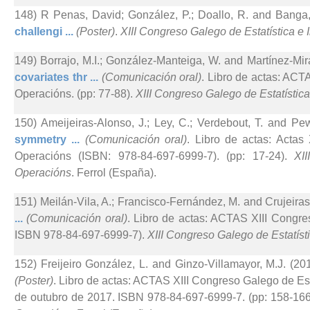
148) R Penas, David; González, P.; Doallo, R. and Banga,
challengi ...
(Poster)
.
XIII Congreso Galego de Estatística e
149) Borrajo, M.I.; González-Manteiga, W. and Martínez-Mir
covariates thr ...
(Comunicación oral)
. Libro de actas: ACT
Operacións. (pp: 77-88).
XIII Congreso Galego de Estatístic
150) Ameijeiras-Alonso, J.; Ley, C.; Verdebout, T. and Pew
symmetry ...
(Comunicación oral)
. Libro de actas: Actas
Operacións (ISBN: 978-84-697-6999-7). (pp: 17-24).
XI
Operacións
. Ferrol (España).
151) Meilán-Vila, A.; Francisco-Fernández, M. and Crujeiras
...
(Comunicación oral)
. Libro de actas: ACTAS XIII Congre
ISBN 978-84-697-6999-7).
XIII Congreso Galego de Estatíst
152) Freijeiro González, L. and Ginzo-Villamayor, M.J. (201
(Poster)
. Libro de actas: ACTAS XIII Congreso Galego de Est
de outubro de 2017. ISBN 978-84-697-6999-7. (pp: 158-16