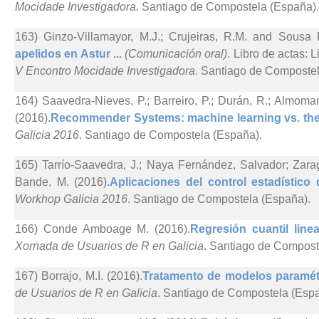
Mocidade Investigadora
. Santiago de Compostela (España).
163) Ginzo-Villamayor, M.J.; Crujeiras, R.M. and Sousa 
apelidos en Astur ...
(Comunicación oral)
. Libro de actas:
V Encontro Mocidade Investigadora
. Santiago de Compostel
164) Saavedra-Nieves, P.; Barreiro, P.; Durán, R.; Almoman
(2016).
Recommender Systems: machine learning vs. theo
Galicia 2016
. Santiago de Compostela (España).
165) Tarrío-Saavedra, J.; Naya Fernández, Salvador; Zara
Bande, M. (2016).
Aplicaciones del control estadístico 
Workhop Galicia 2016
. Santiago de Compostela (España).
166) Conde Amboage M. (2016).
Regresión cuantil line
Xornada de Usuarios de R en Galicia
. Santiago de Compost
167) Borrajo, M.I. (2016).
Tratamento de modelos paramétr
de Usuarios de R en Galicia
. Santiago de Compostela (Espa