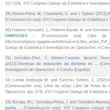
227-229).
XVI Congreso Galego de Estatística e Investigac
29) Alonso-Pena, M.; Claeskens, G. and I. Gijbels (2023).
H
(Comunicación oral)
.
XVI Congreso Galego de Estatística e 
30) Freijeiro González, L.; Febrero-Bande, M. and González
DIMENSI&O ...
(Comunicación oral)
. Libro de a
http://xvicongreso.sgapeio.es/informacion/Libro_actas_
Galego de Estatística e Investigación de Operacións
. A Cor
31) González-Díaz, J.; Gómez-Casares, Ignacio; Gonz
(2023).
Técnicas de reducción de dominio en ...
(Comu
Investigación de Operacións
. A Coruña (España).
32) Conde Amboage M. and Sánchez Sellero, C. (2023).
(Comunicación oral)
. Libro de actas: Libro de Actas do 
Operacións. (pp: 223).
XVI Congreso Galego de Estatística 
33) Borrajo, M.I.; González-Pérez, I. and González-Manteig
puntu ...
(Comunicación oral)
.
XVI Congreso Galego de 