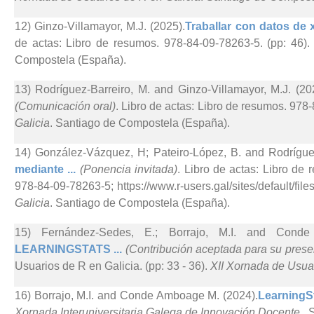
12) Ginzo-Villamayor, M.J. (2025).
Traballar con datos de x
de actas: Libro de resumos. 978-84-09-78263-5. (pp: 46)
Compostela (España).
13) Rodríguez-Barreiro, M. and Ginzo-Villamayor, M.J. (20
(Comunicación oral)
. Libro de actas: Libro de resumos. 978
Galicia
. Santiago de Compostela (España).
14) González-Vázquez, H; Pateiro-López, B. and Rodríguez
mediante ...
(Ponencia invitada)
. Libro de actas: Libro de
978-84-09-78263-5; https://www.r-users.gal/sites/default/files
Galicia
. Santiago de Compostela (España).
15) Fernández-Sedes, E.; Borrajo, M.I. and Cond
LEARNINGSTATS ...
(Contribución aceptada para su prese
Usuarios de R en Galicia. (pp: 33 - 36).
XII Xornada de Usuar
16) Borrajo, M.I. and Conde Amboage M. (2024).
LearningSt
Xornada Interuniversitaria Galega de Innovación Docente,
. 