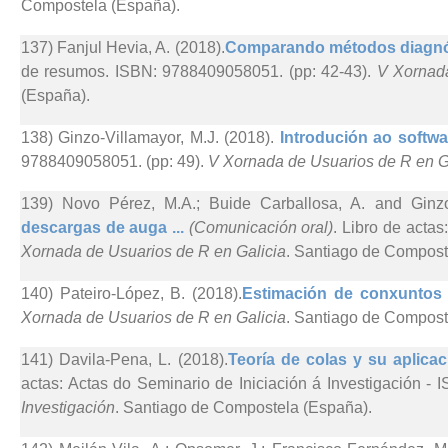
Compostela (España).
137) Fanjul Hevia, A. (2018).
Comparando métodos diagnós
de resumos. ISBN: 9788409058051. (pp: 42-43).
V Xornada
(España).
138) Ginzo-Villamayor, M.J. (2018).
Introdución ao softwar
9788409058051. (pp: 49).
V Xornada de Usuarios de R en G
139) Novo Pérez, M.A.; Buide Carballosa, A. and Ginzo-
descargas de auga ...
(Comunicación oral)
. Libro de acta
Xornada de Usuarios de R en Galicia
. Santiago de Compost
140) Pateiro-López, B. (2018).
Estimación de conxuntos 
Xornada de Usuarios de R en Galicia
. Santiago de Compost
141) Davila-Pena, L. (2018).
Teoría de colas y su aplica
actas: Actas do Seminario de Iniciación á Investigación - 
Investigación
. Santiago de Compostela (España).