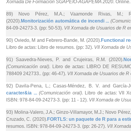
Xornada De Formación SGAPEIO-AGAPEMA 2020
. Online.
89) Novo Pérez, M.A.; Vaamonde Rivas, M.; Rodr
(2020).
Monitorización automática de incendi ...
(Comunica
84-09-24273-3. (pp: 50-53).
VII Xornada de Usuarios de R en
90) Oviedo, M and Febrero-Bande, M. (2020).
Functional re
Libro de actas: Libro de resumos. (pp: 32).
VII Xornada de Us
91) Saavedra-Nieves, P. and Crujeiras, R.M. (2020).
Non
(Comunicación oral)
. Libro de actas: LIBRO DE RESUMOS
788409 242733.. (pp: 46-47).
VII Xornada de Usuarios de R 
92) Davila-Pena, L.; Casas-Méndez, B. V. and García-Ju
caracter&ia ...
(Comunicación oral)
. Libro de actas: VII 
ISBN: 978-84-09-24273-3. (pp: 11 - 12).
VII Xornada de Usua
93) Molina-Valero, J.A.; Ginzo-Villamayor, M.J.; Novo Pérez
Cruzado, C. (2020).
FORTLS: un paquete de R para a estim
resumos. ISBN: 978-84-09-24273-3. (pp: 26-27).
VII Xornada