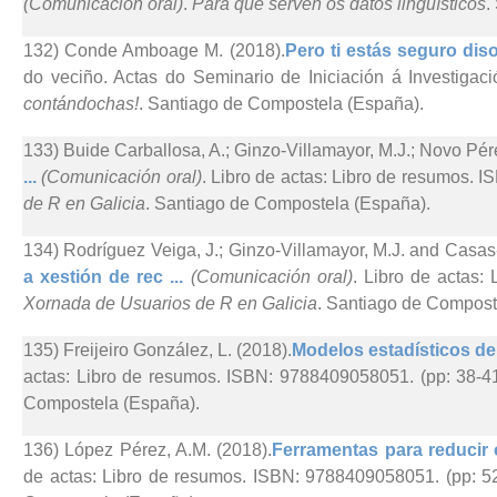
(Comunicación oral)
.
Para que serven os datos lingüísticos
.
132) Conde Amboage M. (2018).
Pero ti estás seguro diso
do veciño. Actas do Seminario de Iniciación á Investigaci
contándochas!
. Santiago de Compostela (España).
133) Buide Carballosa, A.; Ginzo-Villamayor, M.J.; Novo Pér
...
(Comunicación oral)
. Libro de actas: Libro de resumos. 
de R en Galicia
. Santiago de Compostela (España).
134) Rodríguez Veiga, J.; Ginzo-Villamayor, M.J. and Casas
a xestión de rec ...
(Comunicación oral)
. Libro de actas:
Xornada de Usuarios de R en Galicia
. Santiago de Compost
135) Freijeiro González, L. (2018).
Modelos estadísticos de c
actas: Libro de resumos. ISBN: 9788409058051. (pp: 38-4
Compostela (España).
136) López Pérez, A.M. (2018).
Ferramentas para reducir 
de actas: Libro de resumos. ISBN: 9788409058051. (pp: 5