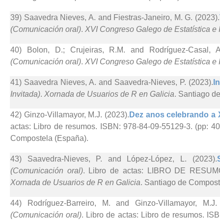
39) Saavedra Nieves, A. and Fiestras-Janeiro, M. G. (2023).
(Comunicación oral)
.
XVI Congreso Galego de Estatística e 
40) Bolon, D.; Crujeiras, R.M. and Rodríguez-Casal, A
(Comunicación oral)
.
XVI Congreso Galego de Estatística e 
41) Saavedra Nieves, A. and Saavedra-Nieves, P. (2023).
I
Invitada)
.
Xornada de Usuarios de R en Galicia
. Santiago d
42) Ginzo-Villamayor, M.J. (2023).
Dez anos celebrando a 
actas: Libro de resumos. ISBN: 978-84-09-55129-3. (pp: 40
Compostela (España).
43) Saavedra-Nieves, P. and López-López, L. (2023).
(Comunicación oral)
. Libro de actas: LIBRO DE RESUMO
Xornada de Usuarios de R en Galicia
. Santiago de Compost
44) Rodríguez-Barreiro, M. and Ginzo-Villamayor, M.J.
(Comunicación oral)
. Libro de actas: Libro de resumos. IS