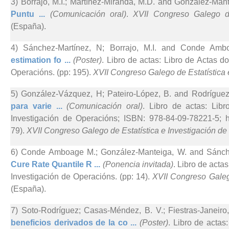
3) Borrajo, M.I.; Martínez-Miranda, M.D. and González-Mant
Puntu ...
(Comunicación oral)
.
XVII Congreso Galego de
(España).
4) Sánchez-Martínez, N; Borrajo, M.I. and Conde Amb
estimation fo ...
(Poster)
. Libro de actas: Libro de Actas d
Operacións. (pp: 195).
XVII Congreso Galego de Estatística 
5) González-Vázquez, H; Pateiro-López, B. and Rodríguez-
para varie ...
(Comunicación oral)
. Libro de actas: Lib
Investigación de Operacións; ISBN: 978-84-09-78221-5; htt
79).
XVII Congreso Galego de Estatística e Investigación d
6) Conde Amboage M.; González-Manteiga, W. and Sánche
Cure Rate Quantile R ...
(Ponencia invitada)
. Libro de acta
Investigación de Operacións. (pp: 14).
XVII Congreso Galeg
(España).
7) Soto-Rodríguez; Casas-Méndez, B. V.; Fiestras-Janeiro
beneficios derivados de la co ...
(Poster)
. Libro de actas