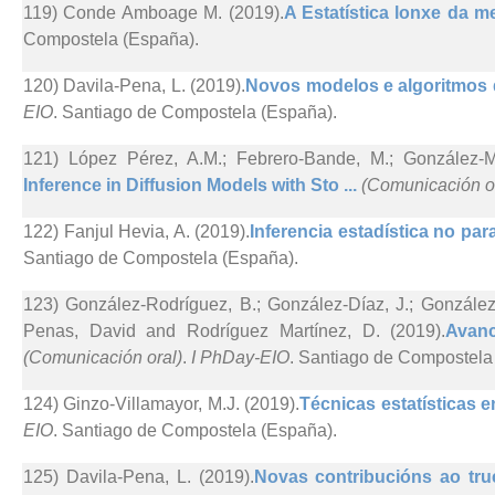
119) Conde Amboage M. (2019).
A Estatística lonxe da me
Compostela (España).
120) Davila-Pena, L. (2019).
Novos modelos e algoritmos d
EIO
. Santiago de Compostela (España).
121) López Pérez, A.M.; Febrero-Bande, M.; González-M
Inference in Diffusion Models with Sto ...
(Comunicación o
122) Fanjul Hevia, A. (2019).
Inferencia estadística no par
Santiago de Compostela (España).
123) González-Rodríguez, B.; González-Díaz, J.; González-
Penas, David and Rodríguez Martínez, D. (2019).
Avanc
(Comunicación oral)
.
I PhDay-EIO
. Santiago de Compostela
124) Ginzo-Villamayor, M.J. (2019).
Técnicas estatísticas e
EIO
. Santiago de Compostela (España).
125) Davila-Pena, L. (2019).
Novas contribucións ao truc