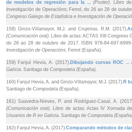
de modelos de regresión para la ...
(Poster)
. Libro d
Investigación de Operacións; Ferrol, do 26 ao 28 de outub
Congreso Galego de Estatística e Investigación de Operaci
158) Ginzo-Villamayor, M.J. and Crujeiras, R.M. (2017).
A
(Comunicación oral)
. Libro de actas: ACTAS XIII Congreso G
do 26 ao 28 de outubro de 2017. ISBN 978-84-697-6999-
Investigación de Operacións
. Ferrol (España).
159) Fanjul Hevia, A. (2017).
Dibujando curvas ROC ...
Galicia
. Santiago de Compostela (España).
160) Fanjul Hevia, A. and Ginzo-Villamayor, M.J. (2017).
R bá
Santiago de Compostela (España).
161) Saavedra-Nieves, P. and Rodríguez-Casal, A. (2017
(Comunicación oral)
. Libro de actas: Actas IV Xornada d
Usuarios de R en Galicia
. Santiago de Compostela (España
162) Fanjul Hevia, A. (2017).
Comparando métodos de clasif