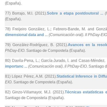
(España).
77) Borrajo, M.I. (2021).
Sobre a etapa postdoutoral ...
(
(España).
78) Freijeiro González, L.; Febrero-Bande, M. and Gonzá
dimensional data and ...
(Comunicación oral)
.
II PhDay-EI
79) González-Rodríguez, B. (2021).
Avances en la resol
PhDay-EIO
. Santiago de Compostela (España).
80) Davila-Pena, L.; García-Jurado, I. and Casas-Méndez, 
importanc ...
(Comunicación oral)
.
II PhDay-EIO
. Santiago 
81) López Pérez, A.M. (2021).
Statistical Inference in Dif
EIO
. Santiago de Compostela (España).
82) Ginzo-Villamayor, M.J. (2021).
Técnicas estatísticas
Santiago de Compostela (España).