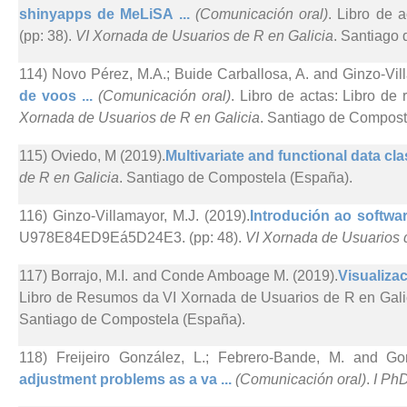
shinyapps de MeLiSA ...
(Comunicación oral)
. Libro de
(pp: 38).
VI Xornada de Usuarios de R en Galicia
. Santiago
114) Novo Pérez, M.A.; Buide Carballosa, A. and Ginzo-Vill
de voos ...
(Comunicación oral)
. Libro de actas: Libro 
Xornada de Usuarios de R en Galicia
. Santiago de Compost
115) Oviedo, M (2019).
Multivariate and functional data clas
de R en Galicia
. Santiago de Compostela (España).
116) Ginzo-Villamayor, M.J. (2019).
Introdución ao softwar
U978E84ED9Eá5D24E3. (pp: 48).
VI Xornada de Usuarios 
117) Borrajo, M.I. and Conde Amboage M. (2019).
Visualizac
Libro de Resumos da VI Xornada de Usuarios de R en Galic
Santiago de Compostela (España).
118) Freijeiro González, L.; Febrero-Bande, M. and Go
adjustment problems as a va ...
(Comunicación oral)
.
I Ph