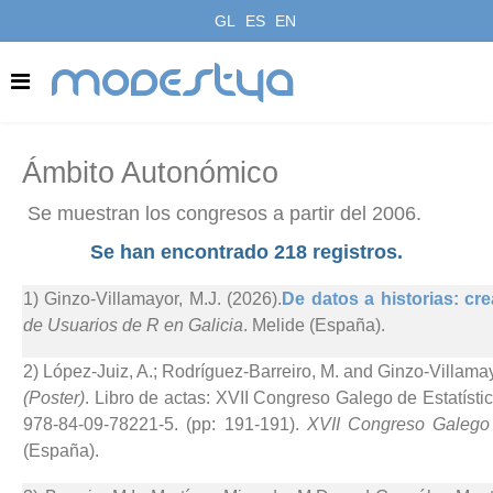
GL
ES
EN
modestya
Ámbito Autonómico
Se muestran los congresos a partir del 2006.
Se han encontrado 218 registros.
1) Ginzo-Villamayor, M.J. (2026).
De datos a historias: cre
de Usuarios de R en Galicia
. Melide (España).
2) López-Juiz, A.; Rodríguez-Barreiro, M. and Ginzo-Villamay
(Poster)
. Libro de actas: XVII Congreso Galego de Estatístic
978-84-09-78221-5. (pp: 191-191).
XVII Congreso Galego 
(España).