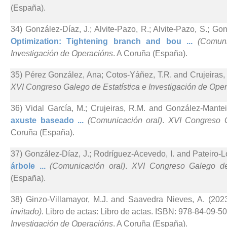
(España).
34) González-Díaz, J.; Alvite-Pazo, R.; Alvite-Pazo, S.; G
Optimization: Tightening branch and bou ...
(Comuni
Investigación de Operacións
. A Coruña (España).
35) Pérez González, Ana; Cotos-Yáñez, T.R. and Crujeiras,
XVI Congreso Galego de Estatística e Investigación de Ope
36) Vidal García, M.; Crujeiras, R.M. and González-Mantei
axuste baseado ...
(Comunicación oral)
.
XVI Congreso G
Coruña (España).
37) González-Díaz, J.; Rodríguez-Acevedo, I. and Pateiro-L
árbole ...
(Comunicación oral)
.
XVI Congreso Galego de 
(España).
38) Ginzo-Villamayor, M.J. and Saavedra Nieves, A. (2023
invitado)
. Libro de actas: Libro de actas. ISBN: 978-84-09-50
Investigación de Operacións
. A Coruña (España).