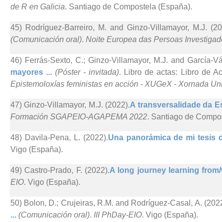
de R en Galicia
. Santiago de Compostela (España).
45) Rodríguez-Barreiro, M. and Ginzo-Villamayor, M.J. (20
(Comunicación oral)
.
Noite Europea das Persoas Investigad
46) Ferrás-Sexto, C.; Ginzo-Villamayor, M.J. and García-Vá
mayores ...
(Póster - invitada)
. Libro de actas: Libro de A
Epistemoloxías feministas en acción - XUGeX - Xornada Uni
47) Ginzo-Villamayor, M.J. (2022).
A transversalidade da Est
Formación SGAPEIO-AGAPEMA 2022
. Santiago de Compo
48) Davila-Pena, L. (2022).
Una panorámica de mi tesis d
Vigo (España).
49) Castro-Prado, F. (2022).
A long journey learning from/w
EIO
. Vigo (España).
50) Bolon, D.; Crujeiras, R.M. and Rodríguez-Casal, A. (2022
...
(Comunicación oral)
.
III PhDay-EIO
. Vigo (España).