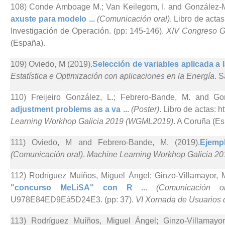
108) Conde Amboage M.; Van Keilegom, I. and González-M
axuste para modelo ...
(Comunicación oral)
. Libro de acta
Investigación de Operación. (pp: 145-146).
XIV Congreso Ga
(España).
109) Oviedo, M (2019).
Selección de variables aplicada a l
Estatística e Optimización con aplicaciones en la Energía
. 
110) Freijeiro González, L.; Febrero-Bande, M. and Go
adjustment problems as a va ...
(Poster)
. Libro de actas: 
Learning Workhop Galicia 2019 (WGML2019)
. A Coruña (Es
111) Oviedo, M and Febrero-Bande, M. (2019).
Ejemp
(Comunicación oral)
.
Machine Learning Workhop Galicia 
112) Rodríguez Muíños, Miguel Ángel; Ginzo-Villamayor, 
"concurso MeLiSA" con R ...
(Comunicación or
U978E84ED9Eá5D24E3. (pp: 37).
VI Xornada de Usuarios 
113) Rodríguez Muíños, Miguel Ángel; Ginzo-Villamayo