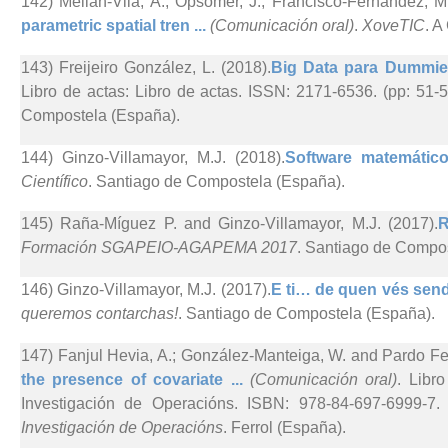
142) Meilán-Vila, A.; Opsomer, J.; Francisco-Fernández, M
parametric spatial tren ...
(Comunicación oral)
.
XoveTIC
. A
143) Freijeiro González, L. (2018).
Big Data para Dummies
Libro de actas: Libro de actas. ISSN: 2171-6536. (pp: 51-
Compostela (España).
144) Ginzo-Villamayor, M.J. (2018).
Software matemático 
Científico
. Santiago de Compostela (España).
145) Raña-Míguez P. and Ginzo-Villamayor, M.J. (2017).
R
Formación SGAPEIO-AGAPEMA 2017
. Santiago de Compo
146) Ginzo-Villamayor, M.J. (2017).
E ti… de quen vés send
queremos contarchas!
. Santiago de Compostela (España).
147) Fanjul Hevia, A.; González-Manteiga, W. and Pardo Fe
the presence of covariate ...
(Comunicación oral)
. Libr
Investigación de Operacións. ISBN: 978-84-697-6999-7.
Investigación de Operacións
. Ferrol (España).