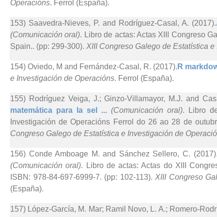
Operacións
. Ferrol (España).
153) Saavedra-Nieves, P. and Rodríguez-Casal, A. (2017).
(Comunicación oral)
. Libro de actas: Actas XIII Congreso Ga
Spain.. (pp: 299-300).
XIII Congreso Galego de Estatística e
154) Oviedo, M and Fernández-Casal, R. (2017).
R markdow
e Investigación de Operacións
. Ferrol (España).
155) Rodríguez Veiga, J.; Ginzo-Villamayor, M.J. and Cas
matemática para la sel ...
(Comunicación oral)
. Libro d
Investigación de Operacións Ferrol do 26 ao 28 de outub
Congreso Galego de Estatística e Investigación de Operaci
156) Conde Amboage M. and Sánchez Sellero, C. (2017)
(Comunicación oral)
. Libro de actas: Actas do XIII Congr
ISBN: 978-84-697-6999-7. (pp: 102-113).
XIII Congreso Gal
(España).
157) López-García, M. Mar; Ramil Novo, L. A.; Romero-Rodr