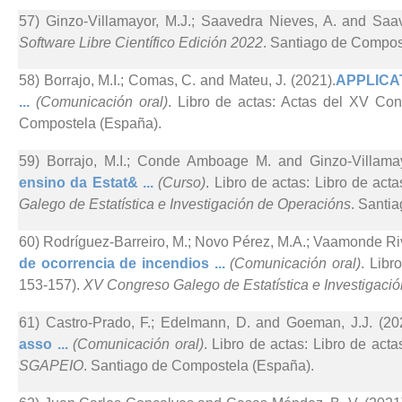
57) Ginzo-Villamayor, M.J.; Saavedra Nieves, A. and Saav
Software Libre Científico Edición 2022
. Santiago de Compos
58) Borrajo, M.I.; Comas, C. and Mateu, J. (2021).
APPLICA
...
(Comunicación oral)
. Libro de actas: Actas del XV C
Compostela (España).
59) Borrajo, M.I.; Conde Amboage M. and Ginzo-Villamay
ensino da Estat& ...
(Curso)
. Libro de actas: Libro de ac
Galego de Estatística e Investigación de Operacións
. Santi
60) Rodríguez-Barreiro, M.; Novo Pérez, M.A.; Vaamonde Riv
de ocorrencia de incendios ...
(Comunicación oral)
. Libr
153-157).
XV Congreso Galego de Estatística e Investigaci
61) Castro-Prado, F.; Edelmann, D. and Goeman, J.J. (20
asso ...
(Comunicación oral)
. Libro de actas: Libro de act
SGAPEIO
. Santiago de Compostela (España).