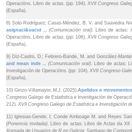
Operacións. Libro de actas. (pp: 194).
XVII Congreso Galego
(España).
8) Soto-Rodríguez; Casas-Méndez, B. V. and Saavedra Nie
asignaci&oacut ...
(Comunicación oral)
. Libro de actas:
Operacións. Libro de actas. (pp: 106).
XVII Congreso Galego
(España).
9) Diz-Castro, D.; Febrero-Bande, M. and González-Mantei
and mean inde ...
(Comunicación oral)
. Libro de actas: 
Investigación de Operacións. (pp: 104).
XVII Congreso Galeg
(España).
10) Ginzo-Villamayor, M.J. (2025).
Apelidos e movementos 
Congreso Galego de Estatística e Investigación de Operación
212).
XVII Congreso Galego de Estatística e Investigación 
11) Iglesias-Gende, I; Conde Amboage M. and Reyes Sant
(Ponencia invitada)
. Libro de actas: Libro de Actas da XI
Xornada de Usuarios de R en Galicia
. Santiago de Compost