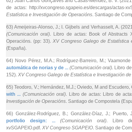
62) Juan Carlos Gonçalves and Casas-Méndez, B. V. (2021
de actas: http://xvcongreso.sgapeio.es/descargas/actas-
Estatística e Investigación de Operacións
. Santiago de Com
63) Ameijeiras-Alonso, J.; I. Gijbels and Verhasselt, A. (2021
(Comunicación oral)
. Libro de actas: Book of Abstracts
Operacións. (pp: 33).
XV Congreso Galego de Estatística 
(España).
64) Novo Pérez, M.A.; Rodríguez-Barreiro, M.; Vaamonde 
automática de norias y de ...
(Comunicación oral)
. Libro d
152).
XV Congreso Galego de Estatística e Investigación d
65) Teodoro, V.; Hernández, M.J.; Oviedo, M and Escudero, 
with ...
(Comunicación oral)
. Libro de actas: Libro de act
Investigación de Operacións
. Santiago de Compostela (Esp
66) González-Rodríguez, B.; González-Díaz, J.; Puerto, 
portfolio design: ...
(Comunicación oral)
. Libro de 
xvSGAPEIO.pdf.
XV Congreso SGAPEIO
. Santiago de Com