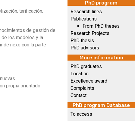
PhD program
zación, tarificación,
Research lines
Publications
From PhD theses
onocimientos de gestión de
Research Projects
 de los modelos y la
PhD thesis
r de nexo con la parte
PhD advisors
More information
PhD graduates
Location
 nuevas
Excellence award
ión propia orientado
Complaints
Contact
PhD program Database
To access