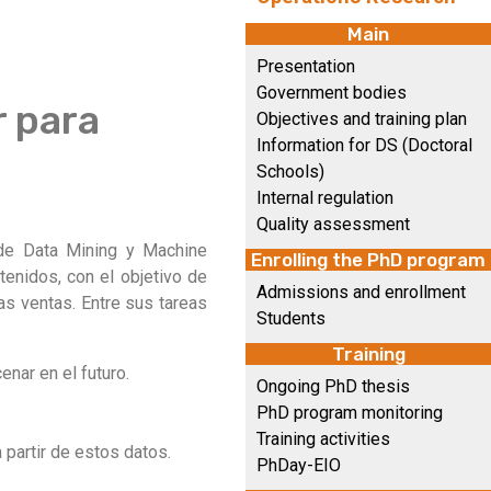
Main
Presentation
Government bodies
r para
Objectives and training plan
Information for DS (Doctoral
Schools)
Internal regulation
Quality assessment
 de Data Mining y Machine
Enrolling the PhD program
tenidos, con el objetivo de
Admissions and enrollment
las ventas. Entre sus tareas
Students
Training
nar en el futuro.
Ongoing PhD thesis
PhD program monitoring
Training activities
 partir de estos datos.
PhDay-EIO