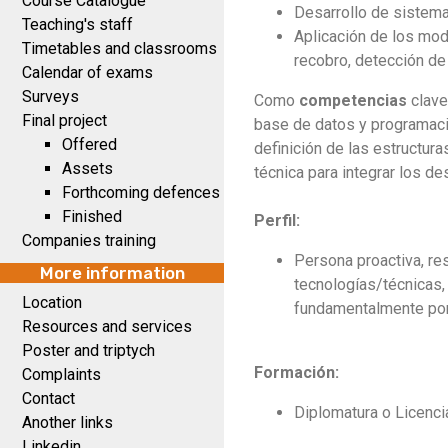
Course Catalogue
Desarrollo de sistema 
Teaching's staff
Aplicación de los mode
Timetables and classrooms
recobro, detección de
Calendar of exams
Surveys
Como
competencias
clave
Final project
base de datos y programaci
Offered
definición de las estructur
Assets
técnica para integrar los de
Forthcoming defences
Finished
Perfil:
Companies training
Persona proactiva, re
More information
tecnologías/técnicas, 
Location
fundamentalmente por
Resources and services
Poster and triptych
Formación:
Complaints
Contact
Diplomatura o Licencia
Another links
Linkedin