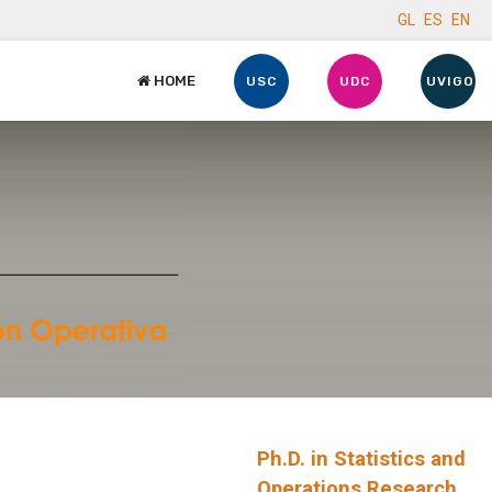
GL
ES
EN
HOME
USC
UDC
UVIGO
Ph.D. in Statistics and
Operations Research