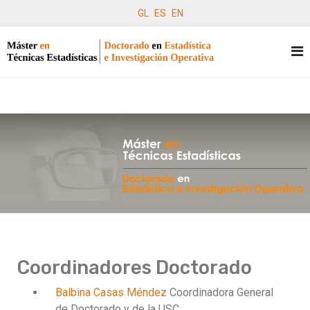
GL
ES
EN
Coordinadores Doctorado
Balbina Casas Méndez
Coordinadora General
de Doctorado y de la USC