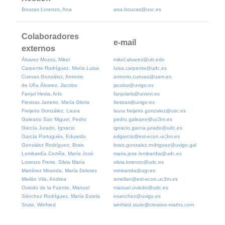
Bouzas Lorenzo, Ana
ana.bouzas@usc.es
Colaboradores
e-mail
externos
Álvarez Mozos, Mikel
mikel.alvarez@ub.edu
Carpente Rodríguez, María Luisa
luisa.carpente@udc.es
Cuevas González, Antonio
antonio.cuevas@uam.es
de Uña Álvarez, Jacobo
jacobo@uvigo.es
Fanjul Hevia, Arís
fanjularis@uniovi.es
Fiestras Janeiro, María Gloria
fiestras@uvigo.es
Freijeiro González, Laura
laura.freijeiro.gonzalez@usc.es
Galeano San Miguel, Pedro
pedro.galeano@uc3m.es
García Jurado, Ignacio
ignacio.garcia.jurado@udc.es
García Portugués, Eduardo
edgarcia@est-econ.uc3m.es
González Rodríguez, Brais
brais.gonzalez.rodriguez@uvigo.gal
Lombardía Cortiña, María José
maria.jose.lombardia@udc.es
Lorenzo Freire, Silvia María
silvia.lorenzo@udc.es
Martínez Miranda, María Dolores
mmiranda@ugr.es
Meilán Vila, Andrea
ameilan@est-econ.uc3m.es
Oviedo de la Fuente, Manuel
manuel.oviedo@udc.es
Sánchez Rodríguez, María Estela
esanchez@uvigo.es
Stute, Winfried
winfried.stute@creative-maths.com