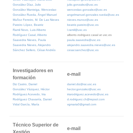
González Díaz, Julio
julio.gonzalez@usc.es
González Manteiga, Wenceslao
wenceslao.gonzalez@usc.es
González Rueda, Ángel Manuel
angelmanuel.gonzalez.rueda@usc.es
Muñoz Ferreiro, M. De Las Nieves
nieves.munoz@usc.es
Pateiro López, Beatriz
beatriz.pateiro@usc.es
Ramil Novo, Luis Alberto
l.ramil@usc.es
Rodríguez Casal, Alberto
alberto.rodriguez.casal at usc.es
Saavedra Nieves, Paula
paula.saavedra@usc.es
Saavedra Nieves, Alejandro
alejandro.saavedra.nieves@usc.es
Sánchez Sellero, César Andrés
cesar.sanchez@usc.es
Investigadores en
e-mail
formación
Diz Castro, Daniel
daniel.diz@rai.usc.es
González Vázquez, Héctor
hector.gonzalez@usc.es
Rodríguez Acevedo, Iria
iriarodriguez.acevedo@usc.es
Rodríguez Chavarría, Daniel
d.rodriguez.ch@repsol.com
Vidal García, María
vgmaria0@gmail.com
Técnico Superior de
e-mail
Xestión