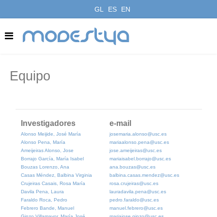
GL
ES
EN
modestya
Equipo
Investigadores
e-mail
Alonso Meijide, José María
josemaria.alonso@usc.es
Alonso Pena, María
mariaalonso.pena@usc.es
Ameijeiras Alonso, Jose
jose.ameijeiras@usc.es
Borrajo García, María Isabel
mariaisabel.borrajo@usc.es
Bouzas Lorenzo, Ana
ana.bouzas@usc.es
Casas Méndez, Balbina Virginia
balbina.casas.mendez@usc.es
Crujeiras Casais, Rosa María
rosa.crujeiras@usc.es
Davila Pena, Laura
lauradavila.pena@usc.es
Faraldo Roca, Pedro
pedro.faraldo@usc.es
Febrero Bande, Manuel
manuel.febrero@usc.es
Ginzo Villamayor, María José
mariajose.ginzo@usc.es