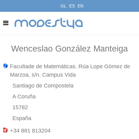
GL
ES
EN
modestya
Wenceslao González Manteiga
Facultade de Matemáticas. Rúa Lope Gómez de
Marzoa, s/n. Campus Vida
Santiago de Compostela
A Coruña
15782
España
+34 881 813204