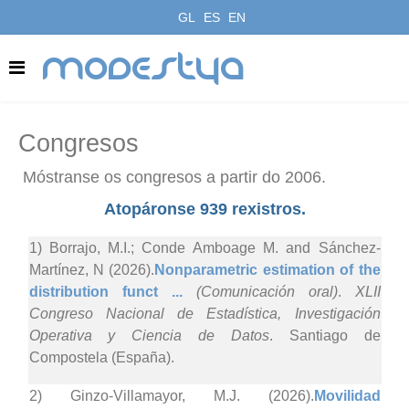
GL
ES
EN
modestya
Congresos
Móstranse os congresos a partir do 2006.
Atopáronse 939 rexistros.
1) Borrajo, M.I.; Conde Amboage M. and Sánchez-
Martínez, N (2026).
Nonparametric estimation of the
distribution funct ...
(Comunicación oral)
.
XLII
Congreso Nacional de Estadística, Investigación
Operativa y Ciencia de Datos
. Santiago de
Compostela (España).
2) Ginzo-Villamayor, M.J. (2026).
Movilidad