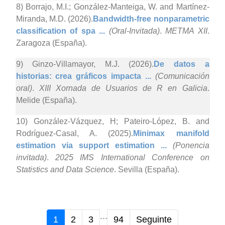
8) Borrajo, M.I.; González-Manteiga, W. and Martínez-
Miranda, M.D. (2026).
Bandwidth-free nonparametric
classification of spa ...
(Oral-Invitada)
.
METMA XII
.
Zaragoza (España).
9) Ginzo-Villamayor, M.J. (2026).
De datos a
historias: crea gráficos impacta ...
(Comunicación
oral)
.
XIII Xornada de Usuarios de R en Galicia
.
Melide (España).
10) González-Vázquez, H; Pateiro-López, B. and
Rodríguez-Casal, A. (2025).
Minimax manifold
estimation via support estimation ...
(Ponencia
invitada)
.
2025 IMS International Conference on
Statistics and Data Science
. Sevilla (España).
...
1
2
3
94
Seguinte