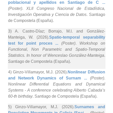
poblacional y apellidos en Santiago de C ...
(Poster)
.
XLII Congreso Nacional de Estadística,
Investigación Operativa y Ciencia de Datos
. Santiago
de Compostela (España).
3) A. Castro-Díaz; Borrajo, M.I. and González-
Manteiga, W. (2026).
Spatio-temporal separability
test for point proces ...
(Poster)
.
Workshop on
Functional, Non Parametric and Spatio-Temporal
Statistics. In honor of Wenceslao González-Manteiga
.
Santiago de Compostela (España).
4) Ginzo-Villamayor, M.J. (2026).
Nonlinear Diffusion
and Network Dynamics of Surnam ...
(Poster)
.
Nonlinear Differential Equations and Dynamical
Systems - A conference celebrating Alberto Cabada’s
60-th birthday
. Santiago de Compostela (España).
5) Ginzo-Villamayor, M.J. (2026).
Surnames and
Population Movements in Galicia (Spai ...
(Poster)
.