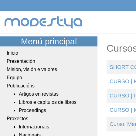
modestya
Menú principal
Curso
Inicio
Presentación
SHORT COU
Misión, visión e valores
Equipo
CURSO | Mu
Publicacións
Artigos en revistas
CURSO | In
Libros e capítulos de libros
CURSO | M
Proceedings
Proxectos
Curso: Mer
Internacionais
Nacionais