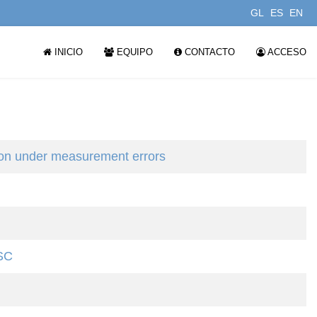
GL
ES
EN
INICIO
EQUIPO
CONTACTO
ACCESO
on under measurement errors
SC