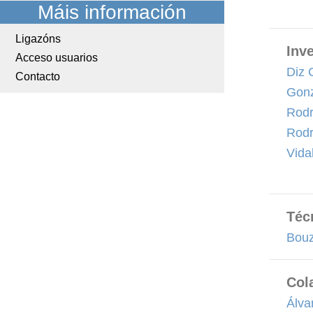
Máis información
Ligazóns
Inv
Acceso usuarios
Diz 
Contacto
Gonz
Rodr
Rodr
Vida
Téc
Bouz
Col
Álva