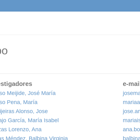
po
estigadores
e-mai
so Meijide, José María
josema
so Pena, María
maria
jeiras Alonso, Jose
jose.a
ajo García, María Isabel
mariai
as Lorenzo, Ana
ana.b
s Méndez, Balbina Virginia
balbi