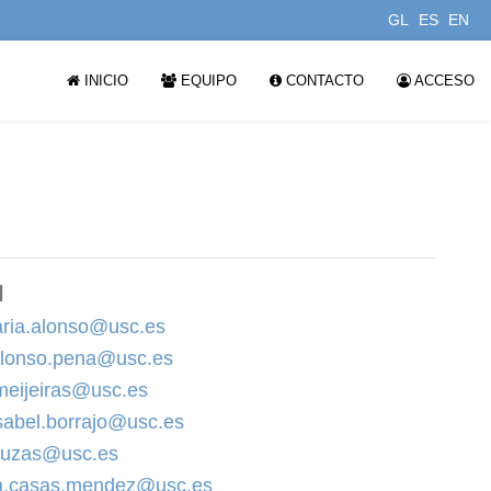
GL
ES
EN
INICIO
EQUIPO
CONTACTO
ACCESO
l
ria.alonso@usc.es
alonso.pena@usc.es
meijeiras@usc.es
sabel.borrajo@usc.es
ouzas@usc.es
na.casas.mendez@usc.es