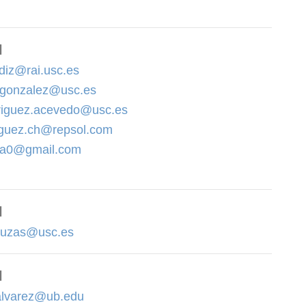
l
.diz@rai.usc.es
.gonzalez@usc.es
driguez.acevedo@usc.es
iguez.ch@repsol.com
ia0@gmail.com
l
ouzas@usc.es
l
alvarez@ub.edu