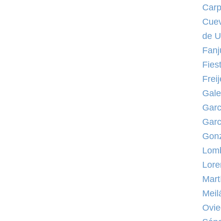
Carp
Cuev
de U
Fanj
Fies
Frei
Gale
Garc
Garc
Gonz
Lomb
Lore
Mart
Meil
Ovie