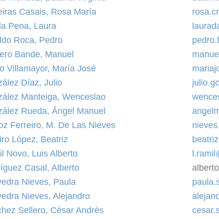
eiras Casais, Rosa María
rosa.c
la Pena, Laura
laurad
ldo Roca, Pedro
pedro.
ero Bande, Manuel
manuel
o Villamayor, María José
mariaj
ález Díaz, Julio
julio.
ález Manteiga, Wenceslao
wence
ález Rueda, Ángel Manuel
angelm
z Ferreiro, M. De Las Nieves
nieve
iro López, Beatriz
beatri
l Novo, Luis Alberto
l.rami
íguez Casal, Alberto
alberto
edra Nieves, Paula
paula
edra Nieves, Alejandro
alejan
hez Sellero, César Andrés
cesar