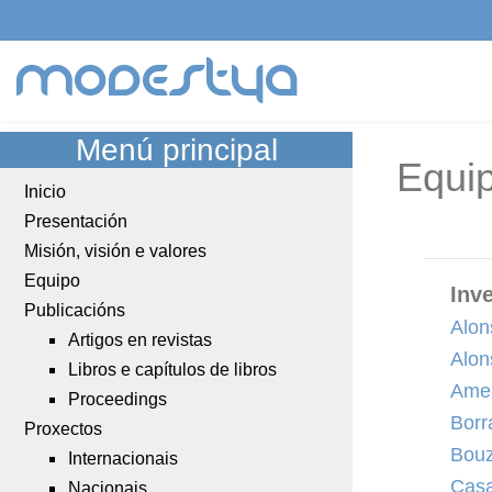
modestya
Menú principal
Equi
Inicio
Presentación
Misión, visión e valores
Equipo
Inv
Publicacións
Alon
Artigos en revistas
Alon
Libros e capítulos de libros
Amei
Proceedings
Borr
Proxectos
Bouz
Internacionais
Casa
Nacionais