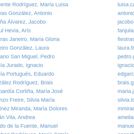
ente Rodríguez, María Luisa
luisa.
as González, Antonio
anton
ña Álvarez, Jacobo
jacob
ul Hevia, Arís
fanjul
tras Janeiro, María Gloria
fiestr
jeiro González, Laura
laura.
ano San Miguel, Pedro
pedro
ía Jurado, Ignacio
ignaci
ía Portugués, Eduardo
edgarc
ález Rodríguez, Brais
brais.
ardía Cortiña, María José
maria.
nzo Freire, Silvia María
silvia
ínez Miranda, María Dolores
mmira
án Vila, Andrea
ameil
do de la Fuente, Manuel
manue