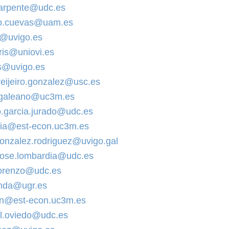
carpente@udc.es
io.cuevas@uam.es
o@uvigo.es
aris@uniovi.es
as@uvigo.es
freijeiro.gonzalez@usc.es
.galeano@uc3m.es
o.garcia.jurado@udc.es
ia@est-econ.uc3m.es
gonzalez.rodriguez@uvigo.gal
jose.lombardia@udc.es
.lorenzo@udc.es
nda@ugr.es
an@est-econ.uc3m.es
l.oviedo@udc.es