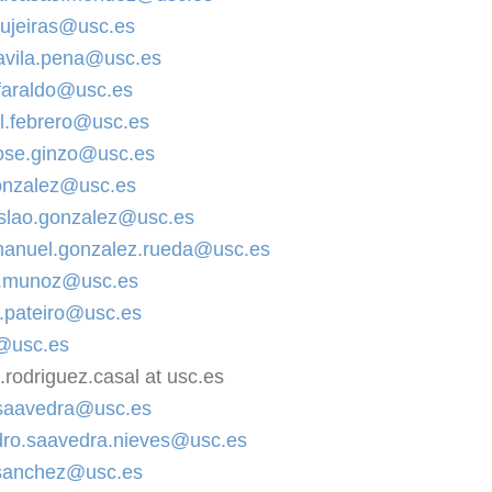
rujeiras@usc.es
avila.pena@usc.es
faraldo@usc.es
.febrero@usc.es
ose.ginzo@usc.es
gonzalez@usc.es
slao.gonzalez@usc.es
anuel.gonzalez.rueda@usc.es
s.munoz@usc.es
z.pateiro@usc.es
l@usc.es
.rodriguez.casal at usc.es
.saavedra@usc.es
dro.saavedra.nieves@usc.es
.sanchez@usc.es