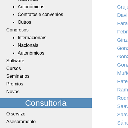
Cruj
Autonómicos
Contratos e convenios
Davi
Outros
Fara
Congresos
Febr
Internacionais
Ginz
Nacionais
Gonz
Autonómicos
Gonz
Software
Gonz
Cursos
Muño
Seminarios
Pate
Premios
Rami
Novas
Rodr
Consultoría
Saav
O servizo
Saav
Asesoramento
Sánc