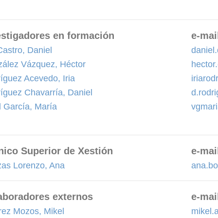
estigadores en formación
e-mai
Castro, Daniel
daniel
ález Vázquez, Héctor
hector
íguez Acevedo, Iria
iriaro
íguez Chavarría, Daniel
d.rodr
l García, María
vgmar
nico Superior de Xestión
e-mai
as Lorenzo, Ana
ana.b
aboradores externos
e-mai
rez Mozos, Mikel
mikel.