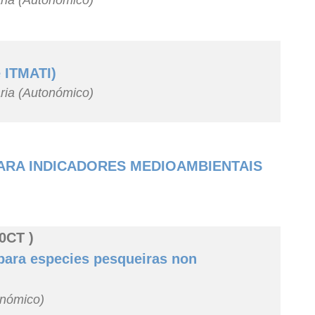
aria (Autonómico)
 ITMATI)
aria (Autonómico)
ARA INDICADORES MEDIOAMBIENTAIS
0CT )
para especies pesqueiras non
onómico)