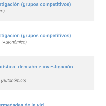
stigación (grupos competitivos)
co)
stigación (grupos competitivos)
a (Autonómico)
tística, decisión e investigación
a (Autonómico)
ermedades de la vid