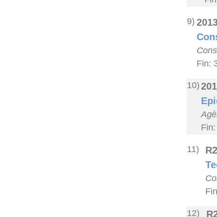
9)
201
Cons
Conse
Fin: 
10)
201
Epi
Agèn
Fin:
11)
R2
Te
Co
Fi
12)
R2