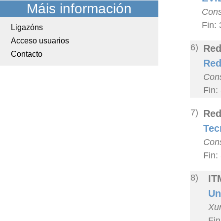
Máis información
Cons
Fin:
Ligazóns
Acceso usuarios
6)
Red
Contacto
Red
Cons
Fin:
7)
Red
Tec
Cons
Fin:
8)
IT
Un
Xun
Fin