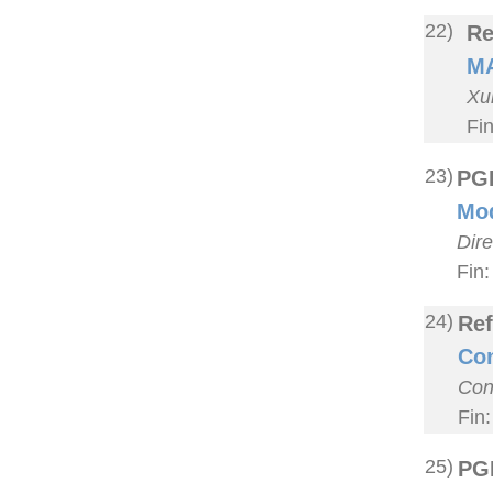
22)
Re
MA
Xu
Fi
23)
PG
Mod
Dir
Fin:
24)
Ref
Con
Con
Fin
25)
PG