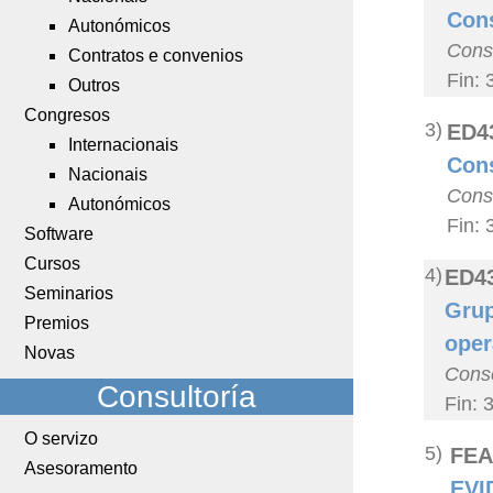
Cons
Autonómicos
Conse
Contratos e convenios
Fin: 
Outros
Congresos
3)
ED4
Internacionais
Cons
Nacionais
Conse
Autonómicos
Fin: 
Software
Cursos
4)
ED4
Seminarios
Grup
Premios
oper
Novas
Conse
Consultoría
Fin: 
O servizo
5)
FEA
Asesoramento
EVI