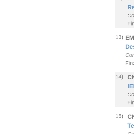
Re
Co
Fi
13)
EM
De
Con
Fin
14)
CN
IE
Co
Fi
15)
CN
Te