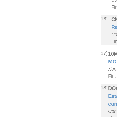
Co
Fi
16)
CN
Re
Co
Fi
17)
10
MO
Xunt
Fin:
18)
DOG
Est
con
Cons