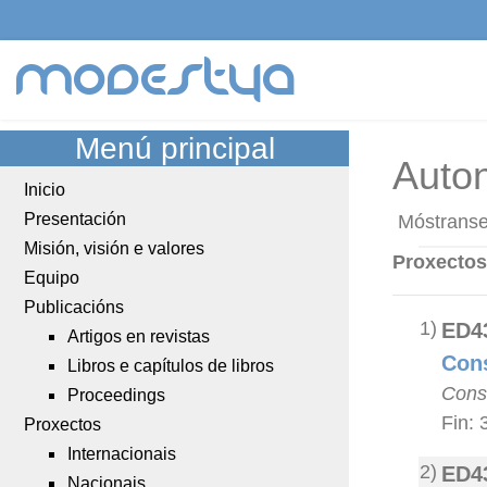
modestya
Menú principal
Auto
Inicio
Presentación
Móstranse 
Misión, visión e valores
Proxectos
Equipo
Publicacións
1)
ED4
Artigos en revistas
Cons
Libros e capítulos de libros
Conse
Proceedings
Fin: 
Proxectos
Internacionais
2)
ED4
Nacionais