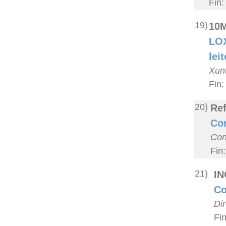
Fin:
19)
10
LOX
lei
Xunt
Fin:
20)
Ref
Con
Con
Fin
21)
IN
Co
Di
Fi