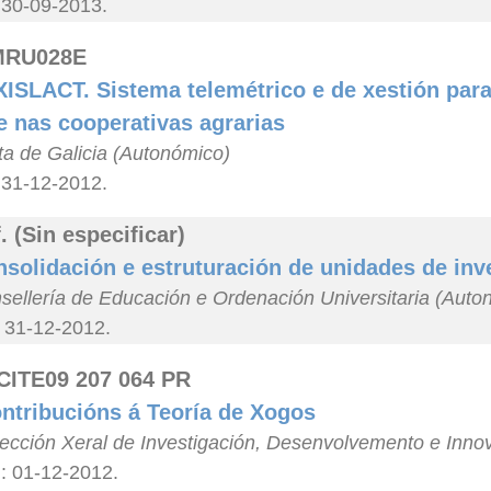
 30-09-2013.
MRU028E
ISLACT. Sistema telemétrico e de xestión para 
te nas cooperativas agrarias
a de Galicia (Autonómico)
 31-12-2012.
. (Sin especificar)
solidación e estruturación de unidades de inv
sellería de Educación e Ordenación Universitaria (Auto
: 31-12-2012.
CITE09 207 064 PR
ntribucións á Teoría de Xogos
rección Xeral de Investigación, Desenvolvemento e Inno
n: 01-12-2012.