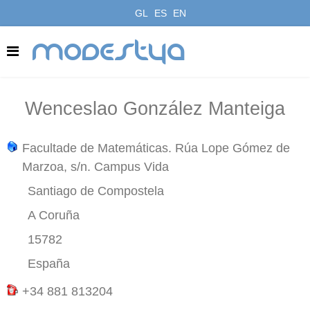
GL
ES
EN
modestya
Wenceslao González Manteiga
Facultade de Matemáticas. Rúa Lope Gómez de
Marzoa, s/n. Campus Vida
Santiago de Compostela
A Coruña
15782
España
+34 881 813204