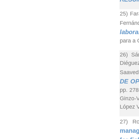
25) Far
Fernánd
labora
para a 
26) Sán
Diéguez
Saavedr
DE OP
pp. 278
Ginzo-V
López V
27) Ro
manage