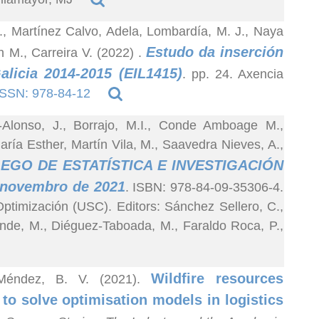
., Martínez Calvo, Adela, Lombardía, M. J., Naya
Estudo da inserción
n M., Carreira V. (2022)
.
alicia 2014-2015 (EIL1415)
. pp. 24. Axencia
ISSN: 978-84-12
s-Alonso, J., Borrajo, M.I., Conde Amboage M.,
ía Esther, Martín Vila, M., Saavedra Nieves, A.,
GO DE ESTATÍSTICA E INVESTIGACIÓN
 novembro de 2021
. ISBN: 978-84-09-35306-4.
ptimización (USC). Editors: Sánchez Sellero, C.,
Conde, M., Diéguez-Taboada, M., Faraldo Roca, P.,
Wildfire resources
s-Méndez, B. V. (2021).
to solve optimisation models in logistics