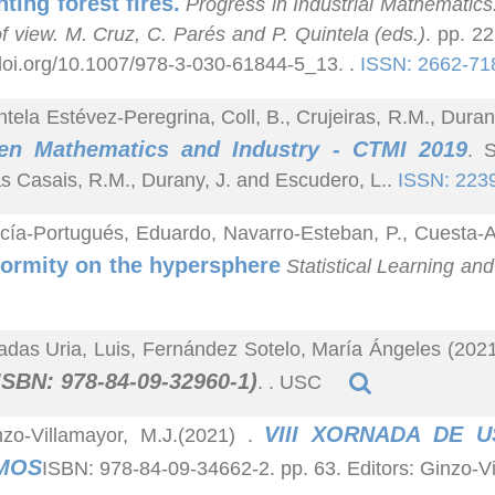
hting forest fires.
Progress in Industrial Mathematics
of view. M. Cruz, C. Parés and P. Quintela (eds.)
. pp. 2
/doi.org/10.1007/978-3-030-61844-5_13. .
ISSN: 2662-71
ntela Estévez-Peregrina, Coll, B., Crujeiras, R.M., Duran
en Mathematics and Industry - CTMI 2019
. S
as Casais, R.M., Durany, J. and Escudero, L..
ISSN: 223
cía-Portugués, Eduardo, Navarro-Esteban, P., Cuesta-A
formity on the hypersphere
Statistical Learning an
adas Uria, Luis, Fernández Sotelo, María Ángeles (202
ISBN: 978-84-09-32960-1)
. . USC
VIII XORNADA DE 
nzo-Villamayor, M.J.(2021)
.
MOS
ISBN: 978-84-09-34662-2. pp. 63. Editors: Ginzo-V