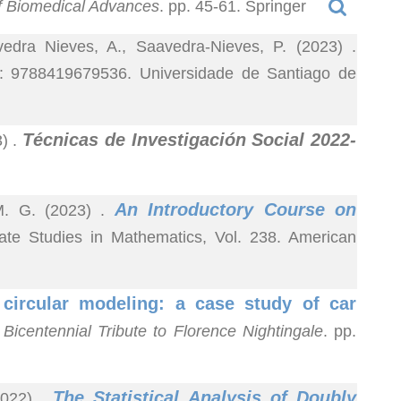
 of Biomedical Advances
. pp. 45-61. Springer
avedra Nieves, A., Saavedra-Nieves, P. (2023)
.
: 9788419679536. Universidade de Santiago de
Técnicas de Investigación Social 2022-
3)
.
An Introductory Course on
, M. G. (2023)
.
ate Studies in Mathematics, Vol. 238. American
 circular modeling: a case study of car
A Bicentennial Tribute to Florence Nightingale
. pp.
The Statistical Analysis of Doubly
(2022)
.