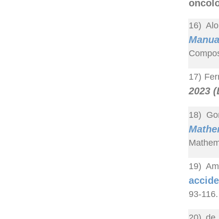
oncolo
16) Alo
Manual
Compos
17) Fer
2023 (
18) Gon
Mathe
Mathema
19) Ame
accide
93-116.
20) de 