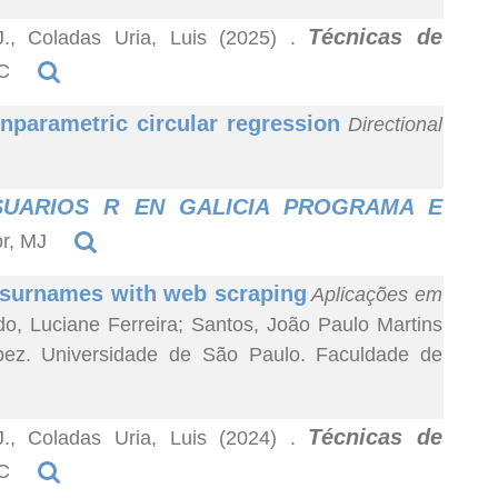
Técnicas de
J., Coladas Uria, Luis (2025)
.
SC
nparametric circular regression
Directional
SUARIOS R EN GALICIA PROGRAMA E
or, MJ
an surnames with web scraping
Aplicações em
do, Luciane Ferreira; Santos, João Paulo Martins
ópez. Universidade de São Paulo. Faculdade de
Técnicas de
J., Coladas Uria, Luis (2024)
.
SC