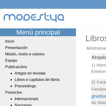
modestya
Menú principal
Libro
Inicio
Presentación
Móstranse 
Misión, visión e valores
Atopár
Equipo
1) Alon
Publicacións
Environ
Artigos en revistas
Libros e capítulos de libros
2) Fara
Proceedings
Fernánd
Proxectos
gradua
Internacionais
do Sist
Nacionais