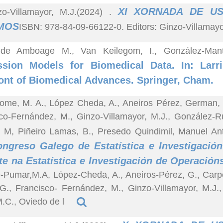
XI XORNADA DE U
zo-Villamayor, M.J.(2024)
.
MOS
ISBN: 978-84-09-66122-0. Editors: Ginzo-Villamay
de Amboage M., Van Keilegom, I., González-Man
ssion Models for Biomedical Data. In: Larri
ont of Biomedical Advances. Springer, Cham.
ome, M. A., López Cheda, A., Aneiros Pérez, German, C
co-Fernández, M., Ginzo-Villamayor, M.J., González-R
 M, Piñeiro Lamas, B., Presedo Quindimil, Manuel Ant
ngreso Galego de Estatística e Investigació
e na Estatística e Investigación de Operación
Pumar,M.A, López-Cheda, A., Aneiros-Pérez, G., Carpe
G., Francisco- Fernández, M., Ginzo-Villamayor, M.J.
.C., Oviedo de l