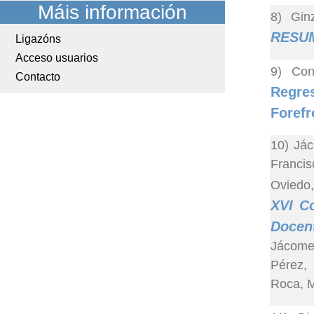
Máis información
8) Gin
RESU
Ligazóns
Acceso usuarios
9) Con
Contacto
Regre
Forefr
10) Jác
Francis
Oviedo,
XVI Co
Docent
Jácome-
Pérez, 
Roca, M