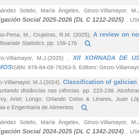
nández Sotelo, María Ángeles, Ginzo-Villamayor, M.
igación Social 2025-2026 (DL C 1212-2025)
. . U
A review on no
so-Pena, M., Crujeiras, R.M. (2025).
ivariate Statistics
. pp. 159-176
XII XORNADA DE U
zo-Villamayor, M.J.(2025)
.
MOS
ISBN: 978-84-09-78263-5. Editors: Ginzo-Villamay
Classification of galici
o-Villamayor, M.J.(2024).
urtando distâncias nas ciências
. pp. 223-238. Alcofora
evy, Ariel; Longo, Orlando Celso & Linares, Juan L
ia e Engenharia de Alimentos
nández Sotelo, María Ángeles, Ginzo-Villamayor, M.
igación Social 2024-2025 (DL C 1342-2024)
. . U