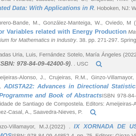
ted Data: With Applications in R
. Hoboken, NJ: W
brero-Bande, M., González-Manteiga, W., Oviedo, M 
or Variables related with Energy Production
Mat
ium for Mathematics in Industry
. 38. pp. 271-297. Spring
adas Uria, Luis, Fernández Sotelo, María Ángeles (202
ISBN: 978-84-09-42400-9)
. . USC
ijeiras-Alonso, J., Crujeiras, R.M., Ginzo-Villamayor
ADISTA22: Advances in Directional Statisti
.
 Programme and Book of Abstracts
ISBN 978-84-
idade de Santiago de Compostela. Editors: Ameijeiras-Al
ez-Casal, A., Saavedra-Nieves, P.
IX XORNADA DE U
nzo-Villamayor, M.J.(2022)
.
MOS
ISBN: 978-84-09-44852-4. pp. 75. Editors: Ginzo-V