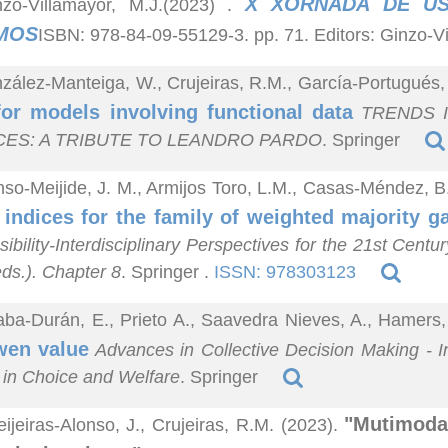
X XORNADA DE US
nzo-Villamayor, M.J.(2023)
.
MOS
ISBN: 978-84-09-55129-3. pp. 71. Editors: Ginzo-V
zález-Manteiga, W., Crujeiras, R.M., García-Portugués
for models involving functional data
TRENDS I
CES: A TRIBUTE TO LEANDRO PARDO
. Springer
nso-Meijide, J. M., Armijos Toro, L.M., Casas-Méndez, B
indices for the family of weighted majority g
ibility-Interdisciplinary Perspectives for the 21st Centu
ds.). Chapter 8
. Springer .
ISSN: 978303123
aba-Durán, E., Prieto A., Saavedra Nieves, A., Hamers
wen value
Advances in Collective Decision Making - Int
 in Choice and Welfare
. Springer
"Mutimodal
ijeiras-Alonso, J., Crujeiras, R.M. (2023).