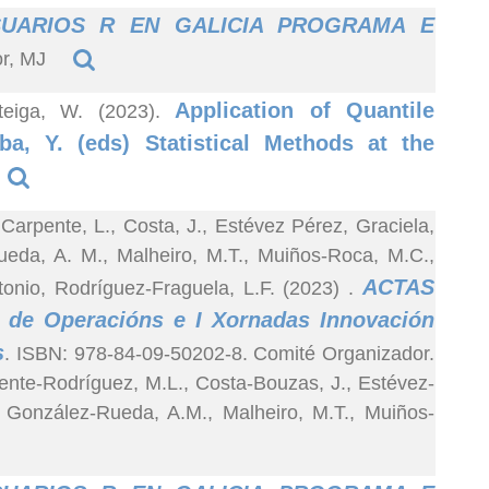
SUARIOS R EN GALICIA PROGRAMA E
or, MJ
Application of Quantile
teiga, W. (2023).
ba, Y. (eds) Statistical Methods at the
arpente, L., Costa, J., Estévez Pérez, Graciela,
ueda, A. M., Malheiro, M.T., Muiños-Roca, M.C.,
ACTAS
onio, Rodríguez-Fraguela, L.F. (2023)
.
n de Operacións e I Xornadas Innovación
s
. ISBN: 978-84-09-50202-8. Comité Organizador.
nte-Rodríguez, M.L., Costa-Bouzas, J., Estévez-
, González-Rueda, A.M., Malheiro, M.T., Muiños-