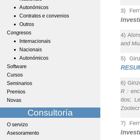
Autonómicos
3) Fer
Contratos e convenios
Invest
Outros
Congresos
4) Alon
Internacionais
and Mult
Nacionais
Autonómicos
5) Gin
Software
RESU
Cursos
6) Ginz
Seminarios
R : enc
Premios
dos; L
Novas
Zootecn
Consultoría
7) Fer
O servizo
Invest
Asesoramento