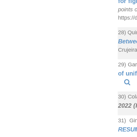
for fig
points 
https:/
28) Qui
Betwe
Crujeir
29) Gar
of uni
30) Col
2022 (
31) Gi
RESU