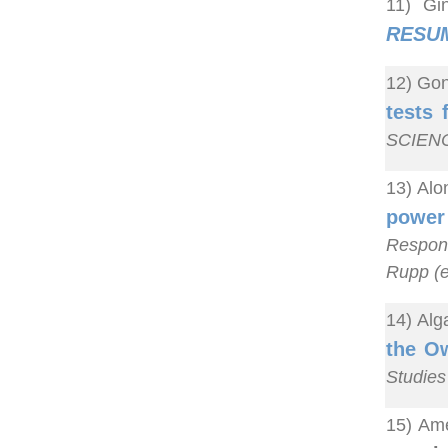
11) Gi
RESU
12) Gon
tests 
SCIEN
13) Alo
power 
Respons
Rupp (e
14) Alg
the O
Studies
15) Ame