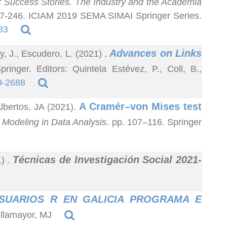
: Success Stories. The Industry and the Academia
27-246. ICIAM 2019 SEMA SIMAI Springer Series.
83
Advances on Links
y, J., Escudero, L. (2021)
.
pringer. Editors: Quintela Estévez, P., Coll, B.,
9-2688
A Cramér–von Mises test
lbertos, JA (2021).
d Modeling in Data Analysis
. pp. 107–116. Springer
Técnicas de Investigación Social 2021-
1)
.
USUARIOS R EN GALICIA PROGRAMA E
illamayor, MJ