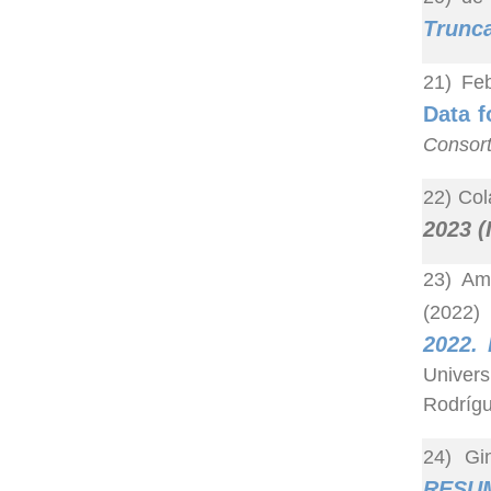
Trunca
21) Fe
Data f
Consort
22) Col
2023 (
23) Ame
(2022)
2022.
Univers
Rodrígu
24) Gi
RESU