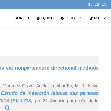
GL
ES
EN
INICIO
EQUIPO
CONTACTO
ACCESO
ns via nonparametric directional methods
, Martínez Calvo, Adela, Lombardía, M. J., Naya
Estudo da inserción laboral das persoas
.
2018 (EIL1718)
. pp. 23. Axencia para a Calidade