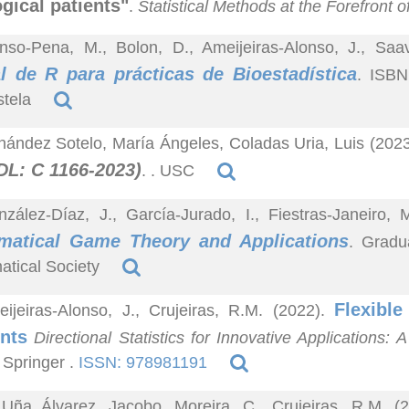
gical patients"
.
Statistical Methods at the Forefront
nso-Pena, M., Bolon, D., Ameijeiras-Alonso, J., Sa
 de R para prácticas de Bioestadística
. ISBN
tela
nández Sotelo, María Ángeles, Coladas Uria, Luis (202
DL: C 1166-2023)
. . USC
zález-Díaz, J., García-Jurado, I., Fiestras-Janeiro
matical Game Theory and Applications
. Gradu
tical Society
Flexible
ijeiras-Alonso, J., Crujeiras, R.M. (2022).
nts
Directional Statistics for Innovative Applications: 
 Springer .
ISSN: 978981191
Uña Álvarez, Jacobo, Moreira, C., Crujeiras, R.M. 