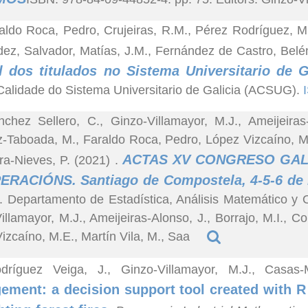
aldo Roca, Pedro, Crujeiras, R.M., Pérez Rodríguez, M
ez, Salvador, Matías, J.M., Fernández de Castro, Belé
l dos titulados no Sistema Universitario de G
Calidade do Sistema Universitario de Galicia (ACSUG).
chez Sellero, C., Ginzo-Villamayor, M.J., Ameijeira
-Taboada, M., Faraldo Roca, Pedro, López Vizcaíno, Mar
ACTAS XV CONGRESO GALE
a-Nieves, P. (2021)
.
ERACIÓNS. Santiago de Compostela, 4-5-6 de
. Departamento de Estadística, Análisis Matemático y O
illamayor, M.J., Ameijeiras-Alonso, J., Borrajo, M.I., 
izcaíno, M.E., Martín Vila, M., Saa
dríguez Veiga, J., Ginzo-Villamayor, M.J., Casa
ment: a decision support tool created with R 