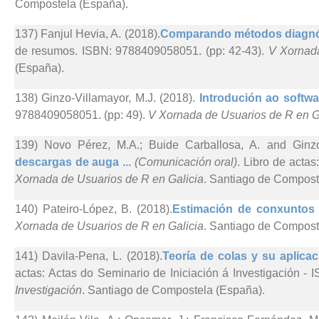
Compostela (España).
137) Fanjul Hevia, A. (2018).
Comparando métodos diagnós
de resumos. ISBN: 9788409058051. (pp: 42-43).
V Xornada
(España).
138) Ginzo-Villamayor, M.J. (2018).
Introdución ao softwar
9788409058051. (pp: 49).
V Xornada de Usuarios de R en G
139) Novo Pérez, M.A.; Buide Carballosa, A. and Ginzo-
descargas de auga ...
(Comunicación oral)
. Libro de acta
Xornada de Usuarios de R en Galicia
. Santiago de Compost
140) Pateiro-López, B. (2018).
Estimación de conxuntos 
Xornada de Usuarios de R en Galicia
. Santiago de Compost
141) Davila-Pena, L. (2018).
Teoría de colas y su aplica
actas: Actas do Seminario de Iniciación á Investigación - 
Investigación
. Santiago de Compostela (España).