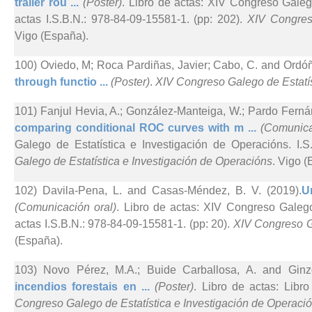
trailer rou ...
(Poster)
. Libro de actas: XIV Congreso Galeg
actas I.S.B.N.: 978-84-09-15581-1. (pp: 202).
XIV Congreso
Vigo (España).
100) Oviedo, M; Roca Pardiñas, Javier; Cabo, C. and Ordóñ
through functio ...
(Poster)
.
XIV Congreso Galego de Estatís
101) Fanjul Hevia, A.; González-Manteiga, W.; Pardo Ferná
comparing conditional ROC curves with m ...
(Comunica
Galego de Estatística e Investigación de Operacións. I.S
Galego de Estatística e Investigación de Operacións
. Vigo (
102) Davila-Pena, L. and Casas-Méndez, B. V. (2019).
U
(Comunicación oral)
. Libro de actas: XIV Congreso Galego
actas I.S.B.N.: 978-84-09-15581-1. (pp: 20).
XIV Congreso Ga
(España).
103) Novo Pérez, M.A.; Buide Carballosa, A. and Ginzo-
incendios forestais en ...
(Poster)
. Libro de actas: Libr
Congreso Galego de Estatística e Investigación de Operaci