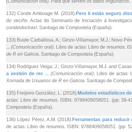
(Comunicación oral)
.
Para que serven os datos lingüísticos
.
132) Conde Amboage M. (2018).
Pero ti estás seguro diso
do veciño. Actas do Seminario de Iniciación á Investigaci
contándochas!
. Santiago de Compostela (España).
133) Buide Carballosa, A.; Ginzo-Villamayor, M.J.; Novo Pér
...
(Comunicación oral)
. Libro de actas: Libro de resumos. 
de R en Galicia
. Santiago de Compostela (España).
134) Rodríguez Veiga, J.; Ginzo-Villamayor, M.J. and Casas
a xestión de rec ...
(Comunicación oral)
. Libro de actas:
Xornada de Usuarios de R en Galicia
. Santiago de Compost
135) Freijeiro González, L. (2018).
Modelos estadísticos de c
actas: Libro de resumos. ISBN: 9788409058051. (pp: 38-4
Compostela (España).
136) López Pérez, A.M. (2018).
Ferramentas para reducir 
de actas: Libro de resumos. ISBN: 9788409058051. (pp: 5