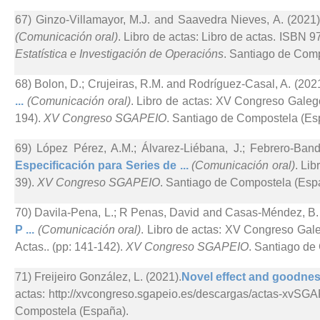
67) Ginzo-Villamayor, M.J. and Saavedra Nieves, A. (2021)
(Comunicación oral)
. Libro de actas: Libro de actas. ISBN 
Estatística e Investigación de Operacións
. Santiago de Com
68) Bolon, D.; Crujeiras, R.M. and Rodríguez-Casal, A. (2021
...
(Comunicación oral)
. Libro de actas: XV Congreso Galego
194).
XV Congreso SGAPEIO
. Santiago de Compostela (Es
69) López Pérez, A.M.; Álvarez-Liébana, J.; Febrero-Ban
Especificación para Series de ...
(Comunicación oral)
. Li
39).
XV Congreso SGAPEIO
. Santiago de Compostela (Esp
70) Davila-Pena, L.; R Penas, David and Casas-Méndez, B. 
P ...
(Comunicación oral)
. Libro de actas: XV Congreso Gale
Actas.. (pp: 141-142).
XV Congreso SGAPEIO
. Santiago de
71) Freijeiro González, L. (2021).
Novel effect and goodness-
actas: http://xvcongreso.sgapeio.es/descargas/actas-xvSGA
Compostela (España).