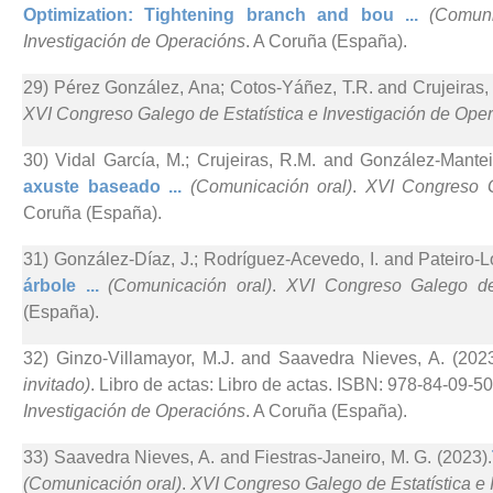
Optimization: Tightening branch and bou ...
(Comuni
Investigación de Operacións
. A Coruña (España).
29) Pérez González, Ana; Cotos-Yáñez, T.R. and Crujeiras,
XVI Congreso Galego de Estatística e Investigación de Ope
30) Vidal García, M.; Crujeiras, R.M. and González-Mantei
axuste baseado ...
(Comunicación oral)
.
XVI Congreso G
Coruña (España).
31) González-Díaz, J.; Rodríguez-Acevedo, I. and Pateiro-L
árbole ...
(Comunicación oral)
.
XVI Congreso Galego de 
(España).
32) Ginzo-Villamayor, M.J. and Saavedra Nieves, A. (2023
invitado)
. Libro de actas: Libro de actas. ISBN: 978-84-09-50
Investigación de Operacións
. A Coruña (España).
33) Saavedra Nieves, A. and Fiestras-Janeiro, M. G. (2023).
(Comunicación oral)
.
XVI Congreso Galego de Estatística e 