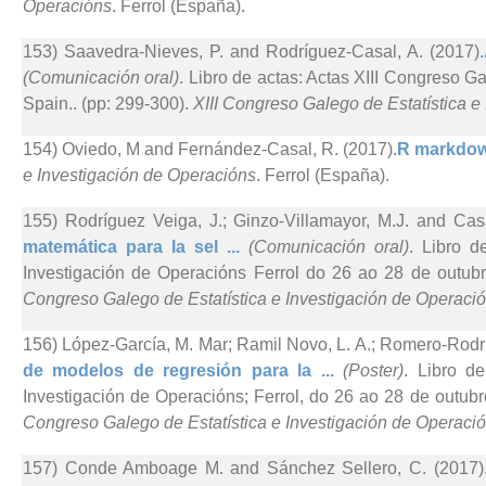
Operacións
. Ferrol (España).
153) Saavedra-Nieves, P. and Rodríguez-Casal, A. (2017).
(Comunicación oral)
. Libro de actas: Actas XIII Congreso Ga
Spain.. (pp: 299-300).
XIII Congreso Galego de Estatística e
154) Oviedo, M and Fernández-Casal, R. (2017).
R markdow
e Investigación de Operacións
. Ferrol (España).
155) Rodríguez Veiga, J.; Ginzo-Villamayor, M.J. and Cas
matemática para la sel ...
(Comunicación oral)
. Libro d
Investigación de Operacións Ferrol do 26 ao 28 de outub
Congreso Galego de Estatística e Investigación de Operaci
156) López-García, M. Mar; Ramil Novo, L. A.; Romero-Rodr
de modelos de regresión para la ...
(Poster)
. Libro d
Investigación de Operacións; Ferrol, do 26 ao 28 de outub
Congreso Galego de Estatística e Investigación de Operaci
157) Conde Amboage M. and Sánchez Sellero, C. (2017)