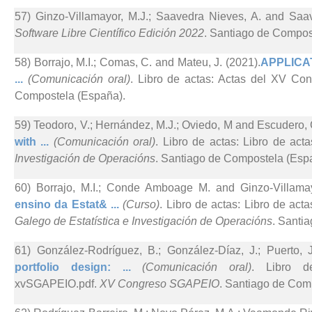
57) Ginzo-Villamayor, M.J.; Saavedra Nieves, A. and Saav
Software Libre Científico Edición 2022
. Santiago de Compos
58) Borrajo, M.I.; Comas, C. and Mateu, J. (2021).
APPLICA
...
(Comunicación oral)
. Libro de actas: Actas del XV C
Compostela (España).
59) Teodoro, V.; Hernández, M.J.; Oviedo, M and Escudero, 
with ...
(Comunicación oral)
. Libro de actas: Libro de act
Investigación de Operacións
. Santiago de Compostela (Esp
60) Borrajo, M.I.; Conde Amboage M. and Ginzo-Villamay
ensino da Estat& ...
(Curso)
. Libro de actas: Libro de ac
Galego de Estatística e Investigación de Operacións
. Santi
61) González-Rodríguez, B.; González-Díaz, J.; Puerto, 
portfolio design: ...
(Comunicación oral)
. Libro de 
xvSGAPEIO.pdf.
XV Congreso SGAPEIO
. Santiago de Com