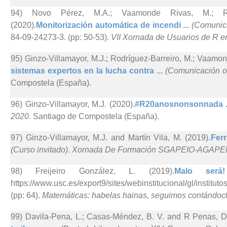
94) Novo Pérez, M.A.; Vaamonde Rivas, M.; Rodr
(2020).
Monitorización automática de incendi ...
(Comunica
84-09-24273-3. (pp: 50-53).
VII Xornada de Usuarios de R en
95) Ginzo-Villamayor, M.J.; Rodríguez-Barreiro, M.; Vaamo
sistemas expertos en la lucha contra ...
(Comunicación o
Compostela (España).
96) Ginzo-Villamayor, M.J. (2020).
#R20anosnonsonnada .
2020
. Santiago de Compostela (España).
97) Ginzo-Villamayor, M.J. and Martín Vila, M. (2019).
Fer
(Curso invitado)
.
Xornada De Formación SGAPEIO-AGAPE
98) Freijeiro González, L. (2019).
Malo ser
https://www.usc.es/export9/sites/webinstitucional/gl/instit
(pp: 64).
Matemáticas: habelas hainas, seguimos contándoc
99) Davila-Pena, L.; Casas-Méndez, B. V. and R Penas, D