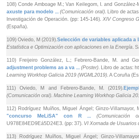
108) Conde Amboage M.; Van Keilegom, I. and González-M
axuste para modelo ...
(Comunicación oral)
. Libro de acta
Investigación de Operación. (pp: 145-146).
XIV Congreso Ga
(España).
109) Oviedo, M (2019).
Selección de variables aplicada a l
Estatística e Optimización con aplicaciones en la Energía
. 
110) Freijeiro González, L.; Febrero-Bande, M. and Go
adjustment problems as a va ...
(Poster)
. Libro de actas: 
Learning Workhop Galicia 2019 (WGML2019)
. A Coruña (Es
111) Oviedo, M and Febrero-Bande, M. (2019).
Ejemp
(Comunicación oral)
.
Machine Learning Workhop Galicia 
112) Rodríguez Muíños, Miguel Ángel; Ginzo-Villamayor, 
"concurso MeLiSA" con R ...
(Comunicación or
U978E84ED9Eá5D24E3. (pp: 37).
VI Xornada de Usuarios 
113) Rodríguez Muíños, Miguel Ángel; Ginzo-Villamayo