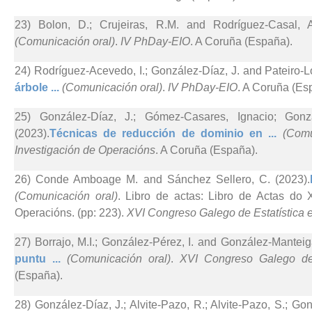
23) Bolon, D.; Crujeiras, R.M. and Rodríguez-Casal, A
(Comunicación oral)
.
IV PhDay-EIO
. A Coruña (España).
24) Rodríguez-Acevedo, I.; González-Díaz, J. and Pateiro-L
árbole ...
(Comunicación oral)
.
IV PhDay-EIO
. A Coruña (Es
25) González-Díaz, J.; Gómez-Casares, Ignacio; Gonz
(2023).
Técnicas de reducción de dominio en ...
(Comu
Investigación de Operacións
. A Coruña (España).
26) Conde Amboage M. and Sánchez Sellero, C. (2023).
(Comunicación oral)
. Libro de actas: Libro de Actas do 
Operacións. (pp: 223).
XVI Congreso Galego de Estatística 
27) Borrajo, M.I.; González-Pérez, I. and González-Manteig
puntu ...
(Comunicación oral)
.
XVI Congreso Galego de 
(España).
28) González-Díaz, J.; Alvite-Pazo, R.; Alvite-Pazo, S.; G