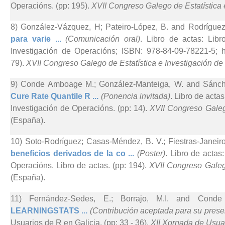
Operacións. (pp: 195).
XVII Congreso Galego de Estatística 
8) González-Vázquez, H; Pateiro-López, B. and Rodríguez-
para varie ...
(Comunicación oral)
. Libro de actas: Lib
Investigación de Operacións; ISBN: 978-84-09-78221-5; htt
79).
XVII Congreso Galego de Estatística e Investigación d
9) Conde Amboage M.; González-Manteiga, W. and Sánche
Cure Rate Quantile R ...
(Ponencia invitada)
. Libro de acta
Investigación de Operacións. (pp: 14).
XVII Congreso Galeg
(España).
10) Soto-Rodríguez; Casas-Méndez, B. V.; Fiestras-Janeir
beneficios derivados de la co ...
(Poster)
. Libro de actas
Operacións. Libro de actas. (pp: 194).
XVII Congreso Galego
(España).
11) Fernández-Sedes, E.; Borrajo, M.I. and Cond
LEARNINGSTATS ...
(Contribución aceptada para su prese
Usuarios de R en Galicia. (pp: 33 - 36).
XII Xornada de Usuar