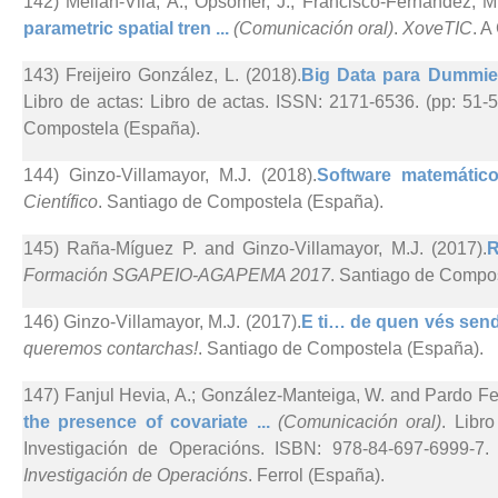
142) Meilán-Vila, A.; Opsomer, J.; Francisco-Fernández, M
parametric spatial tren ...
(Comunicación oral)
.
XoveTIC
. A
143) Freijeiro González, L. (2018).
Big Data para Dummies
Libro de actas: Libro de actas. ISSN: 2171-6536. (pp: 51-
Compostela (España).
144) Ginzo-Villamayor, M.J. (2018).
Software matemático 
Científico
. Santiago de Compostela (España).
145) Raña-Míguez P. and Ginzo-Villamayor, M.J. (2017).
R
Formación SGAPEIO-AGAPEMA 2017
. Santiago de Compo
146) Ginzo-Villamayor, M.J. (2017).
E ti… de quen vés send
queremos contarchas!
. Santiago de Compostela (España).
147) Fanjul Hevia, A.; González-Manteiga, W. and Pardo Fe
the presence of covariate ...
(Comunicación oral)
. Libr
Investigación de Operacións. ISBN: 978-84-697-6999-7.
Investigación de Operacións
. Ferrol (España).