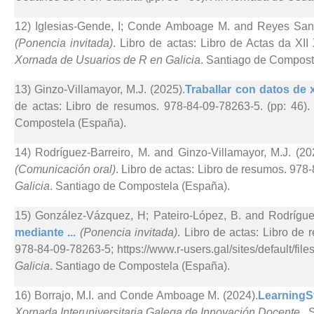
12) Iglesias-Gende, I; Conde Amboage M. and Reyes Sant
(Ponencia invitada)
. Libro de actas: Libro de Actas da XI
Xornada de Usuarios de R en Galicia
. Santiago de Compost
13) Ginzo-Villamayor, M.J. (2025).
Traballar con datos de x
de actas: Libro de resumos. 978-84-09-78263-5. (pp: 46)
Compostela (España).
14) Rodríguez-Barreiro, M. and Ginzo-Villamayor, M.J. (20
(Comunicación oral)
. Libro de actas: Libro de resumos. 978
Galicia
. Santiago de Compostela (España).
15) González-Vázquez, H; Pateiro-López, B. and Rodríguez
mediante ...
(Ponencia invitada)
. Libro de actas: Libro de
978-84-09-78263-5; https://www.r-users.gal/sites/default/files
Galicia
. Santiago de Compostela (España).
16) Borrajo, M.I. and Conde Amboage M. (2024).
LearningSt
Xornada Interuniversitaria Galega de Innovación Docente,
. 