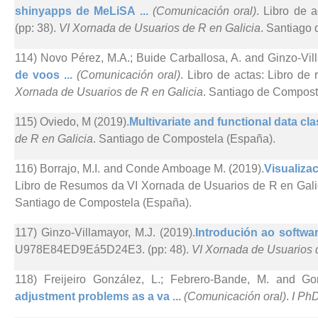
shinyapps de MeLiSA ...
(Comunicación oral)
. Libro de
(pp: 38).
VI Xornada de Usuarios de R en Galicia
. Santiago
114) Novo Pérez, M.A.; Buide Carballosa, A. and Ginzo-Vill
de voos ...
(Comunicación oral)
. Libro de actas: Libro 
Xornada de Usuarios de R en Galicia
. Santiago de Compost
115) Oviedo, M (2019).
Multivariate and functional data clas
de R en Galicia
. Santiago de Compostela (España).
116) Borrajo, M.I. and Conde Amboage M. (2019).
Visualizac
Libro de Resumos da VI Xornada de Usuarios de R en Galic
Santiago de Compostela (España).
117) Ginzo-Villamayor, M.J. (2019).
Introdución ao softwar
U978E84ED9Eá5D24E3. (pp: 48).
VI Xornada de Usuarios 
118) Freijeiro González, L.; Febrero-Bande, M. and Go
adjustment problems as a va ...
(Comunicación oral)
.
I Ph