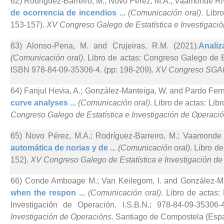
62) Rodríguez-Barreiro, M.; Novo Pérez, M.A.; Vaamonde Riv
de ocorrencia de incendios ...
(Comunicación oral)
. Libr
153-157).
XV Congreso Galego de Estatística e Investigaci
63) Alonso-Pena, M. and Crujeiras, R.M. (2021).
Analiz
(Comunicación oral)
. Libro de actas: Congreso Galego de E
ISBN 978-84-09-35306-4. (pp: 198-209).
XV Congreso SGA
64) Fanjul Hevia, A.; González-Manteiga, W. and Pardo Fer
curve analyses ...
(Comunicación oral)
. Libro de actas: Lib
Congreso Galego de Estatística e Investigación de Operaci
65) Novo Pérez, M.A.; Rodríguez-Barreiro, M.; Vaamonde 
automática de norias y de ...
(Comunicación oral)
. Libro d
152).
XV Congreso Galego de Estatística e Investigación d
66) Conde Amboage M.; Van Keilegom, I. and González-Ma
when the respon ...
(Comunicación oral)
. Libro de actas
Investigación de Operación. I.S.B.N.: 978-84-09-35306-
Investigación de Operacións
. Santiago de Compostela (Esp