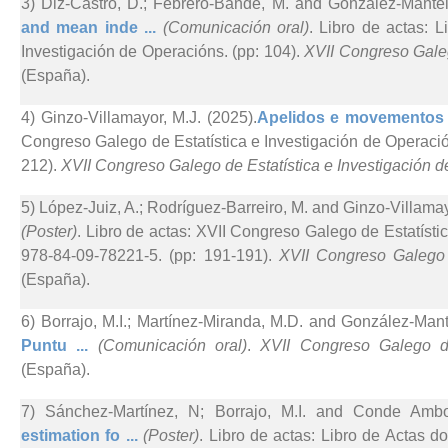
3) Diz-Castro, D.; Febrero-Bande, M. and González-Mantei
and mean inde ...
(Comunicación oral)
. Libro de actas: 
Investigación de Operacións. (pp: 104).
XVII Congreso Galeg
(España).
4) Ginzo-Villamayor, M.J. (2025).
Apelidos e movementos d
Congreso Galego de Estatística e Investigación de Operación
212).
XVII Congreso Galego de Estatística e Investigación 
5) López-Juiz, A.; Rodríguez-Barreiro, M. and Ginzo-Villamay
(Poster)
. Libro de actas: XVII Congreso Galego de Estatístic
978-84-09-78221-5. (pp: 191-191).
XVII Congreso Galego 
(España).
6) Borrajo, M.I.; Martínez-Miranda, M.D. and González-Mant
Puntu ...
(Comunicación oral)
.
XVII Congreso Galego de
(España).
7) Sánchez-Martínez, N; Borrajo, M.I. and Conde Amb
estimation fo ...
(Poster)
. Libro de actas: Libro de Actas d