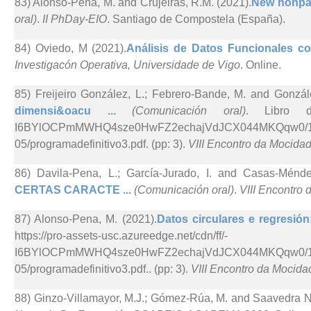
83) Alonso-Pena, M. and Crujeiras, R.M. (2021).
New nonpara
oral)
.
II PhDay-EIO
. Santiago de Compostela (España).
84) Oviedo, M (2021).
Análisis de Datos Funcionales co
Investigacón Operativa, Universidade de Vigo
. Online.
85) Freijeiro González, L.; Febrero-Bande, M. and Gonzál
dimensi&oacu ...
(Comunicación oral)
. Libro de 
I6BYlOCPmMWHQ4sze0HwFZ2echajVdJCX044MKQqw0/1621
05/programadefinitivo3.pdf. (pp: 3).
VIII Encontro da Mocidad
86) Davila-Pena, L.; García-Jurado, I. and Casas-Ménde
CERTAS CARACTE ...
(Comunicación oral)
.
VIII Encontro
87) Alonso-Pena, M. (2021).
Datos circulares e regresión
https://pro-assets-usc.azureedge.net/cdn/ff/-
I6BYlOCPmMWHQ4sze0HwFZ2echajVdJCX044MKQqw0/1621
05/programadefinitivo3.pdf.. (pp: 3).
VIII Encontro da Mocida
88) Ginzo-Villamayor, M.J.; Gómez-Rúa, M. and Saavedra Ni