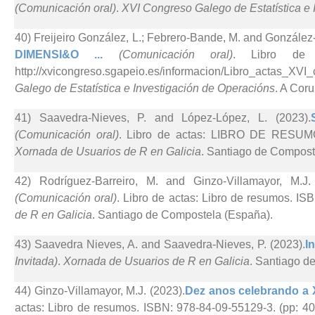
(Comunicación oral)
.
XVI Congreso Galego de Estatística e 
40) Freijeiro González, L.; Febrero-Bande, M. and González
DIMENSI&O ...
(Comunicación oral)
. Libro de a
http://xvicongreso.sgapeio.es/informacion/Libro_actas_
Galego de Estatística e Investigación de Operacións
. A Cor
41) Saavedra-Nieves, P. and López-López, L. (2023).
(Comunicación oral)
. Libro de actas: LIBRO DE RESUMO
Xornada de Usuarios de R en Galicia
. Santiago de Compost
42) Rodríguez-Barreiro, M. and Ginzo-Villamayor, M.J.
(Comunicación oral)
. Libro de actas: Libro de resumos. IS
de R en Galicia
. Santiago de Compostela (España).
43) Saavedra Nieves, A. and Saavedra-Nieves, P. (2023).
I
Invitada)
.
Xornada de Usuarios de R en Galicia
. Santiago d
44) Ginzo-Villamayor, M.J. (2023).
Dez anos celebrando a 
actas: Libro de resumos. ISBN: 978-84-09-55129-3. (pp: 40