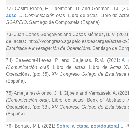
72) Castro-Prado, F.; Edelmann, D. and Goeman, J.J. (20
asso ...
(Comunicación oral)
. Libro de actas: Libro de act
SGAPEIO
. Santiago de Compostela (España).
73) Juan Carlos Gonçalves and Casas-Méndez, B. V. (2021
de actas: http://xvcongreso.sgapeio.es/descargas/actas-
Estatística e Investigación de Operacións
. Santiago de Com
74) Saavedra-Nieves, P. and Crujeiras, R.M. (2021).
A n
(Comunicación oral)
. Libro de actas: Libro de Actas X
Operacións. (pp: 35).
XV Congreso Galego de Estatística 
(España).
75) Ameijeiras-Alonso, J.; I. Gijbels and Verhasselt, A. (2021
(Comunicación oral)
. Libro de actas: Book of Abstracts
Operacións. (pp: 33).
XV Congreso Galego de Estatística 
(España).
76) Borrajo, M.I. (2021).
Sobre a etapa postdoutoral ...
(