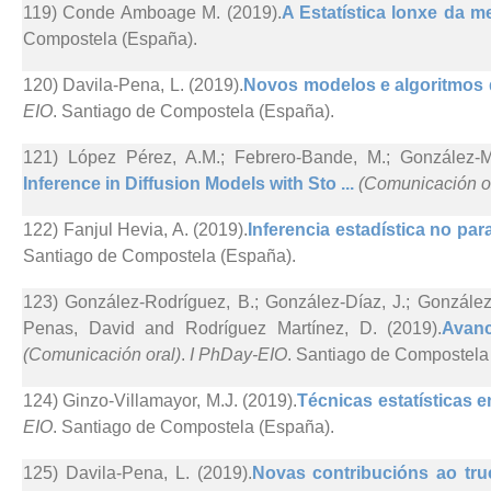
119) Conde Amboage M. (2019).
A Estatística lonxe da me
Compostela (España).
120) Davila-Pena, L. (2019).
Novos modelos e algoritmos d
EIO
. Santiago de Compostela (España).
121) López Pérez, A.M.; Febrero-Bande, M.; González-M
Inference in Diffusion Models with Sto ...
(Comunicación o
122) Fanjul Hevia, A. (2019).
Inferencia estadística no par
Santiago de Compostela (España).
123) González-Rodríguez, B.; González-Díaz, J.; González-
Penas, David and Rodríguez Martínez, D. (2019).
Avanc
(Comunicación oral)
.
I PhDay-EIO
. Santiago de Compostela
124) Ginzo-Villamayor, M.J. (2019).
Técnicas estatísticas e
EIO
. Santiago de Compostela (España).
125) Davila-Pena, L. (2019).
Novas contribucións ao truc