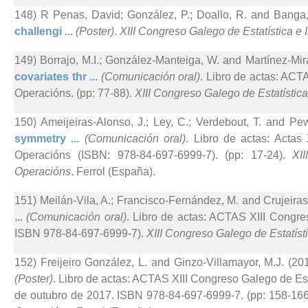
148) R Penas, David; González, P.; Doallo, R. and Banga,
challengi ...
(Poster)
.
XIII Congreso Galego de Estatística e
149) Borrajo, M.I.; González-Manteiga, W. and Martínez-Mir
covariates thr ...
(Comunicación oral)
. Libro de actas: ACT
Operacións. (pp: 77-88).
XIII Congreso Galego de Estatístic
150) Ameijeiras-Alonso, J.; Ley, C.; Verdebout, T. and Pew
symmetry ...
(Comunicación oral)
. Libro de actas: Actas
Operacións (ISBN: 978-84-697-6999-7). (pp: 17-24).
XI
Operacións
. Ferrol (España).
151) Meilán-Vila, A.; Francisco-Fernández, M. and Crujeiras
...
(Comunicación oral)
. Libro de actas: ACTAS XIII Congre
ISBN 978-84-697-6999-7).
XIII Congreso Galego de Estatíst
152) Freijeiro González, L. and Ginzo-Villamayor, M.J. (201
(Poster)
. Libro de actas: ACTAS XIII Congreso Galego de Est
de outubro de 2017. ISBN 978-84-697-6999-7. (pp: 158-16