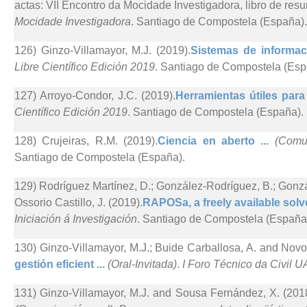
actas: VII Encontro da Mocidade Investigadora, libro de re
Mocidade Investigadora
. Santiago de Compostela (España).
126) Ginzo-Villamayor, M.J. (2019).
Sistemas de informac
Libre Científico Edición 2019
. Santiago de Compostela (Esp
127) Arroyo-Condor, J.C. (2019).
Herramientas útiles para
Científico Edición 2019
. Santiago de Compostela (España).
128) Crujeiras, R.M. (2019).
Ciencia en aberto ...
(Comun
Santiago de Compostela (España).
129) Rodríguez Martínez, D.; González-Rodríguez, B.; Gonz
Ossorio Castillo, J. (2019).
RAPOSa, a freely available solve
Iniciación á Investigación
. Santiago de Compostela (España
130) Ginzo-Villamayor, M.J.; Buide Carballosa, A. and Novo
gestión eficient ...
(Oral-Invitada)
.
I Foro Técnico da Civil UA
131) Ginzo-Villamayor, M.J. and Sousa Fernández, X. (2018