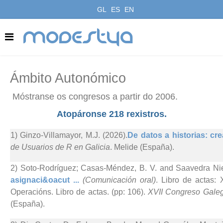
GL
ES
EN
modestya
Ámbito Autonómico
Móstranse os congresos a partir do 2006.
Atopáronse 218 rexistros.
1) Ginzo-Villamayor, M.J. (2026).
De datos a historias: cre
de Usuarios de R en Galicia
. Melide (España).
2) Soto-Rodríguez; Casas-Méndez, B. V. and Saavedra Nie
asignaci&oacut ...
(Comunicación oral)
. Libro de actas:
Operacións. Libro de actas. (pp: 106).
XVII Congreso Galego
(España).