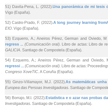
51) Davila-Pena, L. (2022).
Una panorámica de mi tesis d
Vigo (España).
52) Castro-Prado, F. (2022).
A long journey learning from/w
EIO
. Vigo (España).
53) Ezquerro, A.; Aneiros Pérez, German and Oviedo, M 
regress ...
(Comunicación oral)
. Libro de actas: Libro de r
GALICIA
. Santiago de Compostela (España).
54) Ezquerro, A.; Aneiros Pérez, German and Oviedo, 
regressi ...
(Comunicación oral)
. Libro de actas: Proceedin
Congreso XoveTIC
. A Coruña (España).
55) Ginzo-Villamayor, M.J. (2022).
As matemáticas unha f
Europea das Persoas Investigadoras
. Santiago de Compost
56) Borrajo, M.I. (2022).
Estatística e o azar nas probas d
Investigadoras
. Santiago de Compostela (España).