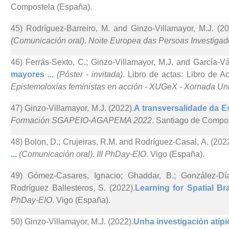
Compostela (España).
45) Rodríguez-Barreiro, M. and Ginzo-Villamayor, M.J. (20
(Comunicación oral)
.
Noite Europea das Persoas Investigad
46) Ferrás-Sexto, C.; Ginzo-Villamayor, M.J. and García-Vá
mayores ...
(Póster - invitada)
. Libro de actas: Libro de A
Epistemoloxías feministas en acción - XUGeX - Xornada Uni
47) Ginzo-Villamayor, M.J. (2022).
A transversalidade da Est
Formación SGAPEIO-AGAPEMA 2022
. Santiago de Compo
48) Bolon, D.; Crujeiras, R.M. and Rodríguez-Casal, A. (2022
...
(Comunicación oral)
.
III PhDay-EIO
. Vigo (España).
49) Gómez-Casares, Ignacio; Ghaddar, B.; González-Día
Rodríguez Ballesteros, S. (2022).
Learning for Spatial Br
PhDay-EIO
. Vigo (España).
50) Ginzo-Villamayor, M.J. (2022).
Unha investigación atípic