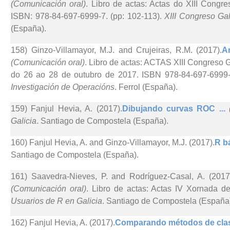
(Comunicación oral)
. Libro de actas: Actas do XIII Congr
ISBN: 978-84-697-6999-7. (pp: 102-113).
XIII Congreso Gal
(España).
158) Ginzo-Villamayor, M.J. and Crujeiras, R.M. (2017).
A
(Comunicación oral)
. Libro de actas: ACTAS XIII Congreso G
do 26 ao 28 de outubro de 2017. ISBN 978-84-697-6999-
Investigación de Operacións
. Ferrol (España).
159) Fanjul Hevia, A. (2017).
Dibujando curvas ROC ...
Galicia
. Santiago de Compostela (España).
160) Fanjul Hevia, A. and Ginzo-Villamayor, M.J. (2017).
R bá
Santiago de Compostela (España).
161) Saavedra-Nieves, P. and Rodríguez-Casal, A. (2017
(Comunicación oral)
. Libro de actas: Actas IV Xornada d
Usuarios de R en Galicia
. Santiago de Compostela (España
162) Fanjul Hevia, A. (2017).
Comparando métodos de clasif