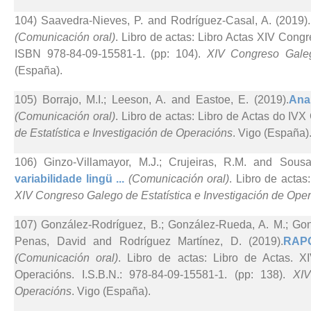
104) Saavedra-Nieves, P. and Rodríguez-Casal, A. (2019).
(Comunicación oral)
. Libro de actas: Libro Actas XIV Cong
ISBN 978-84-09-15581-1. (pp: 104).
XIV Congreso Galeg
(España).
105) Borrajo, M.I.; Leeson, A. and Eastoe, E. (2019).
Ana
(Comunicación oral)
. Libro de actas: Libro de Actas do I
de Estatística e Investigación de Operacións
. Vigo (España)
106) Ginzo-Villamayor, M.J.; Crujeiras, R.M. and Sous
variabilidade lingü ...
(Comunicación oral)
. Libro de actas
XIV Congreso Galego de Estatística e Investigación de Ope
107) González-Rodríguez, B.; González-Rueda, A. M.; Gonzá
Penas, David and Rodríguez Martínez, D. (2019).
RAPO
(Comunicación oral)
. Libro de actas: Libro de Actas. X
Operacións. I.S.B.N.: 978-84-09-15581-1. (pp: 138).
XIV
Operacións
. Vigo (España).