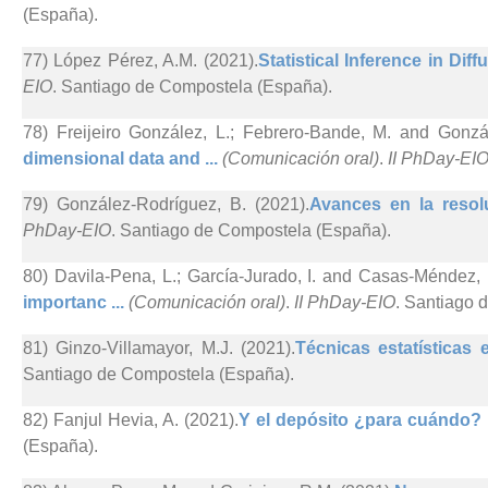
(España).
77) López Pérez, A.M. (2021).
Statistical Inference in Dif
EIO
. Santiago de Compostela (España).
78) Freijeiro González, L.; Febrero-Bande, M. and Gonzá
dimensional data and ...
(Comunicación oral)
.
II PhDay-EI
79) González-Rodríguez, B. (2021).
Avances en la resol
PhDay-EIO
. Santiago de Compostela (España).
80) Davila-Pena, L.; García-Jurado, I. and Casas-Méndez, 
importanc ...
(Comunicación oral)
.
II PhDay-EIO
. Santiago 
81) Ginzo-Villamayor, M.J. (2021).
Técnicas estatísticas
Santiago de Compostela (España).
82) Fanjul Hevia, A. (2021).
Y el depósito ¿para cuándo? 
(España).