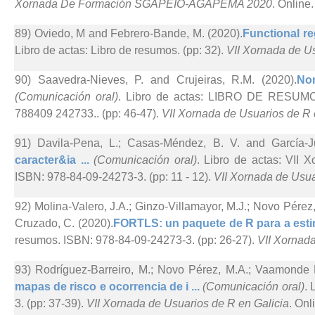
Xornada De Formación SGAPEIO-AGAPEMA 2020
. Online.
89) Oviedo, M and Febrero-Bande, M. (2020).
Functional re
Libro de actas: Libro de resumos. (pp: 32).
VII Xornada de Us
90) Saavedra-Nieves, P. and Crujeiras, R.M. (2020).
Non
(Comunicación oral)
. Libro de actas: LIBRO DE RESUMOS
788409 242733.. (pp: 46-47).
VII Xornada de Usuarios de R 
91) Davila-Pena, L.; Casas-Méndez, B. V. and García-Ju
caracter&ia ...
(Comunicación oral)
. Libro de actas: VII 
ISBN: 978-84-09-24273-3. (pp: 11 - 12).
VII Xornada de Usua
92) Molina-Valero, J.A.; Ginzo-Villamayor, M.J.; Novo Pérez
Cruzado, C. (2020).
FORTLS: un paquete de R para a estim
resumos. ISBN: 978-84-09-24273-3. (pp: 26-27).
VII Xornada
93) Rodríguez-Barreiro, M.; Novo Pérez, M.A.; Vaamonde R
mapas de risco e ocorrencia de i ...
(Comunicación oral)
. 
3. (pp: 37-39).
VII Xornada de Usuarios de R en Galicia
. Onl