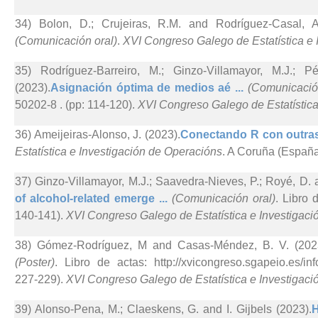
34) Bolon, D.; Crujeiras, R.M. and Rodríguez-Casal, A
(Comunicación oral)
.
XVI Congreso Galego de Estatística e 
35) Rodríguez-Barreiro, M.; Ginzo-Villamayor, M.J.; P
(2023).
Asignación óptima de medios aé ...
(Comunicació
50202-8 . (pp: 114-120).
XVI Congreso Galego de Estatística
36) Ameijeiras-Alonso, J. (2023).
Conectando R con outras 
Estatística e Investigación de Operacións
. A Coruña (España
37) Ginzo-Villamayor, M.J.; Saavedra-Nieves, P.; Royé, D.
of alcohol-related emerge ...
(Comunicación oral)
. Libro 
140-141).
XVI Congreso Galego de Estatística e Investigac
38) Gómez-Rodríguez, M and Casas-Méndez, B. V. (202
(Poster)
. Libro de actas: http://xvicongreso.sgapeio.es/
227-229).
XVI Congreso Galego de Estatística e Investigac
39) Alonso-Pena, M.; Claeskens, G. and I. Gijbels (2023).
H