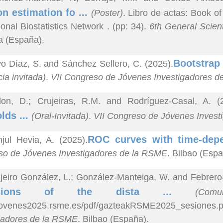
on estimation fo ...
(Poster)
. Libro de actas: Book of
ional Biostatistics Network . (pp: 34).
6th General Scient
a (España).
Bootstrap 
o Díaz, S. and Sánchez Sellero, C. (2025).
ia invitada)
.
VII Congreso de Jóvenes Investigadores 
lon, D.; Crujeiras, R.M. and Rodríguez-Casal, A. (
lds ...
(Oral-Invitada)
.
VII Congreso de Jóvenes Inves
ROC curves with time-depe
jul Hevia, A. (2025).
o de Jóvenes Investigadores de la RSME
. Bilbao (Espa
ijeiro González, L.; González-Manteiga, W. and Febrero
ensions of the dista ...
(Comu
//jovenes2025.rsme.es/pdf/gazteakRSME2025_sesiones.
gadores de la RSME
. Bilbao (España).