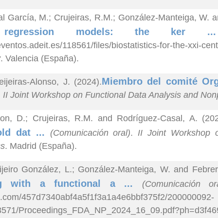
al García, M.; Crujeiras, R.M.; González-Manteiga, W. a
 regression models: the ker 
/eventos.adeit.es/118561/files/biostatistics-for-the-xxi-
y
. Valencia (España).
Miembro del comité Org
ijeiras-Alonso, J. (2024).
.
II Joint Workshop on Functional Data Analysis and Nonp
on, D.; Crujeiras, R.M. and Rodríguez-Casal, A. (202
ld dat ...
(Comunicación oral)
.
II Joint Workshop 
cs
. Madrid (España).
ijeiro González, L.; González-Manteiga, W. and Febre
ng with a functional a ...
(Comunicación ora
.com/457d7340abf4a5f1f3a1a4e6bbf375f2/200000092-
3571/Proceedings_FDA_NP_2024_16_09.pdf?ph=d3f469