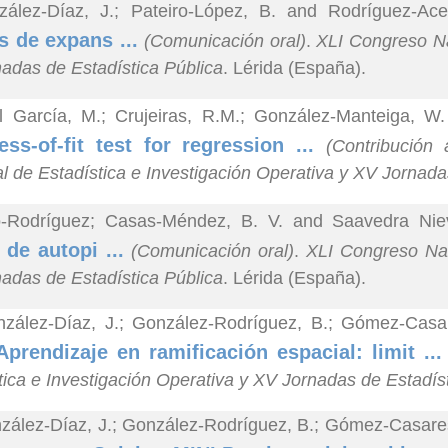
ález-Díaz, J.; Pateiro-López, B. and Rodríguez-Ace
s de expans ...
(Comunicación oral)
.
XLI Congreso Na
adas de Estadística Pública
. Lérida (España).
l García, M.; Crujeiras, R.M.; González-Manteiga, W
ss-of-fit test for regression ...
(Contribución
l de Estadística e Investigación Operativa y XV Jornada
o-Rodríguez; Casas-Méndez, B. V. and Saavedra Niev
s de autopi ...
(Comunicación oral)
.
XLI Congreso Nac
adas de Estadística Pública
. Lérida (España).
zález-Díaz, J.; González-Rodríguez, B.; Gómez-Casar
Aprendizaje en ramificación espacial: limit ..
tica e Investigación Operativa y XV Jornadas de Estadís
zález-Díaz, J.; González-Rodríguez, B.; Gómez-Casares,