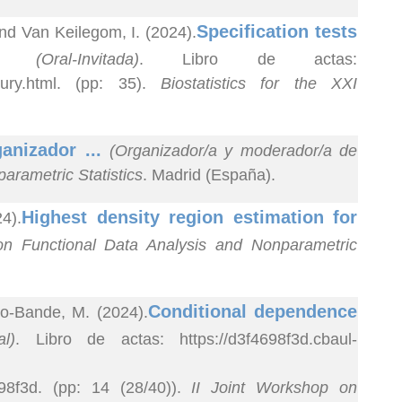
Specification tests
nd Van Keilegom, I. (2024).
...
(Oral-Invitada)
. Libro de actas:
century.html. (pp: 35).
Biostatistics for the XXI
anizador ...
(Organizador/a y moderador/a de
arametric Statistics
. Madrid (España).
Highest density region estimation for
4).
on Functional Data Analysis and Nonparametric
Conditional dependence
ro-Bande, M. (2024).
l)
. Libro de actas: https://d3f4698f3d.cbaul-
8f3d. (pp: 14 (28/40)).
II Joint Workshop on