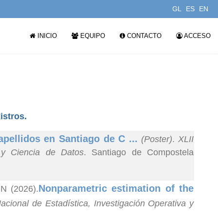
GL
ES
EN
INICIO
EQUIPO
CONTACTO
ACCESO
istros.
apellidos en Santiago de C ...
(Poster)
.
XLII
a y Ciencia de Datos
. Santiago de Compostela
Nonparametric estimation of the
N (2026).
cional de Estadística, Investigación Operativa y