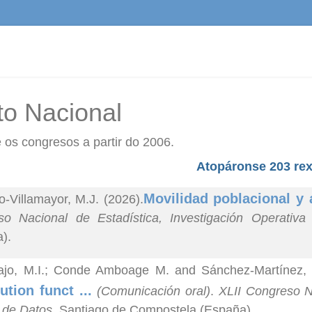
to Nacional
 os congresos a partir do 2006.
Atopáronse 203 rex
Movilidad poblacional y 
o-Villamayor, M.J. (2026).
so Nacional de Estadística, Investigación Operativ
).
rajo, M.I.; Conde Amboage M. and Sánchez-Martínez, 
bution funct ...
(Comunicación oral)
.
XLII Congreso Na
 de Datos
. Santiago de Compostela (España).