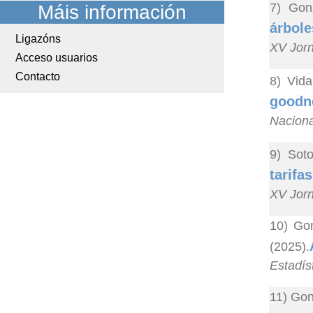
7) Gonz
Máis información
árbole
Ligazóns
XV Jorn
Acceso usuarios
Contacto
8) Vida
goodne
Naciona
9) Sot
tarifa
XV Jorn
10) Gon
(2025).
Estadís
11) Gon