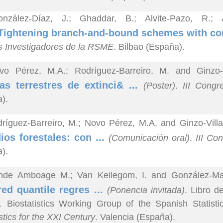
nzález-Díaz, J.; Ghaddar, B.; Alvite-Pazo, R.; 
Tightening branch-and-bound schemes with con
 Investigadores de la RSME
. Bilbao (España).
vo Pérez, M.A.; Rodríguez-Barreiro, M. and Ginzo-V
as terrestres de extinci& ...
(Poster)
.
III Cong
).
ríguez-Barreiro, M.; Novo Pérez, M.A. and Ginzo-Villa
ios forestales: con ...
(Comunicación oral)
.
III Co
).
nde Amboage M.; Van Keilegom, I. and González-Man
ed quantile regres ...
(Ponencia invitada)
. Libro d
. Biostatistics Working Group of the Spanish Statisti
stics for the XXI Century
. Valencia (España).