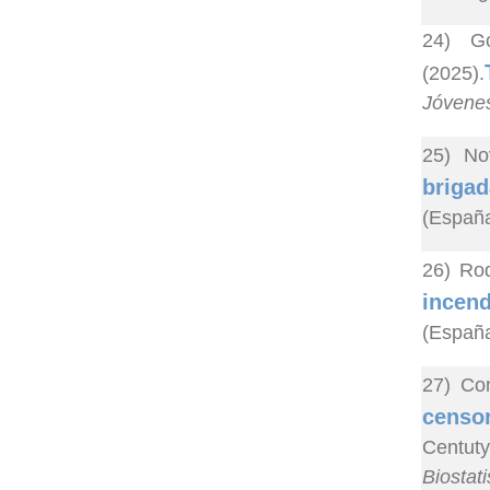
24) Go
(2025).
Jóvenes
25) No
brigad
(España
26) Rod
incend
(España
27) Co
censor
Centuty
Biostati