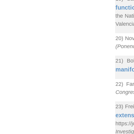
functi
the Nat
Valenci
20) Nov
(Ponenc
21) Bo
manifo
22) Fan
Congres
23) Fre
ext
https:
Investi