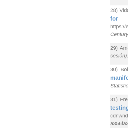
28) Vid
for
https:/
Centur
29) Ame
sesión)
30) Bol
manifo
Statisti
31) Fre
testi
cdnwnd
a356fa