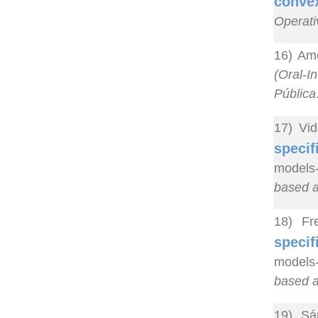
convex
Operati
16) Ame
(Oral-In
Pública
17) Vid
specif
models-
based 
18) Fr
specif
models-
based 
19) Sá