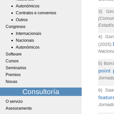
Autonómicos
3) Gin
Contratos e convenios
(Comuni
Outros
Estadís
Congresos
Internacionais
4) Gon
Nacionais
(2025).
Autonómicos
Naciona
Software
Cursos
5) Borr
Seminarios
point 
Premios
Jornada
Novas
6) Saa
Consultoría
featur
O servizo
Jornada
Asesoramento