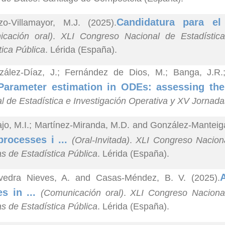
Candidatura para e
zo-Villamayor, M.J. (2025).
cación oral)
.
XLI Congreso Nacional de Estadístic
tica Pública
. Lérida (España).
zález-Díaz, J.; Fernández de Dios, M.; Banga, J.R
Parameter estimation in ODEs: assessing the
l de Estadística e Investigación Operativa y XV Jornada
ajo, M.I.; Martínez-Miranda, M.D. and González-Manteig
processes i ...
(Oral-Invitada)
.
XLI Congreso Naciona
s de Estadística Pública
. Lérida (España).
vedra Nieves, A. and Casas-Méndez, B. V. (2025).
es in ...
(Comunicación oral)
.
XLI Congreso Nacional
s de Estadística Pública
. Lérida (España).