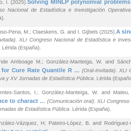
Solving MINLP polynomial problems 
, I. (2025).
so Nacional de Estadística e Investigación Operativ
).
A sin
nso-Pena, M.; Claeskens, G. and I. Gijbels (2025).
vitada)
.
XLI Congreso Nacional de Estadística e Inves
. Lérida (España).
nde Amboage M.; González-Manteiga, W. and Sánche
for Cure Rate Quantile R ...
(Oral-Invitada)
.
XLI 
va y XV Jornadas de Estadística Pública
. Lérida (España
entes-Santos, I.; González-Manteiga, W. and Mateu, 
nce to charact ...
(Comunicación oral)
.
XLI Congreso 
rnadas de Estadística Pública
. Lérida (España).
zález-Vázquez, H; Pateiro-López, B. and Rodríguez-C