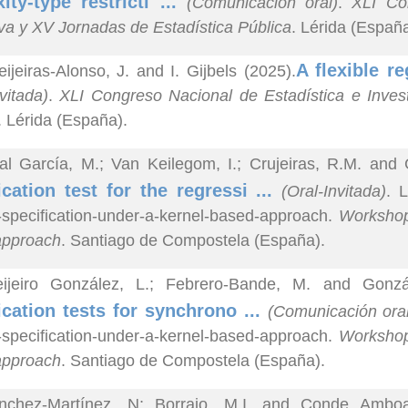
ity-type restricti ...
(Comunicación oral)
.
XLI Co
va y XV Jornadas de Estadística Pública
. Lérida (España
A flexible r
ijeiras-Alonso, J. and I. Gijbels (2025).
vitada)
.
XLI Congreso Nacional de Estadística e Inves
. Lérida (España).
al García, M.; Van Keilegom, I.; Crujeiras, R.M. and
ication test for the regressi ...
(Oral-Invitada)
. L
specification-under-a-kernel-based-approach.
Workshop:
approach
. Santiago de Compostela (España).
eijeiro González, L.; Febrero-Bande, M. and Gonzá
ication tests for synchrono ...
(Comunicación oral
specification-under-a-kernel-based-approach.
Workshop:
approach
. Santiago de Compostela (España).
nchez-Martínez, N; Borrajo, M.I. and Conde Ambo