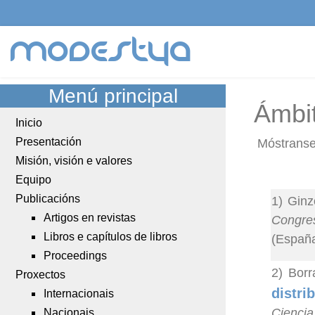
modestya
Menú principal
Ámbi
Inicio
Presentación
Móstranse
Misión, visión e valores
Equipo
Publicacións
1) Ginz
Artigos en revistas
Congre
Libros e capítulos de libros
(España
Proceedings
2) Bor
Proxectos
distri
Internacionais
Ciencia
Nacionais