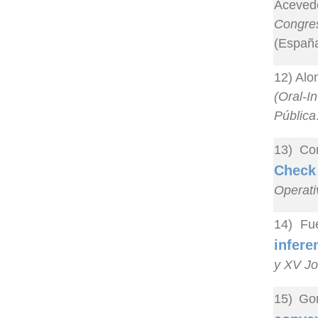
Acevedo
Congre
(España
12) Alo
(Oral-In
Pública
13) Co
Check 
Operati
14) Fu
infere
y XV Jo
15) Gon