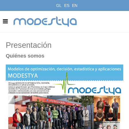
GL
ES
EN
modestya
Presentación
Quiénes
somos