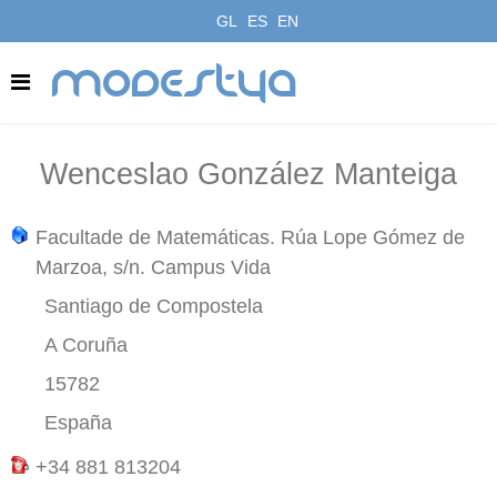
GL
ES
EN
modestya
Wenceslao González Manteiga
Facultade de Matemáticas. Rúa Lope Gómez de
Marzoa, s/n. Campus Vida
Santiago de Compostela
A Coruña
15782
España
+34 881 813204